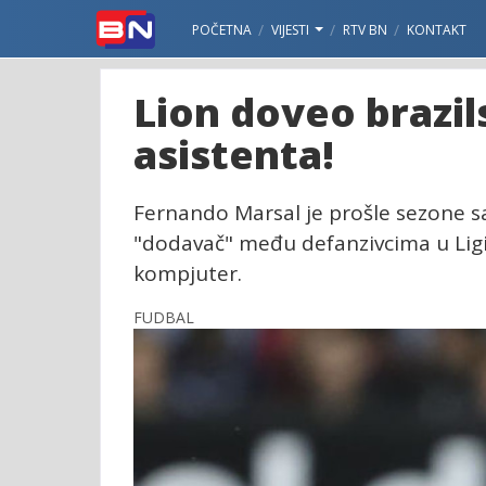
POČETNA
VIJESTI
RTV BN
KONTAKT
Lion doveo brazil
asistenta!
Fernando Marsal je prošle sezone s
"dodavač" među defanzivcima u Ligi 
kompjuter.
FUDBAL