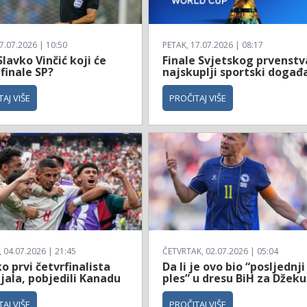
7.07.2026 | 10:50
PETAK, 17.07.2026 | 08:17
Slavko Vinčić koji će
Finale Svjetskog prvenstv
 finale SP?
najskuplji sportski događ
AJ VIŠE
PROČITAJ VIŠE
04.07.2026 | 21:45
ČETVRTAK, 02.07.2026 | 05:04
 prvi četvrfinalista
Da li je ovo bio “posljednji
jala, pobjedili Kanadu
ples” u dresu BiH za Džeku
AJ VIŠE
PROČITAJ VIŠE