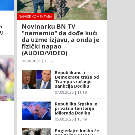
NAJVIŠE KOMENTARA
Novinarku BN TV
a
aj
"namamio" da dođe kući
da uzme izjavu, a onda je
fizički napao
(AUDIO/VIDEO)
06.08.2026 | 13:32
Republikanci i
Demokrate traže od
Trampa vraćanje
sankcija Dodiku
07.08.2026 | 11:19
Republika Srpska je
privatna teritorija
Milorada Dodika
05.08.2026 | 15:49
Pogledajte koliko će