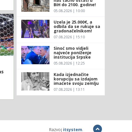
nas tačno ostati u
BiH do 2100. godine!
05.08.2026 | 10:00
Uzela je 25.000€, a
odbila da se rukuje sa
gradonačelnikom!
07.08.2026 | 15:10
Sinoć smo vidjeli
najveće poniženje
institucija Srpske
05.08.2026 | 12:25
as
Kada izjednačite
korupciju sa izdajom
imaćete svoju zemlju
07.08.2026 | 13:11
Razvoj
itsystem
.