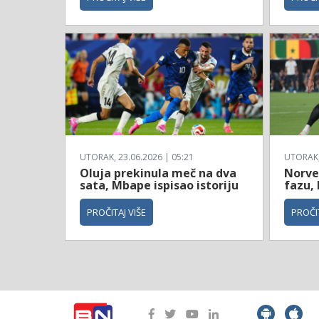
UTORAK, 23.06.2026 | 05:21
UTORAK, 
Oluja prekinula meč na dva
Norve
sata, Mbape ispisao istoriju
fazu, 
PROČITAJ VIŠE
PROČIT