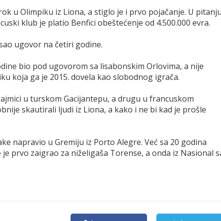
ok u Olimpiku iz Liona, a stiglo je i prvo pojačanje. U pitanj
cuski klub je platio Benfici obeštećenje od 4.500.000 evra.
sao ugovor na četiri godine.
dine bio pod ugovorom sa lisabonskim Orlovima, a nije
ku koja ga je 2015. dovela kao slobodnog igrača.
ajmici u turskom Gacijantepu, a drugu u francuskom
je skautirali ljudi iz Liona, a kako i ne bi kad je prošle
rake napravio u Gremiju iz Porto Alegre. Već sa 20 godina
e je prvo zaigrao za niželigaša Torense, a onda iz Nasional s