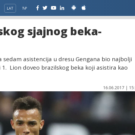
LAT
ЋР
skog sjajnog beka-
a sedam asistencija u dresu Gengana bio najbolji
1. Lion doveo brazilskog beka koji asistira kao
16.06.2017 | 15