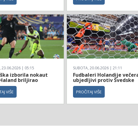
23.06.2026 | 05:15
SUBOTA, 20.06.2026 | 21:11
ška izborila nokaut
Fudbaleri Holandije večer
Haland briljirao
ubjedljivi protiv Švedske
AJ VIŠE
PROČITAJ VIŠE