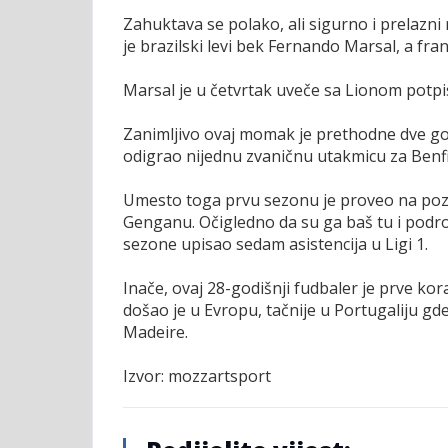
Zahuktava se polako, ali sigurno i prelazni r
je brazilski levi bek Fernando Marsal, a fran
Marsal je u četvrtak uveče sa Lionom potpi
Zanimljivo ovaj momak je prethodne dve go
odigrao nijednu zvaničnu utakmicu za Benfi
Umesto toga prvu sezonu je proveo na poz
Genganu. Očigledno da su ga baš tu i podrobni
sezone upisao sedam asistencija u Ligi 1.
Inače, ovaj 28-godišnji fudbaler je prve ko
došao je u Evropu, tačnije u Portugaliju gd
Madeire.
Izvor: mozzartsport