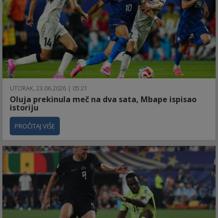
UTORAK, 23.06.2026 | 05:21
Oluja prekinula meč na dva sata, Mbape ispisao
istoriju
PROČITAJ VIŠE