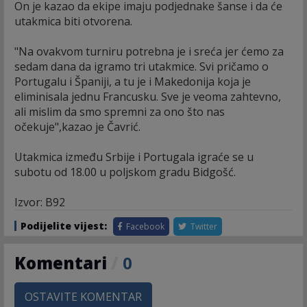
On je kazao da ekipe imaju podjednake šanse i da će
utakmica biti otvorena.
"Na ovakvom turniru potrebna je i sreća jer ćemo za
sedam dana da igramo tri utakmice. Svi pričamo o
Portugalu i Španiji, a tu je i Makedonija koja je
eliminisala jednu Francusku. Sve je veoma zahtevno,
ali mislim da smo spremni za ono što nas
očekuje",kazao je Čavrić.
Utakmica između Srbije i Portugala igraće se u
subotu od 18.00 u poljskom gradu Bidgošć.
Izvor: B92
Podijelite vijest:
Facebook
Twitter
Komentari
/
0
OSTAVITE KOMENTAR