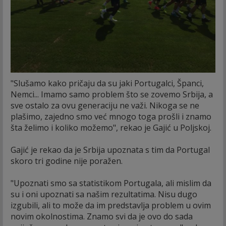
"Slušamo kako pričaju da su jaki Portugalci, Španci,
Nemci... Imamo samo problem što se zovemo Srbija, a
sve ostalo za ovu generaciju ne važi. Nikoga se ne
plašimo, zajedno smo već mnogo toga prošli i znamo
šta želimo i koliko možemo", rekao je Gajić u Poljskoj.
Gajić je rekao da je Srbija upoznata s tim da Portugal
skoro tri godine nije poražen.
"Upoznati smo sa statistikom Portugala, ali mislim da
su i oni upoznati sa našim rezultatima. Nisu dugo
izgubili, ali to može da im predstavlja problem u ovim
novim okolnostima. Znamo svi da je ovo do sada