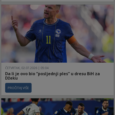
ČETVRTAK, 02.07.2026 | 05:04
Da li je ovo bio “posljednji ples” u dresu BiH za
Džeku
PROČITAJ VIŠE