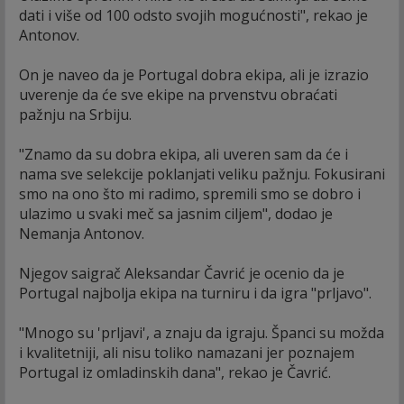
dati i više od 100 odsto svojih mogućnosti", rekao je
Antonov.
On je naveo da je Portugal dobra ekipa, ali je izrazio
uverenje da će sve ekipe na prvenstvu obraćati
pažnju na Srbiju.
"Znamo da su dobra ekipa, ali uveren sam da će i
nama sve selekcije poklanjati veliku pažnju. Fokusirani
smo na ono što mi radimo, spremili smo se dobro i
ulazimo u svaki meč sa jasnim ciljem", dodao je
Nemanja Antonov.
Njegov saigrač Aleksandar Čavrić je ocenio da je
Portugal najbolja ekipa na turniru i da igra "prljavo".
"Mnogo su 'prljavi', a znaju da igraju. Španci su možda
i kvalitetniji, ali nisu toliko namazani jer poznajem
Portugal iz omladinskih dana", rekao je Čavrić.