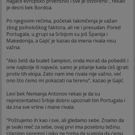
najjače evropsko prvenstvo i sve je otvoreno", rekao
je desni bek Bordoa.
Po njegovim rečima, početak takmičenja je važan
zbog psihološkog faktora, ali ne i presudan. Pored
Portugala, u grupi sa Srbijom su još Španija i
Makedonija, a Gajić je kazao da imena rivala nisu
važna.
"Ako želiš da budeš šampion, onda moraš da pobediš i
one najbolje ili najveće, samo je pitanje kada ćeš igrati
protiv tih ekipa. Zato nam ime rivala nije važno, već
ono što ćemo mi pokazati na terenu", kazao je Gajić.
Levi bek Nemanja Antonov rekao je da su
reprezentativci Srbije dobro upoznali tim Portugala i
da zna sve vrline i mane rivala.
"Poštujemo ih kao i sve, ali gledamo sebe. Znamo da
je svaki meč za sebe, ovaj prvi ima posebnu težinu.
Ulazimo spremni i niko ne treba da sumnja da ćemo