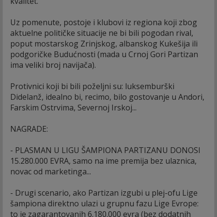
kvalitet.
Uz pomenute, postoje i klubovi iz regiona koji zbog
aktuelne političke situacije ne bi bili pogodan rival,
poput mostarskog Zrinjskog, albanskog Kukešija ili
podgoričke Budućnosti (mada u Crnoj Gori Partizan
ima veliki broj navijača).
Protivnici koji bi bili poželjni su: luksemburški
Didelanž, idealno bi, recimo, bilo gostovanje u Andori,
Farskim Ostrvima, Severnoj Irskoj...
NAGRADE:
- PLASMAN U LIGU ŠAMPIONA PARTIZANU DONOSI
15.280.000 EVRA, samo na ime premija bez ulaznica,
novac od marketinga...
- Drugi scenario, ako Partizan izgubi u plej-ofu Lige
šampiona direktno ulazi u grupnu fazu Lige Evrope:
to je zagarantovanih 6.180.000 evra (bez dodatnih