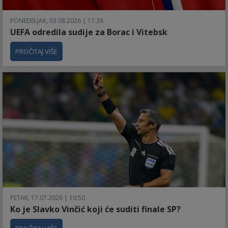
PONEDELJAK, 03.08.2026 | 17:38
UEFA odredila sudije za Borac i Vitebsk
PROČITAJ VIŠE
PETAK, 17.07.2026 | 10:50
Ko je Slavko Vinčić koji će suditi finale SP?