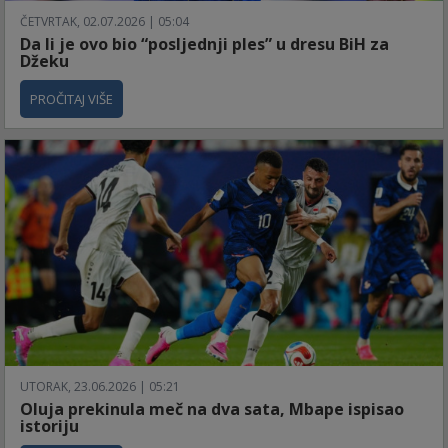
ČETVRTAK, 02.07.2026 | 05:04
Da li je ovo bio “posljednji ples” u dresu BiH za
Džeku
PROČITAJ VIŠE
UTORAK, 23.06.2026 | 05:21
Oluja prekinula meč na dva sata, Mbape ispisao
istoriju