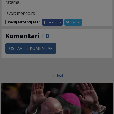
ratama).
Izvor: mondo.rs
Podijelite vijest:
Facebook
Twitter
Komentari
/
0
OSTAVITE KOMENTAR
Fudbal