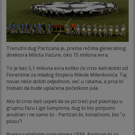
Trenutni dug Partizana je, prema rečima generalnog
direktora Miloša Vazure, oko 15 miliona evra.
To je bez 5,1 miliona evra koliko će crno-beli dobiti od
Fiorentine za mladog štopera Nikole Milenkovića. Taj
novac neće dobiti odjednom, već u ratama, a prva bi
trebalo da bude uplaćena početkom jula.
Ako bi crno-beli uspeli da se po treći put plasiraju u
grupnu fazu Lige šampiona, dug bi bio potpuno
anuliran i ne samo to - Partizan bi, konačnom, bio "u
plusu"!
Prema sadašnjim nagradama UEFA, Partizan bi za