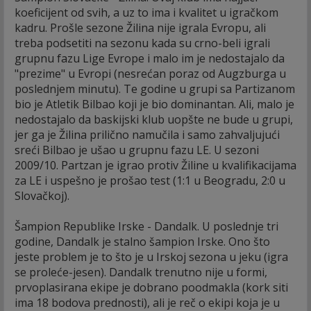
koeficijent od svih, a uz to ima i kvalitet u igračkom
kadru. Prošle sezone Žilina nije igrala Evropu, ali
treba podsetiti na sezonu kada su crno-beli igrali
grupnu fazu Lige Evrope i malo im je nedostajalo da
"prezime" u Evropi (nesrećan poraz od Augzburga u
poslednjem minutu). Te godine u grupi sa Partizanom
bio je Atletik Bilbao koji je bio dominantan. Ali, malo je
nedostajalo da baskijski klub uopšte ne bude u grupi,
jer ga je Žilina prilično namučila i samo zahvaljujući
sreći Bilbao je ušao u grupnu fazu LE. U sezoni
2009/10. Partzan je igrao protiv Žiline u kvalifikacijama
za LE i uspešno je prošao test (1:1 u Beogradu, 2:0 u
Slovačkoj).
Šampion Republike Irske - Dandalk. U poslednje tri
godine, Dandalk je stalno šampion Irske. Ono što
jeste problem je to što je u Irskoj sezona u jeku (igra
se proleće-jesen). Dandalk trenutno nije u formi,
prvoplasirana ekipe je dobrano poodmakla (kork siti
ima 18 bodova prednosti), ali je reč o ekipi koja je u