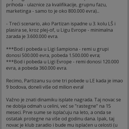
prihoda - ulaznice za kvalifikacije, grupnu fazu,
marketinga - samo to je oko 800.000 evra)...
- Treći scenario, ako Partizan ispadne u 3. kolu LŠ i
plasira se, kroz plej-of, u Ligu Evrope - minimalna
zarada je 3.600.000 evra.
***Bod i pobeda u Ligi šampiona - remi u grupi
donosi 500.000 evra, pobeda 1.500.000 evra;
***Bod i pobeda u Ligi Evrope - remi donosi 120.000
evra, a pobeda 360.000 evra.
Recimo, Partizanu su one tri pobede u LE kada je imao
9 bodova, doneli više od milion evra!
Važno je znati dinamiku isplate nagrada. Taj novac se
ne dobija odmah u celini, već se "rastegne" na 15
meseci. Prve sume se isplaćuju na leto, a onda se
ostatak protegne na više od godinu dana. Ipak, taj
novac je klub zaradio i bude mu isplaćen u celosti (u