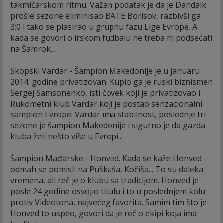
takmičarskom ritmu. Važan podatak je da je Dandalk
prošle sezone eliminisao BATE Borisov, razbivši ga
3:0 i tako se plasirao u grupnu fazu Lige Evrope. A
kada se govori o irskom fudbalu ne treba ni podsećati
na Šamrok...
Skopski Vardar - Šampion Makedonije je u januaru
2014. godine privatizovan. Kupio ga je ruski biznismen
Sergej Samsonenko, isti čovek koji je privatizovao i
Rukometni klub Vardar koji je postao senzacionalni
šampion Evrope. Vardar ima stabilnost, poslednje tri
sezone je šampion Makedonije i sigurno je da gazda
kluba želi nešto više u Evropi...
Šampion Mađarske - Honved. Kada se kaže Honved
odmah se pomisli na Puškaša, Kočiša... To su daleka
vremena, ali reč je o klubu sa tradicijom. Honved je
posle 24 godine osvojio titulu i to u poslednjem kolu
protiv Videotona, najvećeg favorita. Samim tim što je
Honved to uspeo, govori da je reč o ekipi koja ima