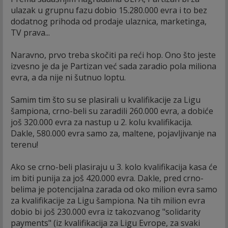
ulazak u grupnu fazu dobio 15.280.000 evra i to bez
dodatnog prihoda od prodaje ulaznica, marketinga,
TV prava...
Naravno, prvo treba skočiti pa reći hop. Ono što jeste
izvesno je da je Partizan već sada zaradio pola miliona
evra, a da nije ni šutnuo loptu.
Samim tim što su se plasirali u kvalifikacije za Ligu
šampiona, crno-beli su zaradili 260.000 evra, a dobiće
još 320.000 evra za nastup u 2. kolu kvalifikacija.
Dakle, 580.000 evra samo za, maltene, pojavljivanje na
terenu!
Ako se crno-beli plasiraju u 3. kolo kvalifikacija kasa će
im biti punija za još 420.000 evra. Dakle, pred crno-
belima je potencijalna zarada od oko milion evra samo
za kvalifikacije za Ligu šampiona. Na tih milion evra
dobio bi još 230.000 evra iz takozvanog "solidarity
payments" (iz kvalifikacija za Ligu Evrope, za svaki