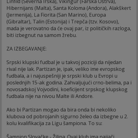
Linfild (Severna Irska), Vikingur (Farska Ostrva),
Hibernijans (Malta), Santa Koloma (Andora), Alakškert
(Jermenija), La Fiorita (San Marino), Europa
(Gibraltar), Talin (Estonija) i Trepča (tzv. Kosovo),
mada je verovatno da će ovaj par, iz političkih razloga,
biti izbegnut na samom žrebu.
ZA IZBEGAVANJE:
Srpski klupski fudbal je u takvoj poziciji da nijedan
rival nije lak. Partizan je, ipak, veliko ime evropskog
fudbala, a i najuspešniji je srpski klub u Evropi u
poslednjih 15-ak godina. Zahvaljujući crno-belima, pa i
novosadskoj Vojvodini, koeficijent srpskog klupskog
fudbala nije na nivou Malte ili Andore.
Ako bi Partizan mogao da bira onda bi nekoliko
klubova od pobrojanih sigurno želeo da izbegne u 2.
kolu kvalifikacija za Ligu šampiona. To su:
Šampion Slovačke - Žilina. Ovaj klub ima najjači