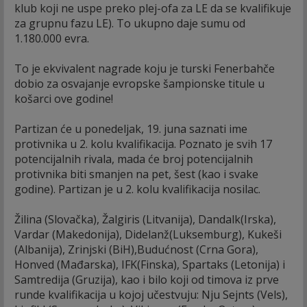
klub koji ne uspe preko plej-ofa za LE da se kvalifikuje
za grupnu fazu LE). To ukupno daje sumu od
1.180.000 evra.
To je ekvivalent nagrade koju je turski Fenerbahče
dobio za osvajanje evropske šampionske titule u
košarci ove godine!
Partizan će u ponedeljak, 19. juna saznati ime
protivnika u 2. kolu kvalifikacija. Poznato je svih 17
potencijalnih rivala, mada će broj potencijalnih
protivnika biti smanjen na pet, šest (kao i svake
godine). Partizan je u 2. kolu kvalifikacija nosilac.
Žilina (Slovačka), Žalgiris (Litvanija), Dandalk(Irska),
Vardar (Makedonija), Didelanž(Luksemburg), Kukeši
(Albanija), Zrinjski (BiH),Budućnost (Crna Gora),
Honved (Mađarska), IFK(Finska), Spartaks (Letonija) i
Samtredija (Gruzija), kao i bilo koji od timova iz prve
runde kvalifikacija u kojoj učestvuju: Nju Sejnts (Vels),