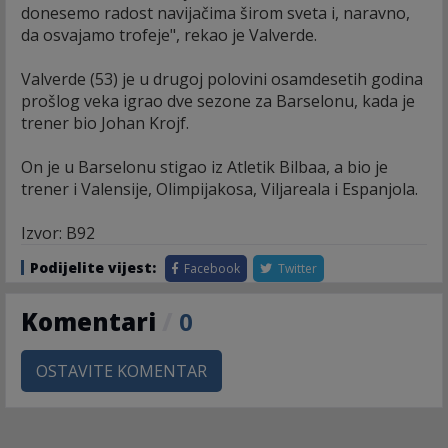
donesemo radost navijačima širom sveta i, naravno,
da osvajamo trofeje", rekao je Valverde.
Valverde (53) je u drugoj polovini osamdesetih godina
prošlog veka igrao dve sezone za Barselonu, kada je
trener bio Johan Krojf.
On je u Barselonu stigao iz Atletik Bilbaa, a bio je
trener i Valensije, Olimpijakosa, Viljareala i Espanjola.
Izvor: B92
Podijelite vijest:
Facebook
Twitter
Komentari
/
0
OSTAVITE KOMENTAR