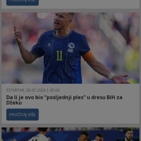
ČETVRTAK, 02.07.2026 | 05:04
Da li je ovo bio “posljednji ples” u dresu BiH za
Džeku
PROČITAJ VIŠE