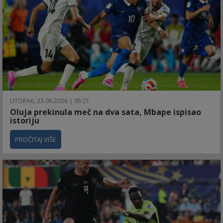
UTORAK, 23.06.2026 | 05:21
Oluja prekinula meč na dva sata, Mbape ispisao
istoriju
PROČITAJ VIŠE