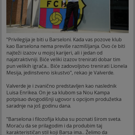
"Privilegija je biti u Barseloni. Kada vas pozove klub
kao Barselona nema previše razmišljanja. Ovo će biti
najteži izazov u mojoj karijeri, ali i jedan od
najatraktivniji. Biće veliki izazov trenirati dobar tim
pun velikih igrača... Biće zadovoljstvo trenirati Lionela
Mesija, jedinstveno iskustvo", rekao je Valverde.
Valverde je i zvanično predstavljen kao naslednik
Luisa Enrikea. On je sa klubom sa Nou Kampa
potpisao dvogodišnji ugovor s opcijom produžetka
saradnje na još godinu dana.
"Barselona i filozofija kluba su poznati širom sveta.
Moraću da se prilagodim i da produbim taj
karakterističan stil koji Barsa ima... Želimo da