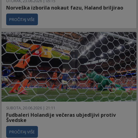
UTORAK, 23.06.2026 | 05:15
Norveška izborila nokaut fazu, Haland briljirao
PROČITAJ VIŠE
SUBOTA, 20.06.2026 | 21:11
Fudbaleri Holandije večeras ubjedljivi protiv
Švedske
PROČITAJ VIŠE