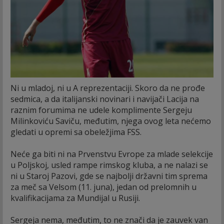
Ni u mladoj, ni u A reprezentaciji. Skoro da ne prođe
sedmica, a da italijanski novinari i navijači Lacija na
raznim forumima ne udele komplimente Sergeju
Milinkoviću Saviču, međutim, njega ovog leta nećemo
gledati u opremi sa obeležjima FSS.
Neće ga biti ni na Prvenstvu Evrope za mlade selekcije
u Poljskoj, usled rampe rimskog kluba, a ne nalazi se
ni u Staroj Pazovi, gde se najbolji državni tim sprema
za meč sa Velsom (11. juna), jedan od prelomnih u
kvalifikacijama za Mundijal u Rusiji.
Sergeja nema, međutim, to ne znači da je zauvek van