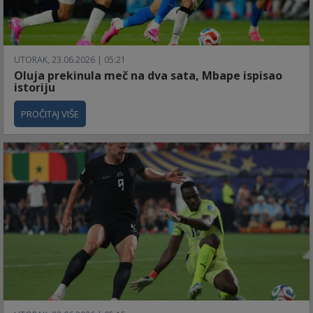
UTORAK, 23.06.2026 | 05:21
Oluja prekinula meč na dva sata, Mbape ispisao
istoriju
PROČITAJ VIŠE