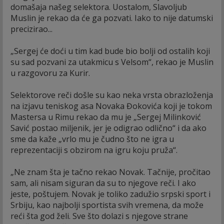
domašaja našeg selektora. Uostalom, Slavoljub
Muslin je rekao da će ga pozvati. Iako to nije datumski
precizirao...
„Sergej će doći u tim kad bude bio bolji od ostalih koji
su sad pozvani za utakmicu s Velsom“, rekao je Muslin
u razgovoru za Kurir.
Selektorove reči došle su kao neka vrsta obrazloženja
na izjavu teniskog asa Novaka Đokovića koji je tokom
Mastersa u Rimu rekao da mu je „Sergej Milinković
Savić postao miljenik, jer je odigrao odlično“ i da ako
sme da kaže „vrlo mu je čudno što ne igra u
reprezentaciji s obzirom na igru koju pruža“.
„Ne znam šta je tačno rekao Novak. Tačnije, pročitao
sam, ali nisam siguran da su to njegove reči. I ako
jeste, poštujem. Novak je toliko zadužio srpski sport i
Srbiju, kao najbolji sportista svih vremena, da može
reći šta god želi. Sve što dolazi s njegove strane