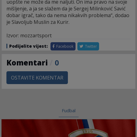
uopšte ne može da me naljuti. On ima pravo na svoje
mišljenje, a ja se slažem da je Sergej Milinković Savić
dobar igrač, tako da nema nikakvih problema“, dodao
je Slavoljub Muslin za Kurir.
Izvor: mozzartsport
Podijelite vijest:
Facebook
Twitter
Komentari
/
0
OSTAVITE KOMENTAR
Fudbal