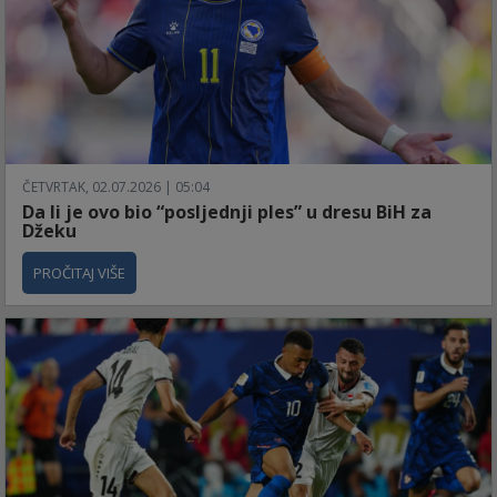
ČETVRTAK, 02.07.2026 | 05:04
Da li je ovo bio “posljednji ples” u dresu BiH za
Džeku
PROČITAJ VIŠE