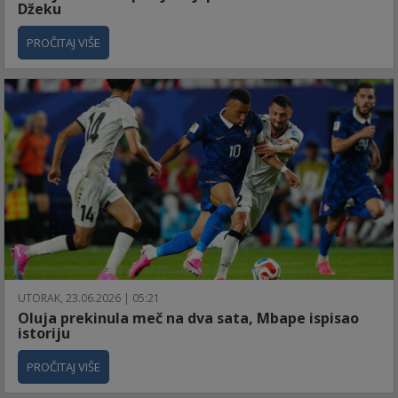
Džeku
PROČITAJ VIŠE
UTORAK, 23.06.2026 | 05:21
Oluja prekinula meč na dva sata, Mbape ispisao
istoriju
PROČITAJ VIŠE