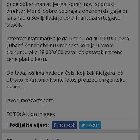
bude dobar mamac jer ga Romin novi sportski
direktor Monći dobro poznaje s obzirom da ga je on
lansirao u Sevilji kada je cena Francuza vrtoglavo
skočila.
Interova matematika je da u cenu od 40.000.000 evra
„ubaci“ Kondogbijinu vrednost koja je u ovom
trenutku oko 18.000.000 evra i da ostatak tražene
cene plati u kešu.
Do tada, još ima nade za Čelsi koji želi Ridigera još
otkako je Antonio Konte letos preuzeo dirigentsku
palicu...
Izvor: mozzartsport
FOTO: Action images
Podijelite vijest:
Facebook
Twitter