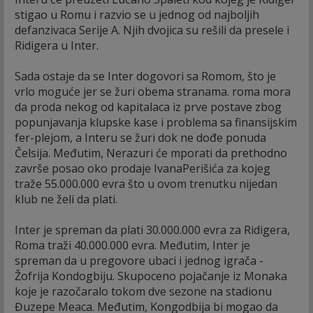
stigao u Romu i razvio se u jednog od najboljih
defanzivaca Serije A. Njih dvojica su rešili da presele i
Ridigera u Inter.
Sada ostaje da se Inter dogovori sa Romom, što je
vrlo moguće jer se žuri obema stranama. roma mora
da proda nekog od kapitalaca iz prve postave zbog
popunjavanja klupske kase i problema sa finansijskim
fer-plejom, a Interu se žuri dok ne dođe ponuda
Čelsija. Međutim, Nerazuri će mporati da prethodno
završe posao oko prodaje IvanaPerišića za kojeg
traže 55.000.000 evra što u ovom trenutku nijedan
klub ne želi da plati.
Inter je spreman da plati 30.000.000 evra za Ridigera,
Roma traži 40.000.000 evra. Međutim, Inter je
spreman da u pregovore ubaci i jednog igrača -
Žofrija Kondogbiju. Skupoceno pojačanje iz Monaka
koje je razočaralo tokom dve sezone na stadionu
Đuzepe Meaca. Međutim, Kongodbija bi mogao da