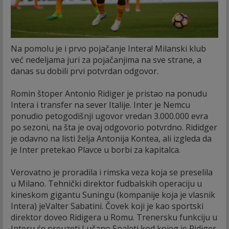
Na pomolu je i prvo pojačanje Intera! Milanski klub
već nedeljama juri za pojačanjima na sve strane, a
danas su dobili prvi potvrdan odgovor.
Romin štoper Antonio Ridiger je pristao na ponudu
Intera i transfer na sever Italije. Inter je Nemcu
ponudio petogodišnji ugovor vredan 3.000.000 evra
po sezoni, na šta je ovaj odgovorio potvrdno. Rididger
je odavno na listi želja Antonija Kontea, ali izgleda da
je Inter pretekao Plavce u borbi za kapitalca.
Verovatno je proradila i rimska veza koja se preselila
u Milano. Tehnički direktor fudbalskih operaciju u
kineskom gigantu Suningu (kompanije koja je vlasnik
Intera) jeValter Sabatini. Čovek koji je kao sportski
direktor doveo Ridigera u Romu. Trenersku funkciju u
Interu će preuzeti Lučano Spaleti kod kojeg je Ridiger