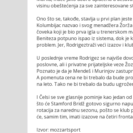
visinu obeštećenja za sve zainteresovane str
Ono što se, takođe, stavlja u prvi plan jes
Kolumbijac nazvao i svog menadžera Žorž
čoveka koji je bio prva igla u trenerskom m
Beniteza potpuno ispao iz sistema, dok je ko
problem. Jer, Rodrigeztraži veći izazov i 
U poslednje vreme Rodrigez se najviše dov
poslovne, ali i privatne prijateljske veze 
Poznato je da je Mendeš i Murinjov zastupni
A pomenuta cena ne bi trebalo da bude prob
na leto. Tako ne bi trebalo da budu ugrožen
I Čelsi se sve glasnije pominje kao jedan 
što će Stamford Bridž gotovo sigurno napust
rotacija za narednu sezonu, pošto se klub p
će, samim tim, imati izazove na četiri fronta
Izvor: mozzartsport