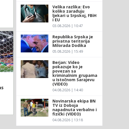
Velika razlika: Evo
koliko zarađuju
ljekari u Srpskoj, FBiH
i EU
03.08.2026 | 10:47
Republika Srpska je
privatna teritorija
Milorada Dodika
05.08.2026 | 15:49
Berjan: Video
pokazuje ko je
povezan sa
kriminalnim grupama
u Istočnom Sarajevu
(VIDEO)
as
04.08.2026 | 14:40
Novinarska ekipa BN
TV iz Doboja
napadnuta verbalno i
fizički (VIDEO)
04.08.2026 | 13:18