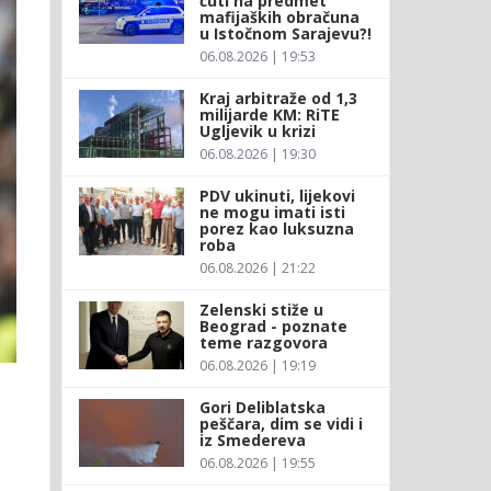
ćuti na predmet
mafijaških obračuna
u Istočnom Sarajevu?!
06.08.2026 | 19:53
Kraj arbitraže od 1,3
milijarde KM: RiTE
Ugljevik u krizi
06.08.2026 | 19:30
PDV ukinuti, lijekovi
ne mogu imati isti
porez kao luksuzna
roba
06.08.2026 | 21:22
Zelenski stiže u
Beograd - poznate
teme razgovora
06.08.2026 | 19:19
Gori Deliblatska
peščara, dim se vidi i
iz Smedereva
06.08.2026 | 19:55