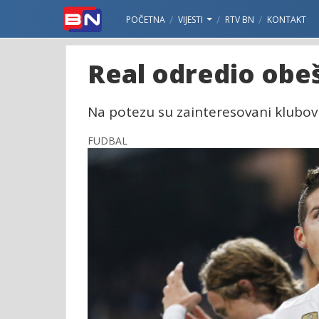
POČETNA
VIJESTI
RTV BN
KONTAKT
Real odredio obe
Na potezu su zainteresovani klubovi, 
FUDBAL