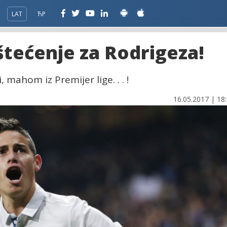
LAT
ЋР
štećenje za Rodrigeza!
mahom iz Premijer lige. . . !
16.05.2017 | 18