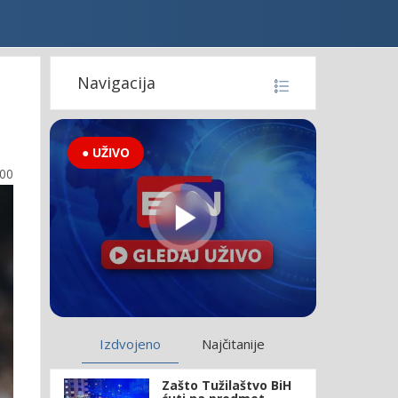
Navigacija
● UŽIVO
:00
Izdvojeno
Najčitanije
Zašto Tužilaštvo BiH