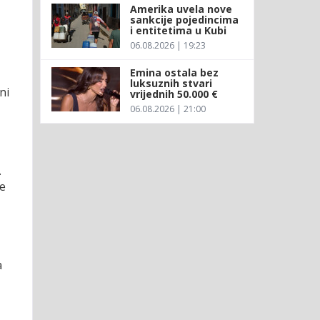
Amerika uvela nove
sankcije pojedincima
i entitetima u Kubi
06.08.2026 | 19:23
Emina ostala bez
luksuznih stvari
ni
vrijednih 50.000 €
06.08.2026 | 21:00
.
je
a