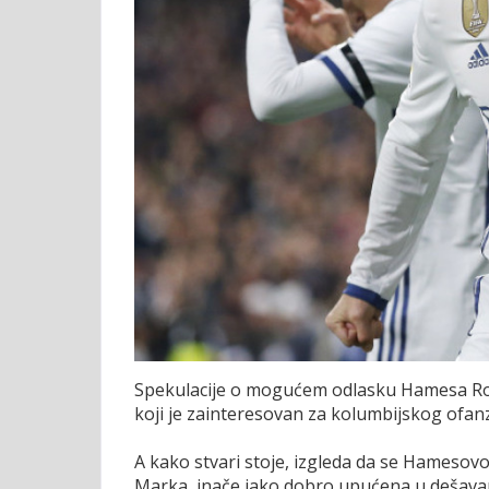
Spekulacije o mogućem odlasku Hamesa Rodri
koji je zainteresovan za kolumbijskog ofanz
A kako stvari stoje, izgleda da se Hamesovo
Marka, inače jako dobro upućena u dešavan