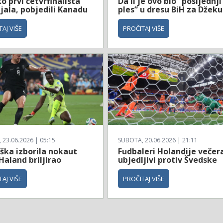
 prvi četvrfinalista
Da li je ovo bio “posljednji
jala, pobjedili Kanadu
ples” u dresu BiH za Džeku
AJ VIŠE
PROČITAJ VIŠE
23.06.2026 | 05:15
SUBOTA, 20.06.2026 | 21:11
ška izborila nokaut
Fudbaleri Holandije večer
Haland briljirao
ubjedljivi protiv Švedske
AJ VIŠE
PROČITAJ VIŠE