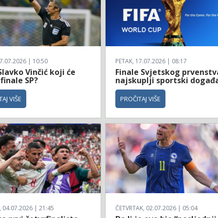
7.07.2026 | 10:50
PETAK, 17.07.2026 | 08:17
Slavko Vinčić koji će
Finale Svjetskog prvenstv
 finale SP?
najskuplji sportski događ
AJ VIŠE
PROČITAJ VIŠE
04.07.2026 | 21:45
ČETVRTAK, 02.07.2026 | 05:04