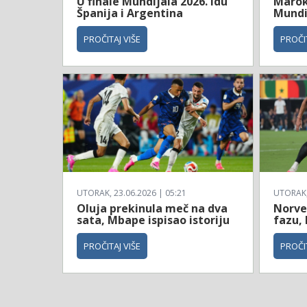
U finale Mundijala 2026. idu
Maroko
Španija i Argentina
Mundi
PROČITAJ VIŠE
PROČIT
UTORAK, 23.06.2026 | 05:21
UTORAK, 
Oluja prekinula meč na dva
Norve
sata, Mbape ispisao istoriju
fazu, 
PROČITAJ VIŠE
PROČIT