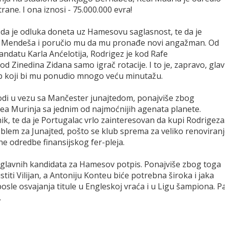
ane. I ona iznosi - 75.000.000 evra!
te da je odluka doneta uz Hamesovu saglasnost, te da je
a Mendeša i poručio mu da mu pronađe novi angažman. Od
andatu Karla Anćelotija, Rodrigez je kod Rafe
d Zinedina Zidana samo igrač rotacije. I to je, zapravo, glav
klub koji bi mu ponudio mnogo veću minutažu.
odi u vezu sa Mančester junajtedom, ponajviše zbog
Žozea Murinja sa jednim od najmoćnijih agenata planete.
k, te da je Portugalac vrlo zainteresovan da kupi Rodrigeza
lem za Junajted, pošto se klub sprema za veliko renoviran
e odredbe finansijskog fer-pleja.
od glavnih kandidata za Hamesov potpis. Ponajviše zbog toga
iti Vilijan, a Antoniju Konteu biće potrebna široka i jaka
osle osvajanja titule u Engleskoj vraća i u Ligu šampiona. P
.