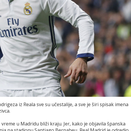
geza iz Reala sve su učestalije, a sve je širi spisak imena
ivca.
 vreme u Madridu bliži kraju. Jer, kako je objavila španska
ja na stadionu Santjago Bernabeu, Real Madrid je odredio