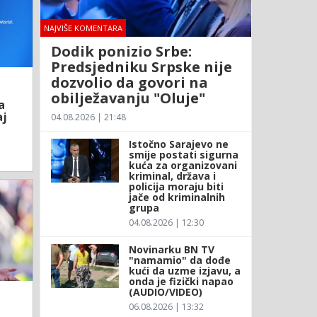
NAJVIŠE KOMENTARA
Dodik ponizio Srbe:
Predsjedniku Srpske nije
dozvolio da govori na
obilježavanju "Oluje"
a
aj
04.08.2026 | 21:48
Istočno Sarajevo ne
smije postati sigurna
kuća za organizovani
kriminal, država i
policija moraju biti
jače od kriminalnih
grupa
04.08.2026 | 12:30
Novinarku BN TV
"namamio" da dođe
kući da uzme izjavu, a
onda je fizički napao
(AUDIO/VIDEO)
06.08.2026 | 13:32