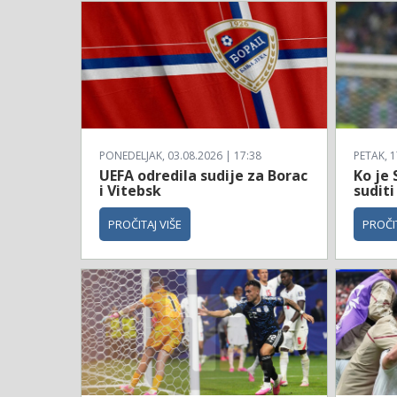
PONEDELJAK, 03.08.2026 | 17:38
PETAK, 1
UEFA odredila sudije za Borac
Ko je 
i Vitebsk
suditi
PROČITAJ VIŠE
PROČIT