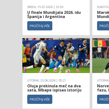
SREDA, 15.07.2026 | 23:30
SUBOTA, 
U finale Mundijala 2026. idu
Maroko
Španija i Argentina
Mundi
PROČITAJ VIŠE
PROČIT
UTORAK, 23.06.2026 | 05:21
UTORAK, 
Oluja prekinula meč na dva
Norve
sata, Mbape ispisao istoriju
fazu, 
PROČITAJ VIŠE
PROČIT