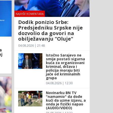
NAJVIŠE KOMENTARA
Dodik ponizio Srbe:
Predsjedniku Srpske nije
dozvolio da govori na
obilježavanju "Oluje"
04.08.2026 | 21:48
a
aj
Istočno Sarajevo ne
smije postati sigurna
kuća za organizovani
kriminal, država i
policija moraju biti
jače od kriminalnih
grupa
04.08.2026 | 12:30
Novinarku BN TV
"namamio" da dođe
kući da uzme izjavu, a
onda je fizički napao
(AUDIO/VIDEO)