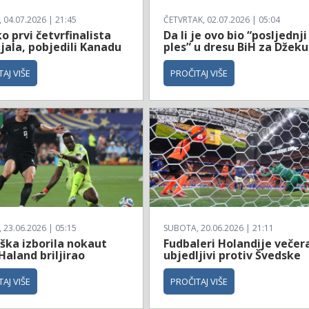
04.07.2026 | 21:45
ČETVRTAK, 02.07.2026 | 05:04
 prvi četvrfinalista
Da li je ovo bio “posljednji
jala, pobjedili Kanadu
ples” u dresu BiH za Džeku
AJ VIŠE
PROČITAJ VIŠE
23.06.2026 | 05:15
SUBOTA, 20.06.2026 | 21:11
ška izborila nokaut
Fudbaleri Holandije večer
Haland briljirao
ubjedljivi protiv Švedske
AJ VIŠE
PROČITAJ VIŠE