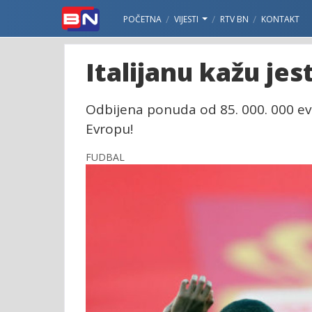
POČETNA
VIJESTI
RTV BN
KONTAKT
Italijanu kažu jes
Odbijena ponuda od 85. 000. 000 ev
Evropu!
FUDBAL