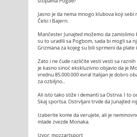
stopama Pogbe?
Jasno je da nema mnogo klubova koji sebi 
Čelsi i Bajern.
Mančester Junajted možemo da zamislimo ka
su to uradili sa Pogbom, sada bi mogli sa
Grizmana za kojeg su bili sprmeni da plate i
Zato i ne čude različite vesti vesti sa razni
je kasno sinoć ekskluzivno objavio da je 
vrednu 85.000.000 evra! Italijan je dobro ob
za ozbiljno...
Ali isto tako stiže i demanti sa Ostrva. I to
Skaj sportsa. Ostrvljani trvde da Junajted n
Izaberite kome da verujete, ali je neminov
mlade zvezde Monaka.
Izvor: mozzartsport