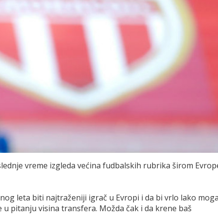
lednje vreme izgleda većina fudbalskih rubrika širom Evrop
.
g leta biti najtraženiji igrač u Evropi i da bi vrlo lako mog
e u pitanju visina transfera. Možda čak i da krene baš