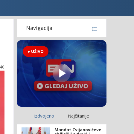
Navigacija
● UŽIVO
:40
Izdvojeno
Najčitanije
Mandat Cvijanovićeve