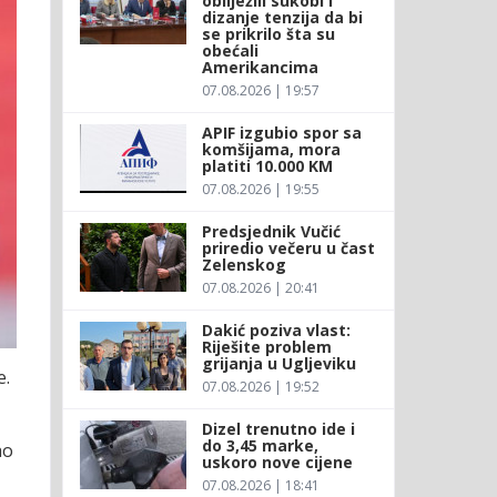
obilježili sukobi i
dizanje tenzija da bi
se prikrilo šta su
obećali
Amerikancima
07.08.2026 | 19:57
APIF izgubio spor sa
komšijama, mora
platiti 10.000 KM
07.08.2026 | 19:55
Predsjednik Vučić
priredio večeru u čast
Zelenskog
07.08.2026 | 20:41
Dakić poziva vlast:
Riješite problem
grijanja u Ugljeviku
e.
07.08.2026 | 19:52
Dizel trenutno ide i
do 3,45 marke,
ao
uskoro nove cijene
07.08.2026 | 18:41