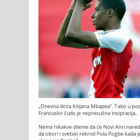
„Dnevna doza Kilijana Mbapea“. Tako u pos
Francusko čudo je nepresušna insipracija..
Nema nikakve dileme da će Novi Anri naredno
da obori i svetski rekrod Pola Pogbe kada j