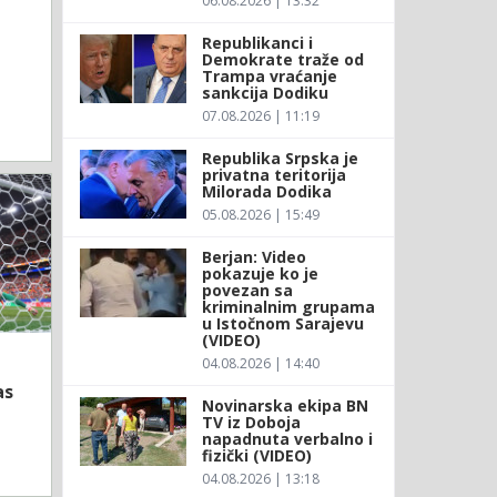
06.08.2026 | 13:32
Republikanci i
Demokrate traže od
Trampa vraćanje
sankcija Dodiku
07.08.2026 | 11:19
Republika Srpska je
privatna teritorija
Milorada Dodika
05.08.2026 | 15:49
Berjan: Video
pokazuje ko je
povezan sa
kriminalnim grupama
u Istočnom Sarajevu
(VIDEO)
04.08.2026 | 14:40
as
Novinarska ekipa BN
TV iz Doboja
napadnuta verbalno i
fizički (VIDEO)
04.08.2026 | 13:18