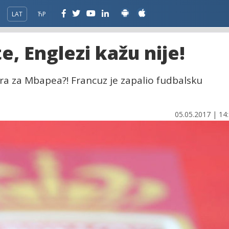
LAT
ЋР
te, Englezi kažu nije!
ra za Mbapea?! Francuz je zapalio fudbalsku
05.05.2017 | 14