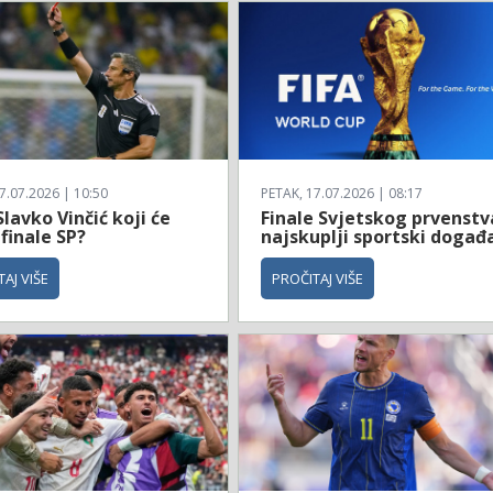
7.07.2026 | 10:50
PETAK, 17.07.2026 | 08:17
Slavko Vinčić koji će
Finale Svjetskog prvenstv
 finale SP?
najskuplji sportski događ
AJ VIŠE
PROČITAJ VIŠE