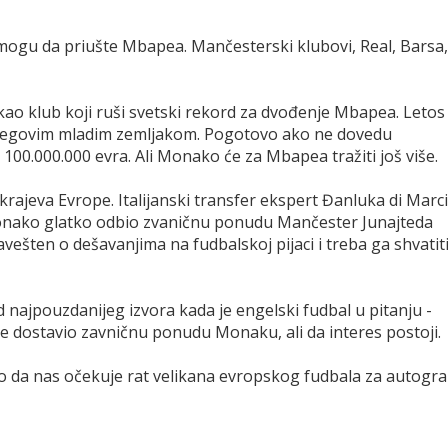
mogu da priušte Mbapea. Mančesterski klubovi, Real, Barsa,
o klub koji ruši svetski rekord za dvođenje Mbapea. Letos
 njegovim mladim zemljakom. Pogotovo ako ne dovedu
 100.000.000 evra. Ali Monako će za Mbapea tražiti još više.
h krajeva Evrope. Italijanski transfer ekspert Đanluka di Marc
Monako glatko odbio zvaničnu ponudu Mančester Junajteda
avešten o dešavanjima na fudbalskoj pijaci i treba ga shvatit
 od najpouzdanijeg izvora kada je engelski fudbal u pitanju -
ije dostavio zavničnu ponudu Monaku, ali da interes postoji.
no da nas očekuje rat velikana evropskog fudbala za autogr