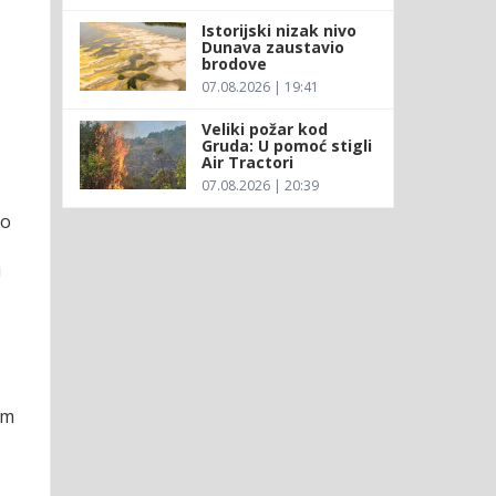
Istorijski nizak nivo
Dunava zaustavio
brodove
07.08.2026 | 19:41
Veliki požar kod
Gruda: U pomoć stigli
Air Tractori
07.08.2026 | 20:39
io
i
am