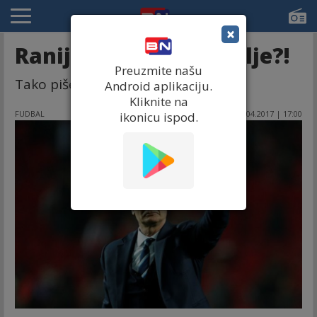
×
Ranijeri na klupi Sevilje?!
Preuzmite našu
Tako piše španski El Koreo.
Android aplikaciju.
Kliknite na
FUDBAL
21.04.2017 | 17:00
ikonicu ispod.