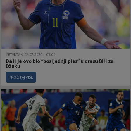
ČETVRTAK, 02.07.2026 | 05:04
Da li je ovo bio “posljednji ples” u dresu BiH za
Džeku
PROČITAJ VIŠE