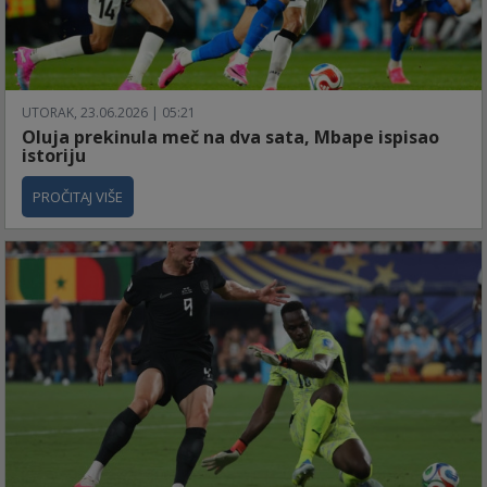
UTORAK, 23.06.2026 | 05:21
Oluja prekinula meč na dva sata, Mbape ispisao
istoriju
PROČITAJ VIŠE