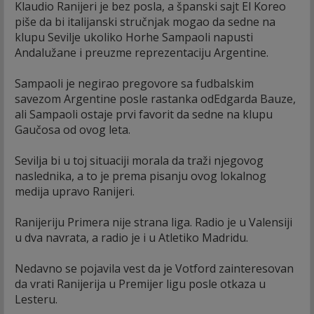
Klaudio Ranijeri je bez posla, a španski sajt El Koreo
piše da bi italijanski stručnjak mogao da sedne na
klupu Sevilje ukoliko Horhe Sampaoli napusti
Andalužane i preuzme reprezentaciju Argentine.
Sampaoli je negirao pregovore sa fudbalskim
savezom Argentine posle rastanka odEdgarda Bauze,
ali Sampaoli ostaje prvi favorit da sedne na klupu
Gaučosa od ovog leta.
Sevilja bi u toj situaciji morala da traži njegovog
naslednika, a to je prema pisanju ovog lokalnog
medija upravo Ranijeri.
Ranijeriju Primera nije strana liga. Radio je u Valensiji
u dva navrata, a radio je i u Atletiko Madridu.
Nedavno se pojavila vest da je Votford zainteresovan
da vrati Ranijerija u Premijer ligu posle otkaza u
Lesteru.