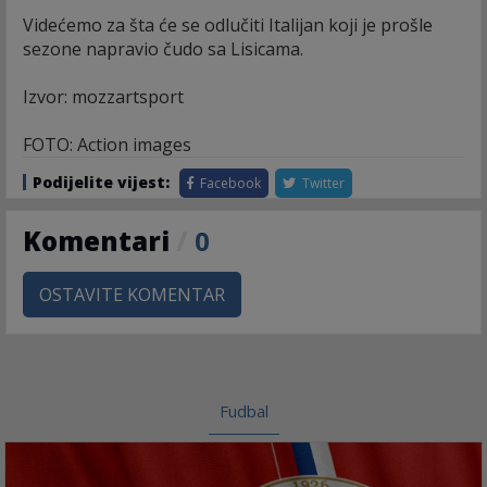
Videćemo za šta će se odlučiti Italijan koji je prošle
sezone napravio čudo sa Lisicama.
Izvor: mozzartsport
FOTO: Action images
Podijelite vijest:
Facebook
Twitter
Komentari
/
0
OSTAVITE KOMENTAR
Fudbal