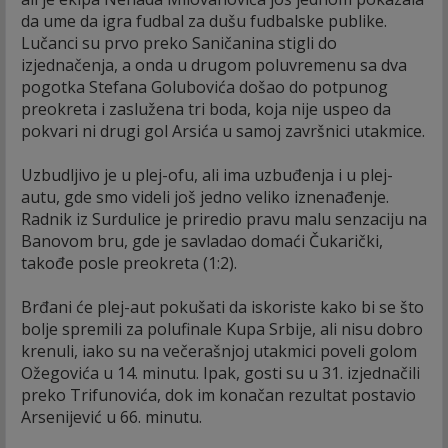
da ume da igra fudbal za dušu fudbalske publike.
Lučanci su prvo preko Saničanina stigli do
izjednačenja, a onda u drugom poluvremenu sa dva
pogotka Stefana Golubovića došao do potpunog
preokreta i zaslužena tri boda, koja nije uspeo da
pokvari ni drugi gol Arsića u samoj završnici utakmice.
Uzbudljivo je u plej-ofu, ali ima uzbuđenja i u plej-
autu, gde smo videli još jedno veliko iznenađenje.
Radnik iz Surdulice je priredio pravu malu senzaciju na
Banovom bru, gde je savladao domaći Čukarički,
takođe posle preokreta (1:2).
Brđani će plej-aut pokušati da iskoriste kako bi se što
bolje spremili za polufinale Kupa Srbije, ali nisu dobro
krenuli, iako su na večerašnjoj utakmici poveli golom
Ožegovića u 14. minutu. Ipak, gosti su u 31. izjednačili
preko Trifunovića, dok im konačan rezultat postavio
Arsenijević u 66. minutu.