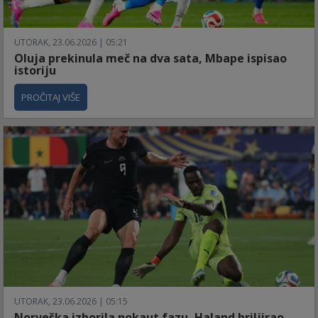
UTORAK, 23.06.2026 | 05:21
Oluja prekinula meč na dva sata, Mbape ispisao
istoriju
PROČITAJ VIŠE
UTORAK, 23.06.2026 | 05:15
Norveška izborila nokaut fazu, Haland briljirao