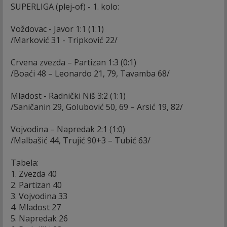
SUPERLIGA (plej-of) - 1. kolo:
Voždovac - Javor 1:1 (1:1)
/Marković 31 - Tripković 22/
Crvena zvezda – Partizan 1:3 (0:1)
/Boaći 48 – Leonardo 21, 79, Tavamba 68/
Mladost - Radnički Niš 3:2 (1:1)
/Saničanin 29, Golubović 50, 69 – Arsić 19, 82/
Vojvodina – Napredak 2:1 (1:0)
/Malbašić 44, Trujić 90+3 – Tubić 63/
Tabela:
1. Zvezda 40
2. Partizan 40
3. Vojvodina 33
4. Mladost 27
5. Napredak 26