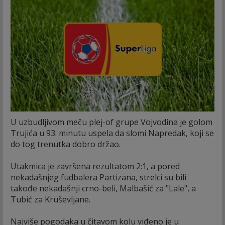
U uzbudljivom meču plej-of grupe Vojvodina je golom
Trujića u 93. minutu uspela da slomi Napredak, koji se
do tog trenutka dobro držao.
Utakmica je završena rezultatom 2:1, a pored
nekadašnjeg fudbalera Partizana, strelci su bili
takođe nekadašnji crno-beli, Malbašić za "Lale", a
Tubić za Kruševljane.
Najviše pogodaka u čitavom kolu viđeno je u