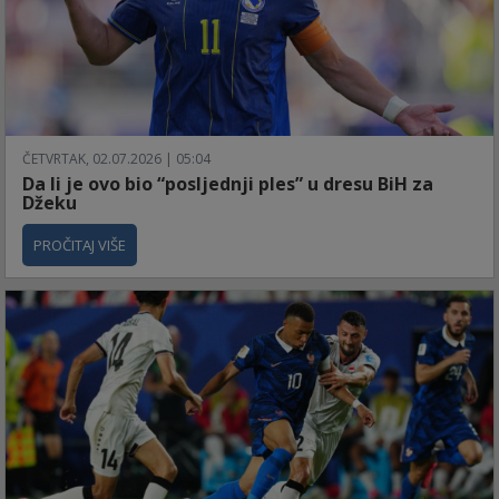
ČETVRTAK, 02.07.2026 | 05:04
Da li je ovo bio “posljednji ples” u dresu BiH za
Džeku
PROČITAJ VIŠE