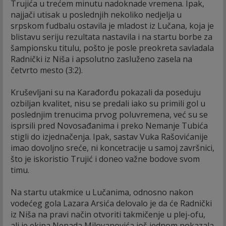
Trujića u trećem minutu nadoknade vremena. Ipak,
najjači utisak u poslednjih nekoliko nedjelja u
srpskom fudbalu ostavila je mladost iz Lučana, koja je
blistavu seriju rezultata nastavila i na startu borbe za
šampionsku titulu, pošto je posle preokreta savladala
Radnički iz Niša i apsolutno zasluženo zasela na
četvrto mesto (3:2).
Kruševljani su na Karađorđu pokazali da poseduju
ozbiljan kvalitet, nisu se predali iako su primili gol u
poslednjim trenucima prvog poluvremena, već su se
isprsili pred Novosađanima i preko Nemanje Tubića
stigli do izjednačenja. Ipak, sastav Vuka Rašovićanije
imao dovoljno sreće, ni koncetracije u samoj završnici,
što je iskoristio Trujić i doneo važne bodove svom
timu.
Na startu utakmice u Lučanima, odnosno nakon
vodećeg gola Lazara Arsića delovalo je da će Radnički
iz Niša na pravi način otvoriti takmičenje u plej-ofu,
ali je ekipa Nenada Milovanovića još jednom pokazala