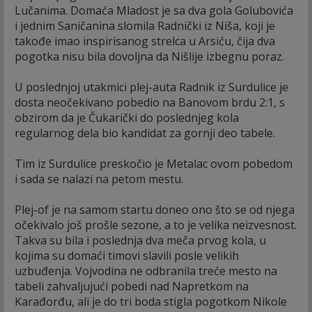
Lučanima. Domaća Mladost je sa dva gola Golubovića
i jednim Saničanina slomila Radnički iz Niša, koji je
takođe imao inspirisanog strelca u Arsiću, čija dva
pogotka nisu bila dovoljna da Nišlije izbegnu poraz.
U poslednjoj utakmici plej-auta Radnik iz Surdulice je
dosta neočekivano pobedio na Banovom brdu 2:1, s
obzirom da je Čukarički do poslednjeg kola
regularnog dela bio kandidat za gornji deo tabele.
Tim iz Surdulice preskočio je Metalac ovom pobedom
i sada se nalazi na petom mestu.
Plej-of je na samom startu doneo ono što se od njega
očekivalo još prošle sezone, a to je velika neizvesnost.
Takva su bila i poslednja dva meča prvog kola, u
kojima su domaći timovi slavili posle velikih
uzbuđenja. Vojvodina ne odbranila treće mesto na
tabeli zahvaljujući pobedi nad Napretkom na
Karađorđu, ali je do tri boda stigla pogotkom Nikole