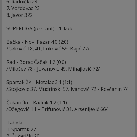
6. Radnički 23
7. Voždovac 23
8. Javor 322
SUPERLIGA (plej-aut) - 1. kolo:
Bačka - Novi Pazar 4:0 (2:0)
/Čeković 18, 41, Luković 59, Bajić 77/
Rad - Borac Čačak 1:2 (0:0)
/Milošev 78 - Jovanović 49, Mihajlović 72/
Spartak ŽK - Metalac 3:1 (1:1)
/Stojković 37, Mudrinski 57, Ivanović 72 - Rovčanin 7/
Čukarički – Radnik 1:2 (1:1)
/Ožegović 14 – Trifunović 31, Arsenijević 66/
Tabela:
1. Spartak 22
2. Čukarički 20