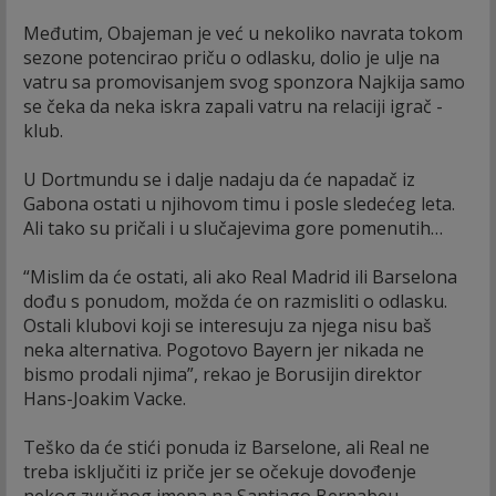
Međutim, Obajeman je već u nekoliko navrata tokom
sezone potencirao priču o odlasku, dolio je ulje na
vatru sa promovisanjem svog sponzora Najkija samo
se čeka da neka iskra zapali vatru na relaciji igrač -
klub.
U Dortmundu se i dalje nadaju da će napadač iz
Gabona ostati u njihovom timu i posle sledećeg leta.
Ali tako su pričali i u slučajevima gore pomenutih…
“Mislim da će ostati, ali ako Real Madrid ili Barselona
dođu s ponudom, možda će on razmisliti o odlasku.
Ostali klubovi koji se interesuju za njega nisu baš
neka alternativa. Pogotovo Bayern jer nikada ne
bismo prodali njima”, rekao je Borusijin direktor
Hans-Joakim Vacke.
Teško da će stići ponuda iz Barselone, ali Real ne
treba isključiti iz priče jer se očekuje dovođenje