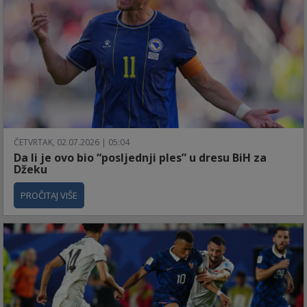
ČETVRTAK, 02.07.2026 | 05:04
Da li je ovo bio “posljednji ples” u dresu BiH za
Džeku
PROČITAJ VIŠE