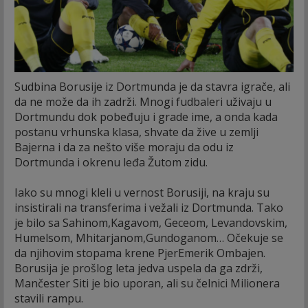
Sudbina Borusije iz Dortmunda je da stavra igrače, ali
da ne može da ih zadrži. Mnogi fudbaleri uživaju u
Dortmundu dok pobeđuju i grade ime, a onda kada
postanu vrhunska klasa, shvate da žive u zemlji
Bajerna i da za nešto više moraju da odu iz
Dortmunda i okrenu leđa Žutom zidu.
Iako su mnogi kleli u vernost Borusiji, na kraju su
insistirali na transferima i vežali iz Dortmunda. Tako
je bilo sa Sahinom,Kagavom, Geceom, Levandovskim,
Humelsom, Mhitarjanom,Gundoganom… Očekuje se
da njihovim stopama krene PjerEmerik Ombajen.
Borusija je prošlog leta jedva uspela da ga zdrži,
Mančester Siti je bio uporan, ali su čelnici Milionera
stavili rampu.