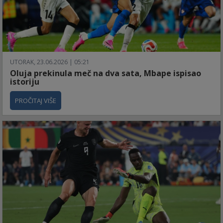
UTORAK, 23.06.2026 | 05:21
Oluja prekinula meč na dva sata, Mbape ispisao
istoriju
PROČITAJ VIŠE