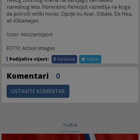
nekog zvučnog imena na Santjago Bernabeu
narednog leta. Florentino Perezjoš razmišlja na koga
da potroši veliki novac. Opcije su Azar, Dibala, De Hea,
ali iObamejan.
Izvor: mozzartsport
FOTO: Action images
Podijelite vijest:
Facebook
Twitter
Komentari
/
0
OSTAVITE KOMENTAR
Fudbal