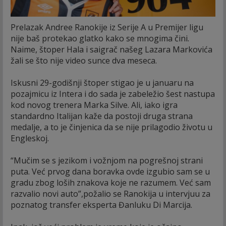
Prelazak Andree Ranokije iz Serije A u Premijer ligu
nije baš protekao glatko kako se mnogima čini.
Naime, štoper Hala i saigrač našeg Lazara Markovića
žali se što nije video sunce dva meseca.
Iskusni 29-godišnji štoper stigao je u januaru na
pozajmicu iz Intera i do sada je zabeležio šest nastupa
kod novog trenera Marka Silve. Ali, iako igra
standardno Italijan kaže da postoji druga strana
medalje, a to je činjenica da se nije prilagodio životu u
Engleskoj.
“Mučim se s jezikom i vožnjom na pogrešnoj strani
puta. Već prvog dana boravka ovde izgubio sam se u
gradu zbog loših znakova koje ne razumem. Već sam
razvalio novi auto”,požalio se Ranokija u intervjuu za
poznatog transfer eksperta Đanluku Di Marcija.