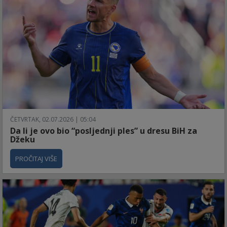
ČETVRTAK, 02.07.2026 | 05:04
Da li je ovo bio “posljednji ples” u dresu BiH za
Džeku
PROČITAJ VIŠE