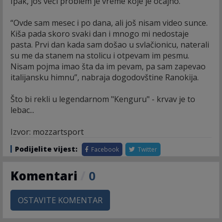
Ipak, još veći problem je vreme koje je očajno.
“Ovde sam mesec i po dana, ali još nisam video sunce.
Kiša pada skoro svaki dan i mnogo mi nedostaje
pasta. Prvi dan kada sam došao u svlačionicu, naterali
su me da stanem na stolicu i otpevam im pesmu.
Nisam pojma imao šta da im pevam, pa sam zapevao
italijansku himnu”, nabraja dogodovštine Ranokija.
Što bi rekli u legendarnom "Kenguru" - krvav je to
lebac...
Izvor: mozzartsport
Podijelite vijest:
Facebook
Twitter
Komentari
/
0
OSTAVITE KOMENTAR