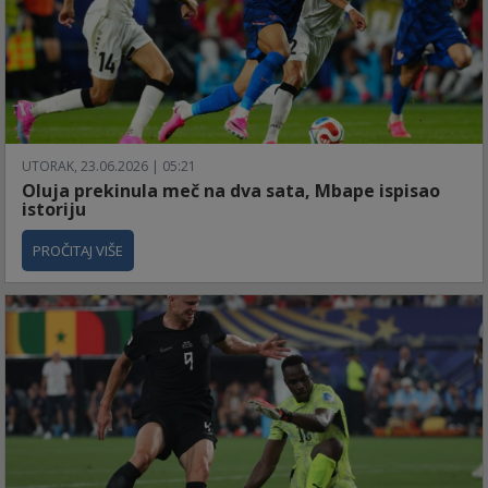
UTORAK, 23.06.2026 | 05:21
Oluja prekinula meč na dva sata, Mbape ispisao
istoriju
PROČITAJ VIŠE