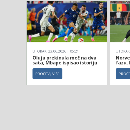
UTORAK, 23.06.2026 | 05:21
UTORAK, 
Oluja prekinula meč na dva
Norve
sata, Mbape ispisao istoriju
fazu, 
PROČITAJ VIŠE
PROČIT