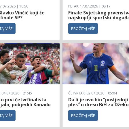
7.07.2026 | 10:50
PETAK, 17.07.2026 | 08:17
Slavko Vinčić koji će
Finale Svjetskog prvenstv
 finale SP?
najskuplji sportski događ
AJ VIŠE
PROČITAJ VIŠE
04.07.2026 | 21:45
ČETVRTAK, 02.07.2026 | 05:04
 prvi četvrfinalista
Da li je ovo bio “posljednji
jala, pobjedili Kanadu
ples” u dresu BiH za Džeku
AJ VIŠE
PROČITAJ VIŠE