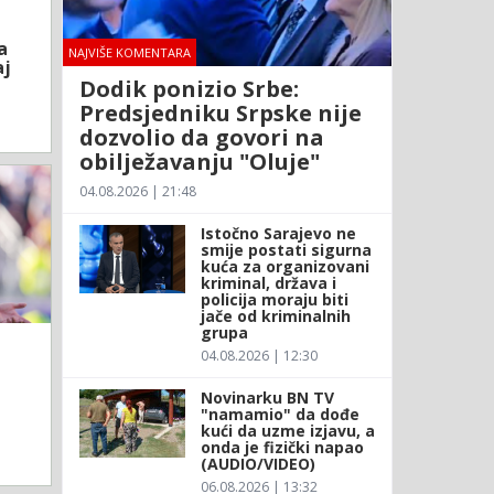
a
NAJVIŠE KOMENTARA
aj
Dodik ponizio Srbe:
Predsjedniku Srpske nije
dozvolio da govori na
obilježavanju "Oluje"
04.08.2026 | 21:48
Istočno Sarajevo ne
smije postati sigurna
kuća za organizovani
kriminal, država i
policija moraju biti
jače od kriminalnih
grupa
04.08.2026 | 12:30
Novinarku BN TV
"namamio" da dođe
kući da uzme izjavu, a
onda je fizički napao
(AUDIO/VIDEO)
06.08.2026 | 13:32