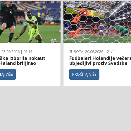
23.06.2026 | 05:15
SUBOTA, 20.06.2026 | 21:11
ška izborila nokaut
Fudbaleri Holandije večer
Haland briljirao
ubjedljivi protiv Švedske
AJ VIŠE
PROČITAJ VIŠE