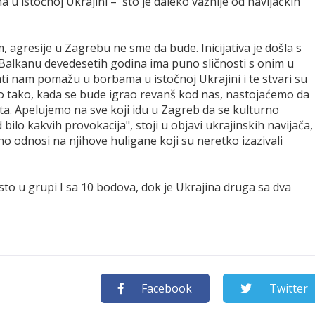
u istočnoj Ukrajini – 'što je daleko važnije od navijačkih
agresije u Zagrebu ne sme da bude. Inicijativa je došla s
a Balkanu devedesetih godina ima puno sličnosti s onim u
ati nam pomažu u borbama u istočnoj Ukrajini i te stvari su
o tako, kada se bude igrao revanš kod nas, nastojaćemo da
ta. Apelujemo na sve koji idu u Zagreb da se kulturno
ilo kakvih provokacija", stoji u objavi ukrajinskih navijača,
o odnosi na njihove huligane koji su neretko izazivali
to u grupi I sa 10 bodova, dok je Ukrajina druga sa dva
Facebook
Twitter