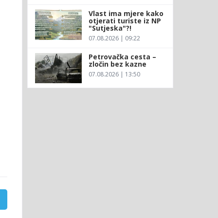
Vlast ima mjere kako
otjerati turiste iz NP
"Sutjeska"?!
07.08.2026 | 09:22
Petrovačka cesta –
zločin bez kazne
07.08.2026 | 13:50