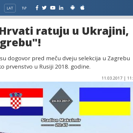
LAT
ЋР
rvati ratuju u Ukrajini,
grebu"!
gli su dogovor pred meču dveju selekcija u Zagrebu
ko prvenstvo u Rusiji 2018. godine.
11.03.2017 | 11