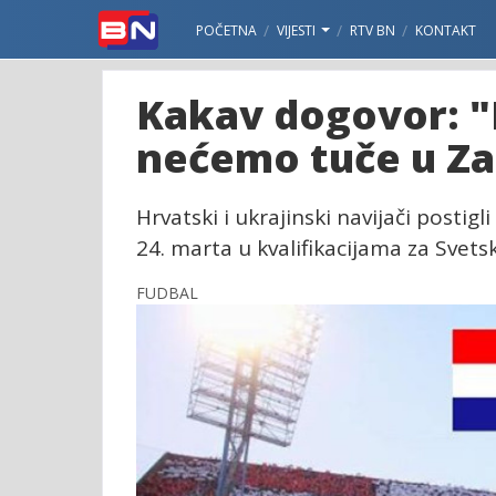
POČETNA
VIJESTI
RTV BN
KONTAKT
Kakav dogovor: "H
nećemo tuče u Za
Hrvatski i ukrajinski navijači posti
24. marta u kvalifikacijama za Svets
FUDBAL