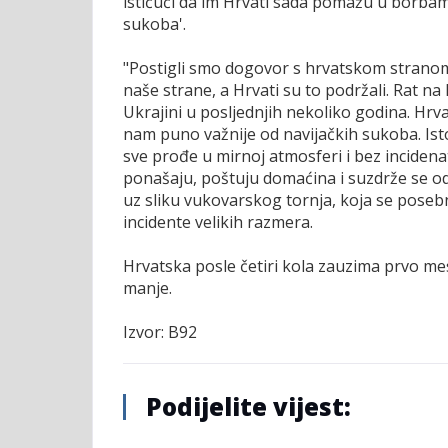
ističući da im Hrvati sada pomažu u borbama 
sukoba'.
"Postigli smo dogovor s hrvatskom stranom, 
naše strane, a Hrvati su to podržali. Rat n
Ukrajini u posljednjih nekoliko godina. Hrv
nam puno važnije od navijačkih sukoba. Ist
sve prođe u mirnoj atmosferi i bez incidena
ponašaju, poštuju domaćina i suzdrže se od b
uz sliku vukovarskog tornja, koja se posebn
incidente velikih razmera.
Hrvatska posle četiri kola zauzima prvo mes
manje.
Izvor: B92
Podijelite vijest: