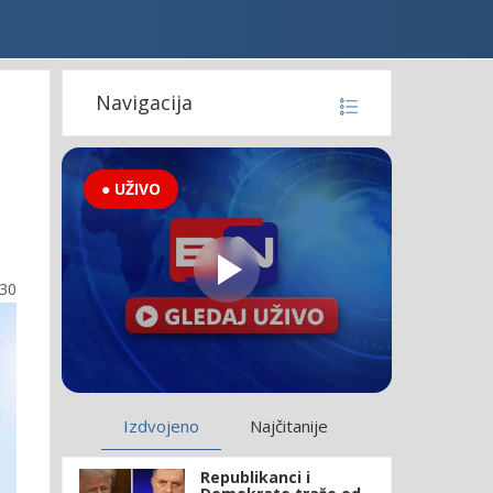
Navigacija
● UŽIVO
:30
Izdvojeno
Najčitanije
Republikanci i