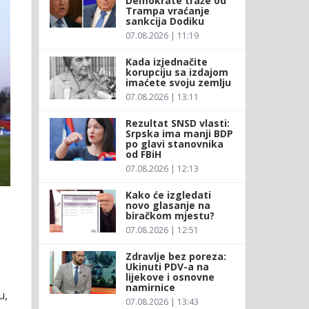
Demokrate traže od
Trampa vraćanje
sankcija Dodiku
07.08.2026 | 11:19
Kada izjednačite
korupciju sa izdajom
imaćete svoju zemlju
07.08.2026 | 13:11
Rezultat SNSD vlasti:
Srpska ima manji BDP
po glavi stanovnika
od FBiH
07.08.2026 | 12:13
Kako će izgledati
novo glasanje na
biračkom mjestu?
07.08.2026 | 12:51
Zdravlje bez poreza:
Ukinuti PDV-a na
lijekove i osnovne
namirnice
u,
07.08.2026 | 13:43