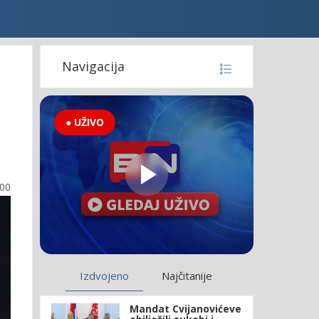
Navigacija
● UŽIVO
:00
Izdvojeno
Najčitanije
Mandat Cvijanovićeve