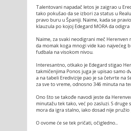
Talentovani napadač letos je zaigrao u Ered
tako pokušao da se izbori za status u Realu
pravo buru u Španiji. Naime, kada se pravio
klauzula po kojoj Edegard MORA da odigra
Naime, za svaki neodigrani meč Herenven mo
da momak koga mnogi vide kao najvećeg bis
fudbala na visokom nivou.
Interesantno, otkako je Edegard stigao He
takmičenjima Ponos juga je upisao samo dve
a na tabeli Eredivizije pao je sa četvrte na 
za sve to vreme, odnosno 346 minuta na t
Ono što se takođe navodi jeste da Herenven
minutažu tek tako, već po zasluzi. S druge
mora da igra stalno, iako dosad nije pružio
O ovome će se tek pričati, očigledno...