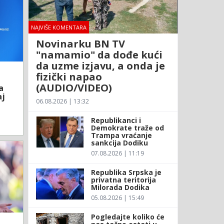
NAJVIŠE KOMENTARA
Novinarku BN TV
"namamio" da dođe kući
da uzme izjavu, a onda je
fizički napao
(AUDIO/VIDEO)
a
aj
06.08.2026 | 13:32
Republikanci i
Demokrate traže od
Trampa vraćanje
sankcija Dodiku
07.08.2026 | 11:19
Republika Srpska je
privatna teritorija
Milorada Dodika
05.08.2026 | 15:49
Pogledajte koliko će