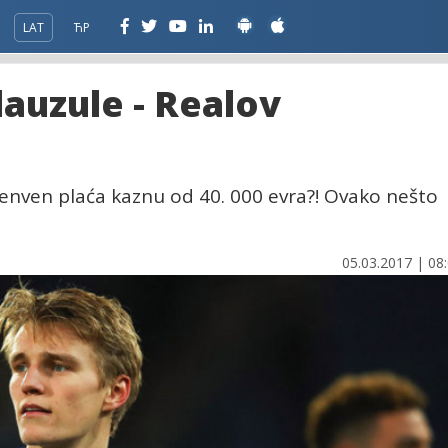
LAT
ЋР
auzule - Realov
renven plaća kaznu od 40. 000 evra?! Ovako nešto
05.03.2017 | 08