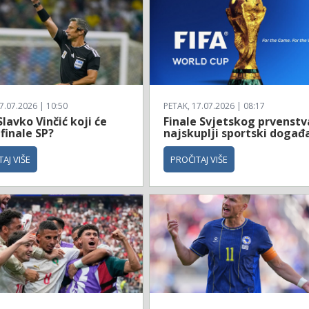
7.07.2026 | 10:50
PETAK, 17.07.2026 | 08:17
Slavko Vinčić koji će
Finale Svjetskog prvenstv
 finale SP?
najskuplji sportski događ
AJ VIŠE
PROČITAJ VIŠE