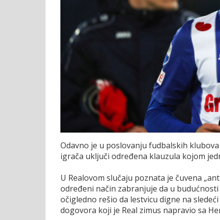
Odavno je u poslovanju fudbalskih klubova
igrača uključi određena klauzula kojom jedna
U Realovom slučaju poznata je čuvena „anti
određeni način zabranjuje da u budućnosti 
očigledno rešio da lestvicu digne na sledeći
dogovora koji je Real zimus napravio sa H