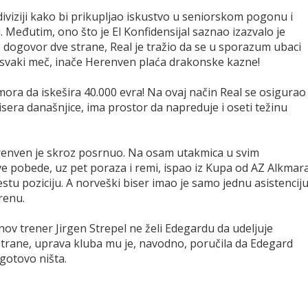
iviziji kako bi prikupljao iskustvo u seniorskom pogonu i
. Međutim, ono što je El Konfidensijal saznao izazvalo je
 dogovor dve strane, Real je tražio da se u sporazum ubaci
 svaki meč, inače Herenven plaća drakonske kazne!
ra da iskešira 40.000 evra! Na ovaj način Real se osigurao
era današnjice, ima prostor da napreduje i oseti težinu
renven je skroz posrnuo. Na osam utakmica u svim
 pobede, uz pet poraza i remi, ispao iz Kupa od AZ Alkmara
šestu poziciju. A norveški biser imao je samo jednu asistencij
erenu.
ov trener Jirgen Strepel ne želi Edegardu da udeljuje
 strane, uprava kluba mu je, navodno, poručila da Edegard
 gotovo ništa.