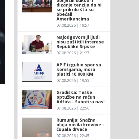
obilježili sukobi i
dizanje tenzija da bi
se prikrilo šta su
obećali
Amerikancima
07.08.2026 | 19:57
Najodgovorniji ljudi
nisu zaštitili interese
Republike Srpske
07.08.2026 | 21:27
APIF izgubio spor sa
komšijama, mora
platiti 10.000 KM
07.08.2026 | 19:55
Gradiška: Teške
optužbe na račun
Adžića - Sabotira nas!
07.08.2026 | 22:56
Rumunija: Snažna
oluja nosila krovove i
čupala drveće
07.08.2026 | 22:45