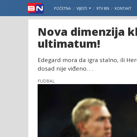
POČETNA
VIJESTI
RTV BN
KONTAKT
Nova dimenzija kl
ultimatum!
Edegard mora da igra stalno, ili He
dosad nije viđeno. . .
FUDBAL