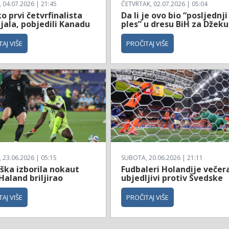
04.07.2026 | 21:45
ČETVRTAK, 02.07.2026 | 05:04
 prvi četvrfinalista
Da li je ovo bio “posljednji
jala, pobjedili Kanadu
ples” u dresu BiH za Džeku
AJ VIŠE
PROČITAJ VIŠE
23.06.2026 | 05:15
SUBOTA, 20.06.2026 | 21:11
ška izborila nokaut
Fudbaleri Holandije večer
Haland briljirao
ubjedljivi protiv Švedske
AJ VIŠE
PROČITAJ VIŠE