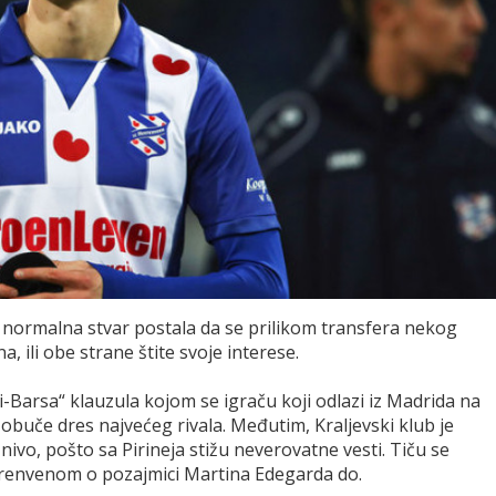
 normalna stvar postala da se prilikom transfera nekog
, ili obe strane štite svoje interese.
-Barsa“ klauzula kojom se igraču koji odlazi iz Madrida na
obuče dres najvećeg rivala. Međutim, Kraljevski klub je
 nivo, pošto sa Pirineja stižu neverovatne vesti. Tiču se
erenvenom o pozajmici Martina Edegarda do.