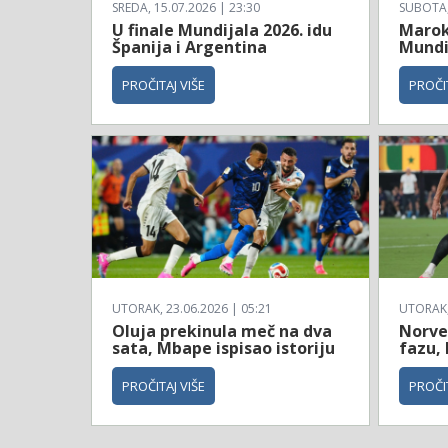
SREDA, 15.07.2026 | 23:30
SUBOTA, 
U finale Mundijala 2026. idu
Maroko
Španija i Argentina
Mundi
PROČITAJ VIŠE
PROČIT
UTORAK, 23.06.2026 | 05:21
UTORAK, 
Oluja prekinula meč na dva
Norve
sata, Mbape ispisao istoriju
fazu, 
PROČITAJ VIŠE
PROČIT