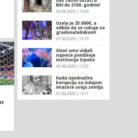
nas tačno ostati u
BiH do 2100. godine!
05.08.2026 | 10:00
Uzela je 25.000€, a
odbila da se rukuje sa
gradonačelnikom!
07.08.2026 | 15:10
Sinoć smo vidjeli
najveće poniženje
institucija Srpske
05.08.2026 | 12:25
Kada izjednačite
korupciju sa izdajom
imaćete svoju zemlju
07.08.2026 | 13:11
as