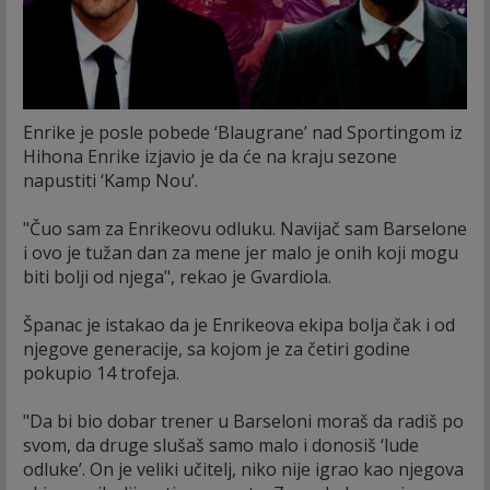
Enrike je posle pobede ‘Blaugrane’ nad Sportingom iz
Hihona Enrike izjavio je da će na kraju sezone
napustiti ‘Kamp Nou’.
"Čuo sam za Enrikeovu odluku. Navijač sam Barselone
i ovo je tužan dan za mene jer malo je onih koji mogu
biti bolji od njega", rekao je Gvardiola.
Španac je istakao da je Enrikeova ekipa bolja čak i od
njegove generacije, sa kojom je za četiri godine
pokupio 14 trofeja.
"Da bi bio dobar trener u Barseloni moraš da radiš po
svom, da druge slušaš samo malo i donosiš ‘lude
odluke’. On je veliki učitelj, niko nije igrao kao njegova