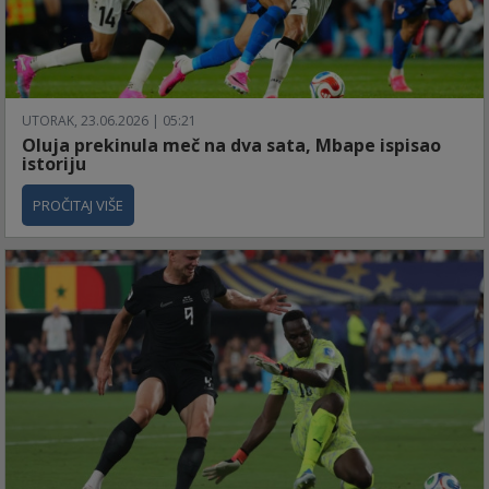
UTORAK, 23.06.2026 | 05:21
Oluja prekinula meč na dva sata, Mbape ispisao
istoriju
PROČITAJ VIŠE