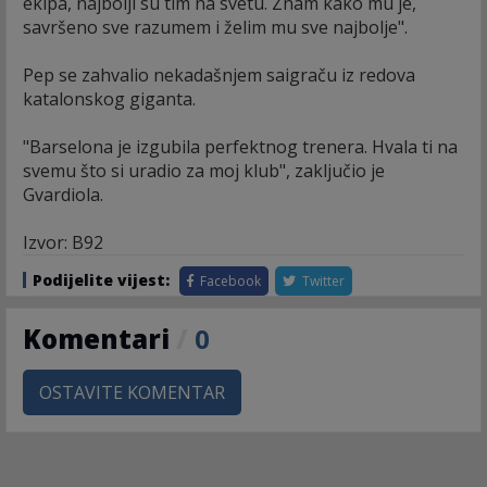
ekipa, najbolji su tim na svetu. Znam kako mu je,
savršeno sve razumem i želim mu sve najbolje".
Pep se zahvalio nekadašnjem saigraču iz redova
katalonskog giganta.
"Barselona je izgubila perfektnog trenera. Hvala ti na
svemu što si uradio za moj klub", zaključio je
Gvardiola.
Izvor: B92
Podijelite vijest:
Facebook
Twitter
Komentari
/
0
OSTAVITE KOMENTAR