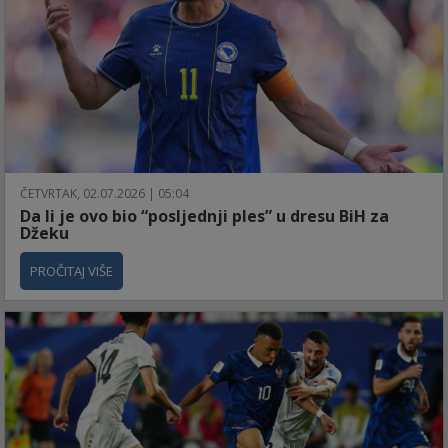
ČETVRTAK, 02.07.2026 | 05:04
Da li je ovo bio “posljednji ples” u dresu BiH za
Džeku
PROČITAJ VIŠE