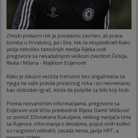
Zimski prelazni rok je poodavno završen, ali prava
bomba u Hrvatskoj, pa i šire, tek će eksplodirati! Kako
javlja nekoliko tamošnjih medija Rijeka vodi
pregovore sa nekadašnjom velikom zvezdom Čelsija,
Reala i Milana - Majklom Esijenom!
Kako je iskusni vezista trenutno bez angažmana za
njega ne važe pravila prelaznog roka i on neometano,
kao slobodan igrač, može da potpiše za bilo koji klub.
Prema nezvaničnim informacijama, pregovore sa
Esijenom vodi lično predsednik Rijeke Damir Mišković
uz pomoć Džonatana Kukuljana, velikog navijača tima
sa Rujevice. Informacija o detaljima, poput onih koliko
su razgovori odmakli, zasada nema, javlja HRT, a
prenosi Indeks.