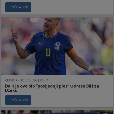
PROČITAJ VIŠE
ČETVRTAK, 02.07.2026 | 05:04
Da li je ovo bio “posljednji ples” u dresu BiH za
Džeku
PROČITAJ VIŠE