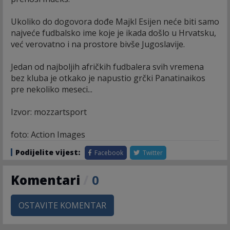
Ukoliko do dogovora dođe Majkl Esijen neće biti samo
najveće fudbalsko ime koje je ikada došlo u Hrvatsku,
već verovatno i na prostore bivše Jugoslavije.
Jedan od najboljih afričkih fudbalera svih vremena
bez kluba je otkako je napustio grčki Panatinaikos
pre nekoliko meseci...
Izvor: mozzartsport
foto: Action Images
Podijelite vijest:
Facebook
Twitter
Komentari
/
0
OSTAVITE KOMENTAR