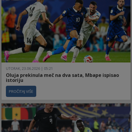
UTORAK, 23.06.2026 | 05:21
Oluja prekinula meč na dva sata, Mbape ispisao
istoriju
PROČITAJ VIŠE