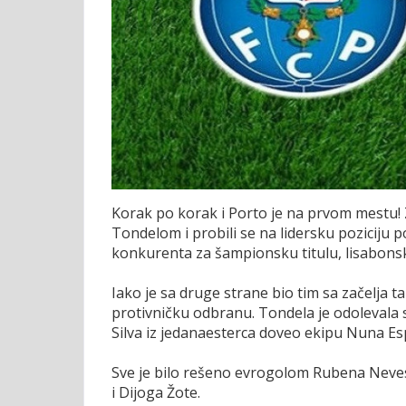
Korak po korak i Porto je na prvom mestu! 
Tondelom i probili se na lidersku poziciju 
konkurenta za šampionsku titulu, lisabonske
Iako je sa druge strane bio tim sa začelja t
protivničku odbranu. Tondela je odolevala
Silva iz jedanaesterca doveo ekipu Nuna Esp
Sve je bilo rešeno evrogolom Rubena Nevesa
i Dijoga Žote.