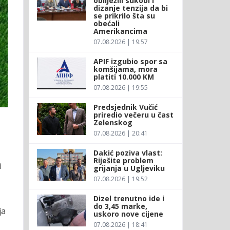
obilježili sukobi i
dizanje tenzija da bi
se prikrilo šta su
obećali
Amerikancima
07.08.2026 | 19:57
APIF izgubio spor sa
komšijama, mora
platiti 10.000 KM
07.08.2026 | 19:55
Predsjednik Vučić
priredio večeru u čast
Zelenskog
07.08.2026 | 20:41
Dakić poziva vlast:
Riješite problem
i
grijanja u Ugljeviku
07.08.2026 | 19:52
Dizel trenutno ide i
do 3,45 marke,
ja
uskoro nove cijene
07.08.2026 | 18:41