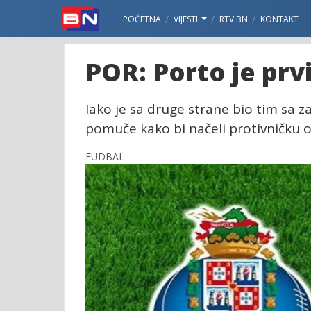
POČETNA
VIJESTI
RTV BN
KONTAKT
POR: Porto je prvi
Iako je sa druge strane bio tim sa z
pomuče kako bi načeli protivničku odb
FUDBAL