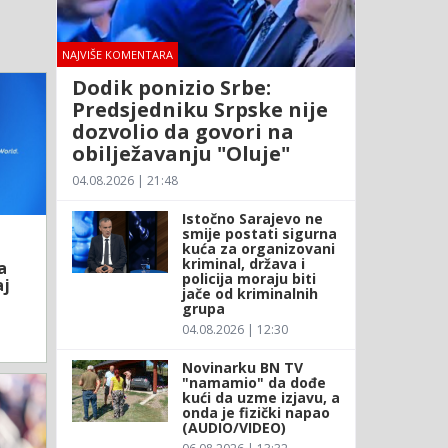
NAJVIŠE KOMENTARA
Dodik ponizio Srbe:
Predsjedniku Srpske nije
dozvolio da govori na
obilježavanju "Oluje"
04.08.2026 | 21:48
Istočno Sarajevo ne
smije postati sigurna
kuća za organizovani
kriminal, država i
a
policija moraju biti
aj
jače od kriminalnih
grupa
04.08.2026 | 12:30
Novinarku BN TV
"namamio" da dođe
kući da uzme izjavu, a
onda je fizički napao
(AUDIO/VIDEO)