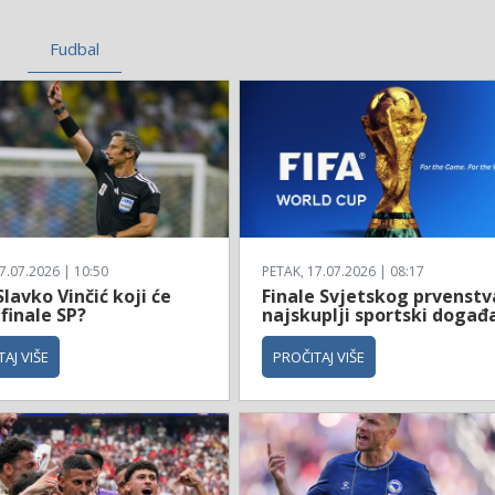
Fudbal
7.07.2026 | 10:50
PETAK, 17.07.2026 | 08:17
Slavko Vinčić koji će
Finale Svjetskog prvenstv
 finale SP?
najskuplji sportski događ
AJ VIŠE
PROČITAJ VIŠE