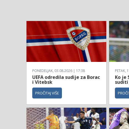
PONEDELJAK, 03.08.2026 | 17:38
PETAK, 1
UEFA odredila sudije za Borac
Ko je 
i Vitebsk
suditi
PROČITAJ VIŠE
PROČIT