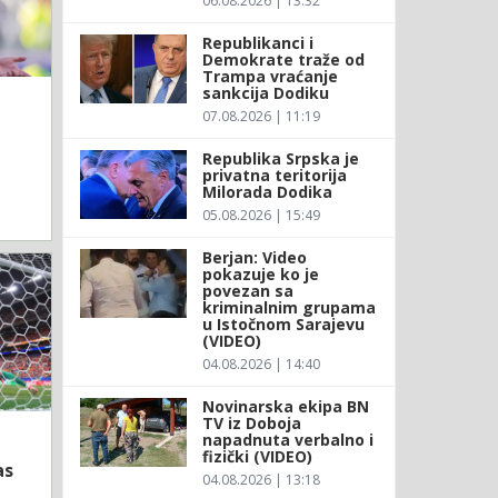
06.08.2026 | 13:32
Republikanci i
Demokrate traže od
Trampa vraćanje
sankcija Dodiku
07.08.2026 | 11:19
Republika Srpska je
privatna teritorija
Milorada Dodika
05.08.2026 | 15:49
Berjan: Video
pokazuje ko je
povezan sa
kriminalnim grupama
u Istočnom Sarajevu
(VIDEO)
04.08.2026 | 14:40
Novinarska ekipa BN
TV iz Doboja
napadnuta verbalno i
fizički (VIDEO)
as
04.08.2026 | 13:18