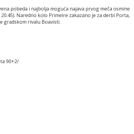
vena pobeda i najbolja moguća najava prvog meča osmine
 20.45). Naredno kolo Primeire zakazano je za derbi Porta,
e gradskom rivalu Boavisti.
ota 90+2/