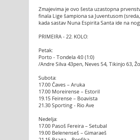
Zmajevima je ovo šesta uzastopna prvenst
finala Lige šampiona sa Juventusom (sreda,
kada sastav Nuna Espirita Santa ide na nog
PRIMEIRA - 22. KOLO:
Petak:
Porto - Tondela 4:0 (1:0)
/Andre Silva 43pen, Neves 54, Tikinjo 63, Ž
Subota:
17.00 Čaves – Aruka
17.00 Moreirense – Estoril
19.15 Feirense – Boavista
21.30 Sporting - Rio Ave
Nedelja:
17.00 Pasoš Fereira – Setubal
19.00 Belenenseš – Gimaraeš
21.15 Braga – Benfika