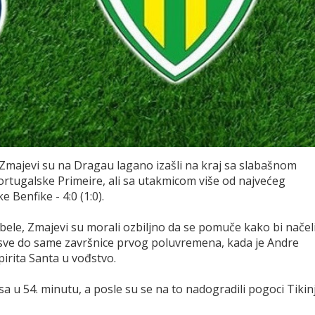
Zmajevi su na Dragau lagano izašli na kraj sa slabašnom
portugalske Primeire, ali sa utakmicom više od najvećeg
 Benfike - 4:0 (1:0).
abele, Zmajevi su morali ozbiljno da se pomuče kako bi načel
 sve do same završnice prvog poluvremena, kada je Andre
irita Santa u vođstvo.
 u 54. minutu, a posle su se na to nadogradili pogoci Tikin