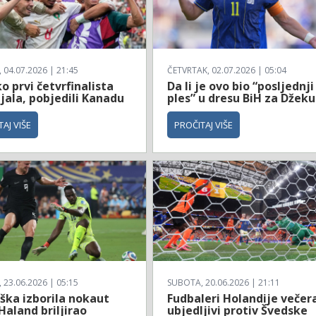
04.07.2026 | 21:45
ČETVRTAK, 02.07.2026 | 05:04
 prvi četvrfinalista
Da li je ovo bio “posljednji
jala, pobjedili Kanadu
ples” u dresu BiH za Džeku
AJ VIŠE
PROČITAJ VIŠE
23.06.2026 | 05:15
SUBOTA, 20.06.2026 | 21:11
ška izborila nokaut
Fudbaleri Holandije večer
Haland briljirao
ubjedljivi protiv Švedske