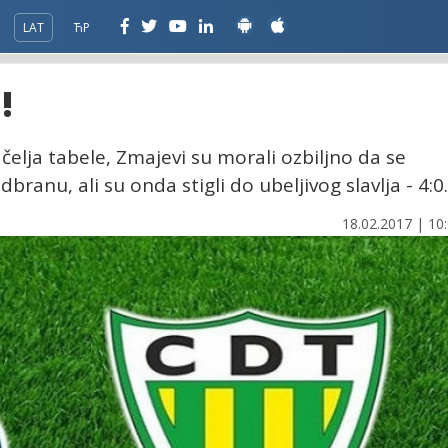
LAT
ЋР
!
ačelja tabele, Zmajevi su morali ozbiljno da se
ranu, ali su onda stigli do ubeljivog slavlja - 4:0.
18.02.2017 | 10