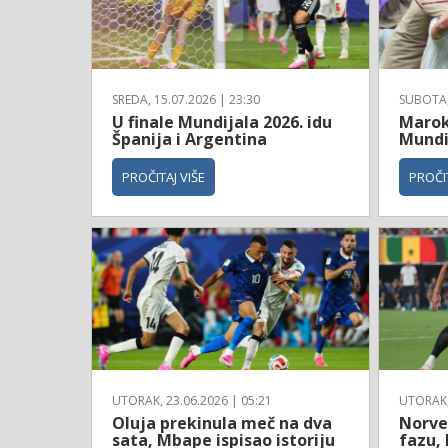
SREDA, 15.07.2026 | 23:30
SUBOTA, 
U finale Mundijala 2026. idu
Maroko
Španija i Argentina
Mundi
PROČITAJ VIŠE
PROČIT
UTORAK, 23.06.2026 | 05:21
UTORAK, 
Oluja prekinula meč na dva
Norve
sata, Mbape ispisao istoriju
fazu, 