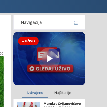
Navigacija
● UŽIVO
:00
Izdvojeno
Najčitanije
Mandat Cvijanovićeve