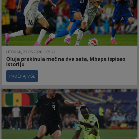
UTORAK, 23.06.2026 | 05:21
Oluja prekinula meč na dva sata, Mbape ispisao
istoriju
PROČITAJ VIŠE