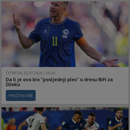
ČETVRTAK, 02.07.2026 | 05:04
Da li je ovo bio “posljednji ples” u dresu BiH za
Džeku
PROČITAJ VIŠE