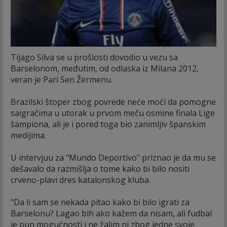
Tijago Silva se u prošlosti dovodio u vezu sa
Barselonom, međutim, od odlaska iz Milana 2012,
veran je Pari Sen Žermenu.
Brazilski štoper zbog povrede neće moći da pomogne
saigračima u utorak u prvom meču osmine finala Lige
šampiona, ali je i pored toga bio zanimljiv španskim
medijima.
U intervjuu za "Mundo Deportivo" priznao je da mu se
dešavalo da razmišlja o tome kako bi bilo nositi
crveno-plavi dres katalonskog kluba.
"Da li sam se nekada pitao kako bi bilo igrati za
Barselonu? Lagao bih ako kažem da nisam, ali fudbal
je pun mogućnosti i ne žalim ni zbog jedne svoje