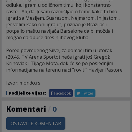
odluke. Igram u odličnom timu, koji konstantno
raste... Ali, da. Jesam razmišljao o tome kako bi bilo
igrati sa Mesijem, Suarezom, Nejmarom, Inijestom...
jer volim kako oni igraju", priznao je Brazilac i
potpalio maštu navijača Barselone da bi možda i
mogao da obuče dres njihovog kluba.
Pored povređenog Silve, za domaći tim u utorak
(20.45, TV Arena Sporto) neće igrati još Gregož
Krihoviak i Tijago Mota, dok će se po poslednjim
informacijama na terenu naći "roviti" Havijer Pastore.
Izvor: mondo.rs
Podijelite vijest:
Facebook
Twitter
Komentari
/
0
OSTAVITE KOMENTAR