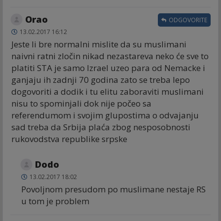
Orao
ODGOVORITE
13.02.2017 16:12
Jeste li bre normalni mislite da su muslimani
naivni ratni zločin nikad nezastareva neko će sve to
platiti STA je samo Izrael uzeo para od Nemacke i
ganjaju ih zadnji 70 godina zato se treba lepo
dogovoriti a dodik i tu elitu zaboraviti muslimani
nisu to spominjali dok nije počeo sa
referendumom i svojim glupostima o odvajanju
sad treba da Srbija plaća zbog nesposobnosti
rukovodstva republike srpske
Dodo
13.02.2017 18:02
Povoljnom presudom po muslimane nestaje RS
u tom je problem