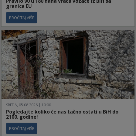
Pravilo 90 u 180 dana vraća vozače iz BiH sa
granica EU
PROČITAJ VIŠE
SREDA, 05.08.2026 | 10:00
Pogledajte koliko će nas tačno ostati u BiH do
2100. godine!
PROČITAJ VIŠE