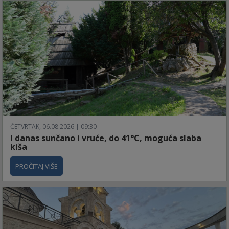
ČETVRTAK, 06.08.2026 | 09:30
I danas sunčano i vruće, do 41°C, moguća slaba
kiša
PROČITAJ VIŠE