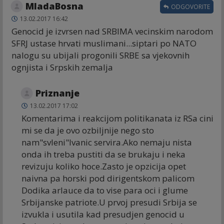
MladaBosna
ODGOVORITE
13.02.2017 16:42
Genocid je izvrsen nad SRBIMA vecinskim narodom
SFRJ ustase hrvati muslimani...siptari po NATO
nalogu su ubijali progonili SRBE sa vjekovnih
ognjista i Srpskih zemalja
Priznanje
13.02.2017 17:02
Komentarima i reakcijom politikanata iz RSa cini
mi se da je ovo ozbiljnije nego sto
nam"svleni"Ivanic servira.Ako nemaju nista
onda ih treba pustiti da se brukaju i neka
revizuju koliko hoce.Zasto je opzicija opet
naivna pa horski pod dirigentskom palicom
Dodika arlauce da to vise para oci i glume
Srbijanske patriote.U prvoj presudi Srbija se
izvukla i usutila kad presudjen genocid u