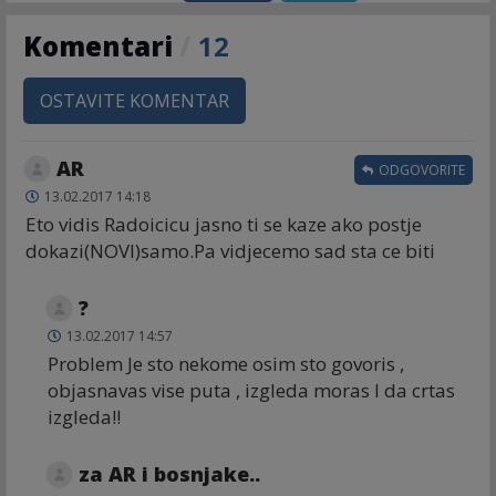
Komentari
/
12
OSTAVITE KOMENTAR
AR
ODGOVORITE
13.02.2017 14:18
Eto vidis Radoicicu jasno ti se kaze ako postje
dokazi(NOVI)samo.Pa vidjecemo sad sta ce biti
?
13.02.2017 14:57
Problem Je sto nekome osim sto govoris ,
objasnavas vise puta , izgleda moras I da crtas
izgleda!!
za AR i bosnjake..