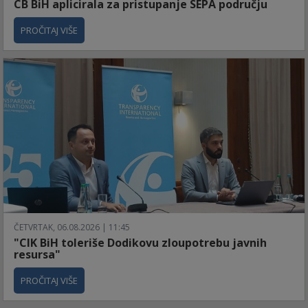
CB BiH aplicirala za pristupanje SEPA području
PROČITAJ VIŠE
ČETVRTAK, 06.08.2026 | 11:45
"CIK BiH toleriše Dodikovu zloupotrebu javnih
resursa"
PROČITAJ VIŠE