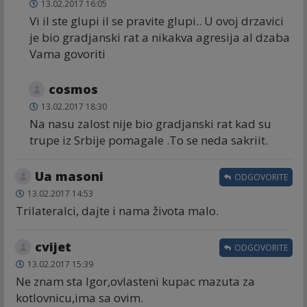
13.02.2017 16:05
Vi il ste glupi il se pravite glupi.. U ovoj drzavici
je bio gradjanski rat a nikakva agresija al dzaba
Vama govoriti
cosmos
13.02.2017 18:30
Na nasu zalost nije bio gradjanski rat kad su
trupe iz Srbije pomagale .To se neda sakriit.
Ua masoni
ODGOVORITE
13.02.2017 14:53
Trilateralci, dajte i nama života malo.
cvijet
ODGOVORITE
13.02.2017 15:39
Ne znam sta Igor,ovlasteni kupac mazuta za
kotlovnicu,ima sa ovim.