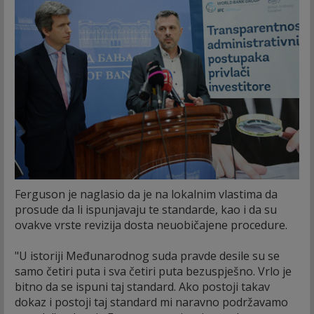
Ferguson je naglasio da je na lokalnim vlastima da
prosude da li ispunjavaju te standarde, kao i da su
ovakve vrste revizija dosta neuobičajene procedure.
"U istoriji Međunarodnog suda pravde desile su se
samo četiri puta i sva četiri puta bezuspješno. Vrlo je
bitno da se ispuni taj standard. Ako postoji takav
dokaz i postoji taj standard mi naravno podržavamo