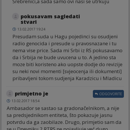
Srebrenici,a sada samo ovi nasi se utrkuju
pokusavam sagledati
stvari
13.02.2017 19:24
Presudam suda u Hagu pojedinci su osudjeni
radio genocida i presude u pravosnazane i tu
nema vise price. Sada mi Srbi iz RS pokusavamo
da i Srbija ne bude uvucena u to. A jedino sta
moze biti koristeno ako uopste dodje do revizije
su neki novi momenti [svjeocenja ili dokumenti]
pribavljeni tokom sudjenja Karadzicu i Mladicu
primjetno je
ODGOVORITE
13.02.2017 18:54
Ambasador se sastao sa gradonačelnikom, a nije
sa predsjednikom entiteta, što pokazuje jasnu
potvrdu da ga zaobilaze. Drugo, primjetio sam da
se u Dnevniku 2 RTRS ne pojavljuje već dugo,