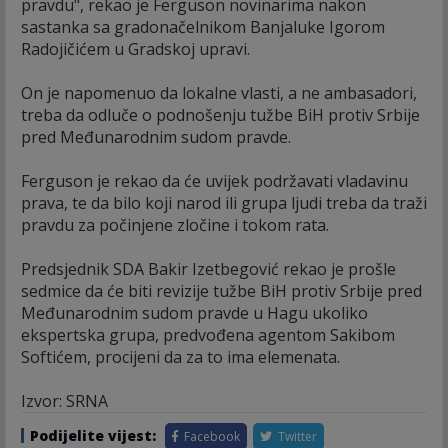
pravdu", rekao je Ferguson novinarima nakon
sastanka sa gradonačelnikom Banjaluke Igorom
Radojičićem u Gradskoj upravi.
On je napomenuo da lokalne vlasti, a ne ambasadori,
treba da odluče o podnošenju tužbe BiH protiv Srbije
pred Međunarodnim sudom pravde.
Ferguson je rekao da će uvijek podržavati vladavinu
prava, te da bilo koji narod ili grupa ljudi treba da traži
pravdu za počinjene zločine i tokom rata.
Predsjednik SDA Bakir Izetbegović rekao je prošle
sedmice da će biti revizije tužbe BiH protiv Srbije pred
Međunarodnim sudom pravde u Hagu ukoliko
ekspertska grupa, predvođena agentom Sakibom
Softićem, procijeni da za to ima elemenata.
Izvor: SRNA
Podijelite vijest:
Facebook
Twitter