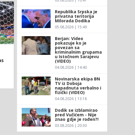
03.08.2026 | 10:47
Republika Srpska je
privatna teritorija
Milorada Dodika
05.08.2026 | 15:49
Berjan: Video
pokazuje ko je
povezan sa
kriminalnim grupama
u Istočnom Sarajevu
as
(VIDEO)
04.08.2026 | 14:40
Novinarska ekipa BN
TV iz Doboja
napadnuta verbalno i
fizički (VIDEO)
04.08.2026 | 13:18
Dodik se izblamirao
pred Vučićem - Nije
znao gdje je rođen?!
03.08.2026 | 20:30