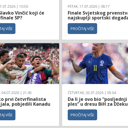
7.07.2026 | 10:50
PETAK, 17.07.2026 | 08:17
Slavko Vinčić koji će
Finale Svjetskog prvenstv
 finale SP?
najskuplji sportski događ
AJ VIŠE
PROČITAJ VIŠE
04.07.2026 | 21:45
ČETVRTAK, 02.07.2026 | 05:04
 prvi četvrfinalista
Da li je ovo bio “posljednji
jala, pobjedili Kanadu
ples” u dresu BiH za Džeku
AJ VIŠE
PROČITAJ VIŠE