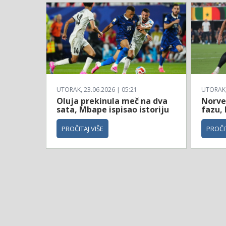
UTORAK, 23.06.2026 | 05:21
UTORAK, 
Oluja prekinula meč na dva
Norve
sata, Mbape ispisao istoriju
fazu, 
PROČITAJ VIŠE
PROČIT