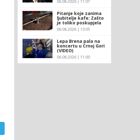
06.08.2026 | 11:07
Pitanje koje zanima
ljubitelje kafe: Zašto
je toliko poskupjela
06.08.2026 | 10:05
Lepa Brena pala na
koncertu u Crnoj Gori
(VIDEO)
06.08.2026 | 11:00