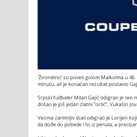
’Žirondinci’ su poveli golom Malkolma u 46. 
minutu, ali je konačan rezultat postavio Ga
Srpski fudbaler Milan Gajić odigrao je ceo
došao je još jedan zlatni "orlić", Vukašin Jo
Veoma zanimljiv duel odigrao je Lorijen koj
da dođe do pobede i to iz penala, a precizan