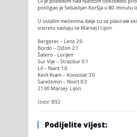
Lil je pobedom nad Nantom obezbedio prola
postigao je Sebastjan Koršja u 80. minutu i
U ostalim mečevima dalje su se plasirale ek
susretu sastaju se Marsej i Lijon.
Bergerec – Lens 2:0
Bordo – Dižon 2:1
Šatero - Lorijen
Sur Vije – Strazbur 0:1
Lil – Nant 1:0
Kevli Ruen – Konsolat 3:0
Sarežemin – Niort 0:3
21.00 Marsej- Lijon
Izvor: B92
Podijelite vijest: