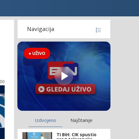
Navigacija
● UŽIVO
:00
Izdvojeno
Najčitanije
TI BiH: CIK spustio