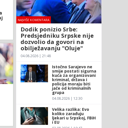
a
aj
NAJVIŠE KOMENTARA
Dodik ponizio Srbe:
Predsjedniku Srpske nije
dozvolio da govori na
obilježavanju "Oluje"
04.08.2026 | 21:48
Istočno Sarajevo ne
smije postati sigurna
kuća za organizovani
kriminal, država i
policija moraju biti
jače od kriminalnih
grupa
04.08.2026 | 12:30
Velika razlika: Evo
koliko zarađuju
ljekari u Srpskoj, FBiH
i EU