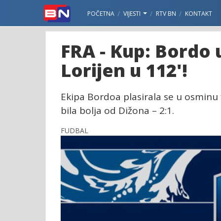
POČETNA
VIJESTI
RTV BN
KONTAKT
FRA - Kup: Bordo 
Lorijen u 112'!
Ekipa Bordoa plasirala se u osminu
bila bolja od Dižona – 2:1.
FUDBAL