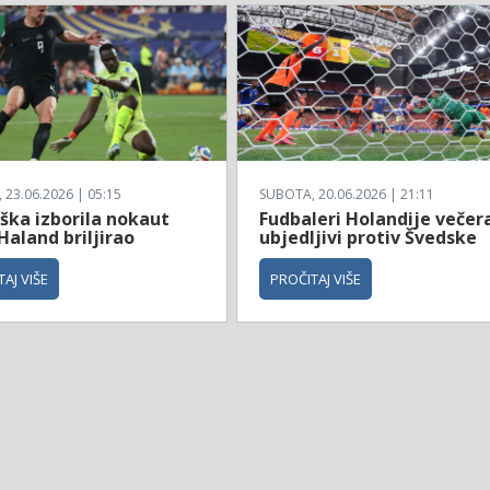
23.06.2026 | 05:15
SUBOTA, 20.06.2026 | 21:11
ška izborila nokaut
Fudbaleri Holandije večer
Haland briljirao
ubjedljivi protiv Švedske
AJ VIŠE
PROČITAJ VIŠE