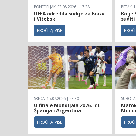
PONEDELJAK, 03.08.2026 | 17:38
PETAK, 1
UEFA odredila sudije za Borac
Ko je 
i Vitebsk
suditi
PROČITAJ VIŠE
PROČIT
SREDA, 15.07.2026 | 23:30
SUBOTA, 
U finale Mundijala 2026. idu
Maroko
Španija i Argentina
Mundi
PROČITAJ VIŠE
PROČIT