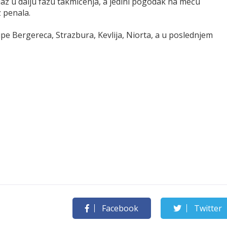
z u dalju fazu takmičenja, a jedini pogodak na meču
z penala.
ipe Bergereca, Strazbura, Kevlija, Niorta, a u poslednjem
Facebook
Twitter