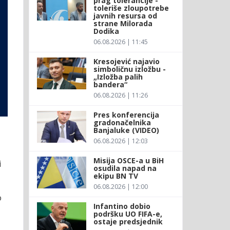
prag tolerancije -
toleriše zloupotrebe
javnih resursa od
strane Milorada
Dodika
06.08.2026 | 11:45
Kresojević najavio
simboličnu izložbu -
„Izložba palih
bandera“
06.08.2026 | 11:26
Pres konferencija
gradonačelnika
Banjaluke (VIDEO)
06.08.2026 | 12:03
Misija OSCE-a u BiH
i
osudila napad na
ekipu BN TV
06.08.2026 | 12:00
o
Infantino dobio
podršku UO FIFA-e,
ostaje predsjednik