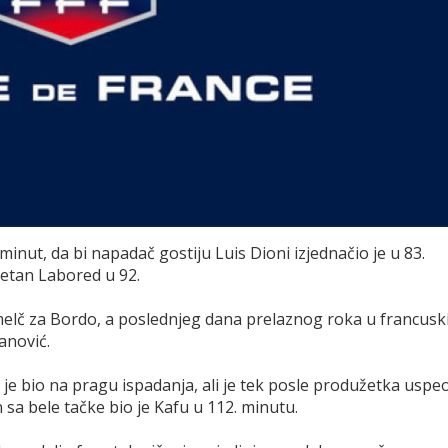
minut, da bi napadač gostiju Luis Dioni izjednačio je u 83.
jetan Labored u 92.
 melč za Bordo, a poslednjeg dana prelaznog roka u francusk
vanović.
i je bio na pragu ispadanja, ali je tek posle produžetka uspe
 sa bele tačke bio je Kafu u 112. minutu.