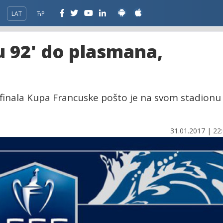
LAT
ЋР
u 92' do plasmana,
 finala Kupa Francuske pošto je na svom stadionu
31.01.2017 | 22