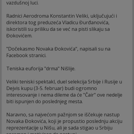
vazdušnoj luci.
Radnici Aerodroma Konstantin Veliki, uključujući i
direktora tog preduzeća Vladicu Đurđanovića,
iskoristili su priliku da se već na pisti slikaju sa
Đokovićem.
"Dočekasmo Novaka Đokovića", napisali su na
Facebook stranici.
Teniska euforija "drma" Nišlije.
Veliki teniski spektakl, duel selekcija Srbije i Rusije u
Dejvis kupu (3-5. februar) budi ogromno
interesovanje i nema dileme da će "Čair" ove nedelje
biti ispunjen do poslednjeg mesta.
Naravno, sa najvećom pažnjom se iščekuje nastup
Novaka Đokovića, koji je propustio poslednju akciju
reprezentacije u Nišu, ali je sada stigao u Srbiju