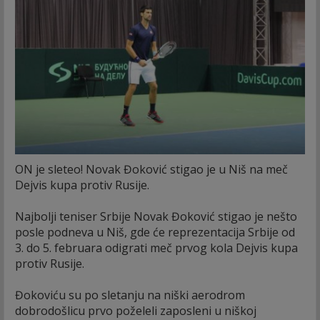
ON je sleteo! Novak Đoković stigao je u Niš na meč
Dejvis kupa protiv Rusije.
Najbolji teniser Srbije Novak Đoković stigao je nešto
posle podneva u Niš, gde će reprezentacija Srbije od
3. do 5. februara odigrati meč prvog kola Dejvis kupa
protiv Rusije.
Đokoviću su po sletanju na niški aerodrom
dobrodošlicu prvo poželeli zaposleni u niškoj