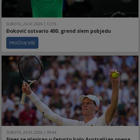
SUBOTA, 24.01.2026 | 12:15
Đoković ostvario 400. grend slem pobjedu
PROČITAJ VIŠE
SUBOTA, 24.01.2026 | 09:44
Siner se plasirao u četvrto kolo Australijan opena