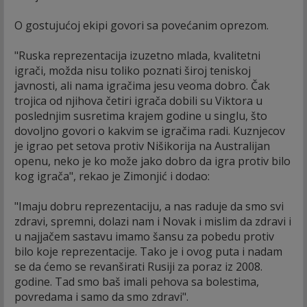
O gostujućoj ekipi govori sa povećanim oprezom.
"Ruska reprezentacija izuzetno mlada, kvalitetni
igrači, možda nisu toliko poznati široj teniskoj
javnosti, ali nama igračima jesu veoma dobro. Čak
trojica od njihova četiri igrača dobili su Viktora u
poslednjim susretima krajem godine u singlu, što
dovoljno govori o kakvim se igračima radi. Kuznjecov
je igrao pet setova protiv Nišikorija na Australijan
openu, neko je ko može jako dobro da igra protiv bilo
kog igrača", rekao je Zimonjić i dodao:
"Imaju dobru reprezentaciju, a nas raduje da smo svi
zdravi, spremni, dolazi nam i Novak i mislim da zdravi i
u najjačem sastavu imamo šansu za pobedu protiv
bilo koje reprezentacije. Tako je i ovog puta i nadam
se da ćemo se revanširati Rusiji za poraz iz 2008.
godine. Tad smo baš imali pehova sa bolestima,
povredama i samo da smo zdravi".