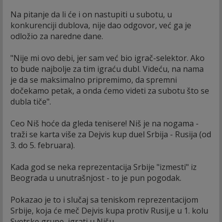
Na pitanje da li će i on nastupiti u subotu, u
konkurenciji dublova, nije dao odgovor, već ga je
odložio za naredne dane.
"Nije mi ovo debi, jer sam već bio igrač-selektor. Ako
to bude najbolje za tim igraću dubl. Videću, na nama
je da se maksimalno pripremimo, da spremni
dočekamo petak, a onda ćemo videti za subotu što se
dubla tiče".
Ceo Niš hoće da gleda tenisere! Niš je na nogama -
traži se karta više za Dejvis kup duel Srbija - Rusija (od
3. do 5. februara).
Kada god se neka reprezentacija Srbije "izmesti" iz
Beograda u unutrašnjost - to je pun pogodak.
Pokazao je to i slučaj sa teniskom reprezentacijom
Srbije, koja će meč Dejvis kupa protiv Rusij,e u 1. kolu
Svetske grupe, igrati u Nišu.