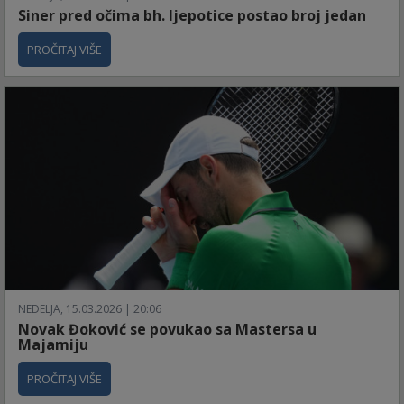
Siner pred očima bh. ljepotice postao broj jedan
PROČITAJ VIŠE
NEDELJA, 15.03.2026 | 20:06
Novak Đoković se povukao sa Mastersa u
Majamiju
PROČITAJ VIŠE