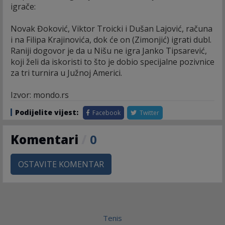
igrače:
Novak Đoković, Viktor Troicki i Dušan Lajović, računa
i na Filipa Krajinovića, dok će on (Zimonjić) igrati dubl.
Raniji dogovor je da u Nišu ne igra Janko Tipsarević,
koji želi da iskoristi to što je dobio specijalne pozivnice
za tri turnira u Južnoj Americi.
Izvor: mondo.rs
Podijelite vijest:
Facebook
Twitter
Komentari
/
0
OSTAVITE KOMENTAR
Tenis