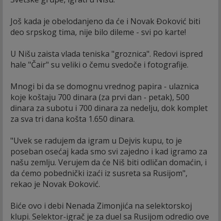
Još kada je obelodanjeno da će i Novak Đoković biti
deo srpskog tima, nije bilo dileme - svi po karte!
U Nišu zaista vlada teniska "groznica". Redovi ispred
hale "Čair" su veliki o čemu svedoče i fotografije.
Mnogi bi da se domognu vrednog papira - ulaznica
koje koštaju 700 dinara (za prvi dan - petak), 500
dinara za subotu i 700 dinara za nedelju, dok komplet
za sva tri dana košta 1.650 dinara.
"Uvek se radujem da igram u Dejvis kupu, to je
poseban osećaj kada smo svi zajedno i kad igramo za
našu zemlju. Verujem da će Niš biti odličan domaćin, i
da ćemo pobednički izaći iz susreta sa Rusijom",
rekao je Novak Đoković.
Biće ovo i debi Nenada Zimonjića na selektorskoj
klupi. Selektor-igrač je za duel sa Rusijom odredio ove