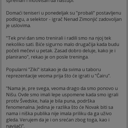
spreman i motivisan da nastupi.
Domaći teniseri u ponedeljak su "probali" postavljenu
podlogu, a selektor - igrač Nenad Zimonjić zadovoljan
je uslovima.
"Tek prvi dan smo trenirali i radili smo na njoj tek
nekoliko sati. Biće sigurno malo drugačija kada budu
počeli mečevi u petak. Zasad dobro deluje, kako je i
planirano", rekao je on posle treninga.
Popularni "Ziki" istakao je da svima u taboru
reprezentacije veoma prija što će igrati u "Čairu".
"Nama je, pre svega, veoma drago da smo ponovo u
Nišu. Ovde smo imali lepe uspomene kada smo igrali
protiv Švedske, hala je bila puna, podrška
fenomenalna. Jedina je razlika što će Novak biti sa
nama i niška publika nije imala priliku da ga uživo
gleda. Verujem da je i on srećan zbog toga, kao i
navijači".