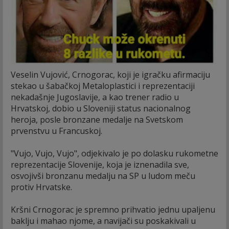
Veselin Vujović, Crnogorac, koji je igračku afirmaciju
stekao u šabačkoj Metaloplastici i reprezentaciji
nekadašnje Jugoslavije, a kao trener radio u
Hrvatskoj, dobio u Sloveniji status nacionalnog
heroja, posle bronzane medalje na Svetskom
prvenstvu u Francuskoj.
"Vujo, Vujo, Vujo", odjekivalo je po dolasku rukometne
reprezentacije Slovenije, koja je iznenadila sve,
osvojivši bronzanu medalju na SP u ludom meču
protiv Hrvatske.
Kršni Crnogorac je spremno prihvatio jednu upaljenu
baklju i mahao njome, a navijači su poskakivali u