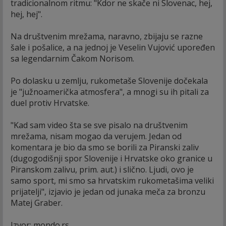
tradicionalnom ritmu: "Kdor ne skače ni Slovenac, hej,
hej, hej".
Na društvenim mrežama, naravno, zbijaju se razne
šale i pošalice, a na jednoj je Veselin Vujović upoređen
sa legendarnim Čakom Norisom.
Po dolasku u zemlju, rukometaše Slovenije dočekala
je "južnoamerička atmosfera", a mnogi su ih pitali za
duel protiv Hrvatske.
"Kad sam video šta se sve pisalo na društvenim
mrežama, nisam mogao da verujem. Jedan od
komentara je bio da smo se borili za Piranski zaliv
(dugogodišnji spor Slovenije i Hrvatske oko granice u
Piranskom zalivu, prim. aut.) i slično. Ljudi, ovo je
samo sport, mi smo sa hrvatskim rukometašima veliki
prijatelji", izjavio je jedan od junaka meča za bronzu
Matej Graber.
Izvor: mondo.rs