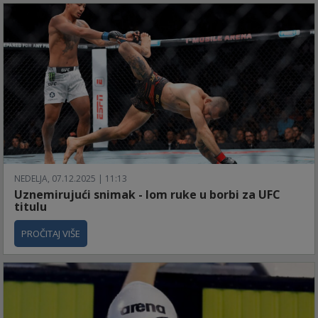
NEDELJA, 07.12.2025 | 11:13
Uznemirujući snimak - lom ruke u borbi za UFC
titulu
PROČITAJ VIŠE