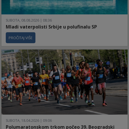
SUBOTA, 08.08.2026 | 08:36
Mladi vaterpolisti Srbije u polufinalu SP
PROČITAJ VIŠE
SUBOTA, 18.04.2026 | 09:06
Polumaratonskom trkom počeo 39. Beogradski