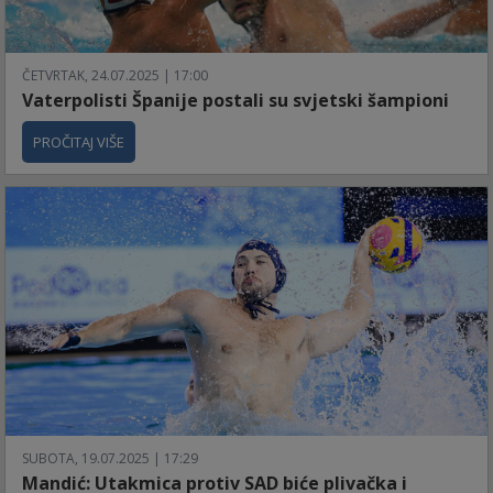
ČETVRTAK, 24.07.2025 | 17:00
Vaterpolisti Španije postali su svjetski šampioni
PROČITAJ VIŠE
SUBOTA, 19.07.2025 | 17:29
Mandić: Utakmica protiv SAD biće plivačka i