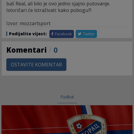
baš Real, ali bilo je ovo jedno sjajno putovanje.
Istoričari će istraživati: kako pobogu?!
Izvor: mozzartsport
Podijelite vijest:
Facebook
Twitter
Komentari
/
0
OSTAVITE KOMENTAR
Fudbal