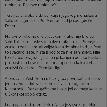
utakmice. Realove utakmice?!
"Kraljica bi trebalo da odlikuje njegovog menadžera",
šalio se legendarni Pol Merson kad je čuo gde će
Fober.
Naravno, nikome u Kraljevskom klubu nije bilo do
šale. Fober se posle samo dve utakmice na Pirinejima
vratio u Vest Hem, ali valjda kada dotakneš vrh, a Real
to svakako jeste, ništa ispod toga nije zanimljivo. Nije
to više bio onaj isti igrač, pa je karijera polako klizila u
propast, mada se od Londona oprostio kako treba -
vrativši Čekićare u Premijer ligu.
A onda... Iz Vest Hema u Elazig, pa povratak u Bordo,
jedna veoma dobra sezone u Francuskoj, zatim
Kilmarnok... Bez angažmana bio je još od maja kada je
u Škotskoj dobio otkaz.
I danas - finski Inter Turku! Neka je sa srećom. Nije