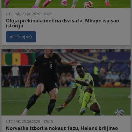
UTORAK, 23.06.2026 | 05:21
Oluja prekinula meč na dva sata, Mbape ispisao
istoriju
PROČITAJ VIŠE
UTORAK, 23.06.2026 | 05:15
Norveška izborila nokaut fazu, Haland briljirao