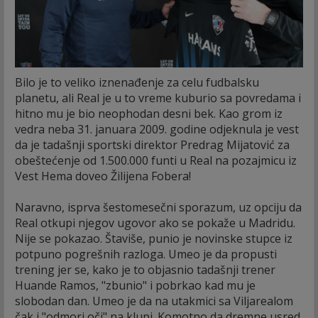
Bilo je to veliko iznenađenje za celu fudbalsku
planetu, ali Real je u to vreme kuburio sa povredama i
hitno mu je bio neophodan desni bek. Kao grom iz
vedra neba 31. januara 2009. godine odjeknula je vest
da je tadašnji sportski direktor Predrag Mijatović za
obeštećenje od 1.500.000 funti u Real na pozajmicu iz
Vest Hema doveo Žilijena Fobera!
Naravno, isprva šestomesečni sporazum, uz opciju da
Real otkupi njegov ugovor ako se pokaže u Madridu.
Nije se pokazao. Štaviše, punio je novinske stupce iz
potpuno pogrešnih razloga. Umeo je da propusti
trening jer se, kako je to objasnio tadašnji trener
Huande Ramos, "zbunio" i pobrkao kad mu je
slobodan dan. Umeo je da na utakmici sa Viljarealom
čak i "odmori oči" na klupi. Komotno da dremne usred