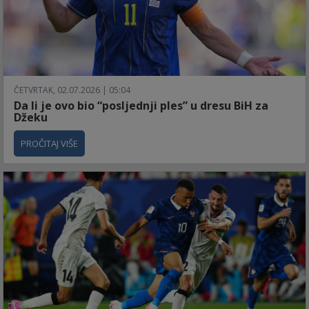
ČETVRTAK, 02.07.2026 | 05:04
Da li je ovo bio “posljednji ples” u dresu BiH za
Džeku
PROČITAJ VIŠE