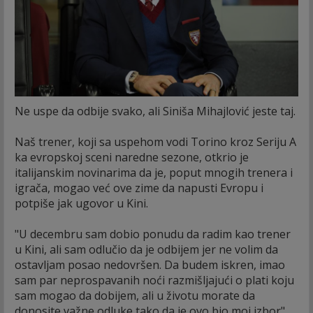
Ne uspe da odbije svako, ali Siniša Mihajlović jeste taj.
Naš trener, koji sa uspehom vodi Torino kroz Seriju A
ka evropskoj sceni naredne sezone, otkrio je
italijanskim novinarima da je, poput mnogih trenera i
igrača, mogao već ove zime da napusti Evropu i
potpiše jak ugovor u Kini.
"U decembru sam dobio ponudu da radim kao trener
u Kini, ali sam odlučio da je odbijem jer ne volim da
ostavljam posao nedovršen. Da budem iskren, imao
sam par neprospavanih noći razmišljajući o plati koju
sam mogao da dobijem, ali u životu morate da
donosite važne odluke tako da je ovo bio moj izbor",