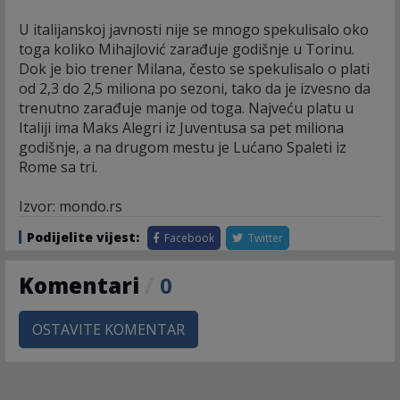
U italijanskoj javnosti nije se mnogo spekulisalo oko
toga koliko Mihajlović zarađuje godišnje u Torinu.
Dok je bio trener Milana, često se spekulisalo o plati
od 2,3 do 2,5 miliona po sezoni, tako da je izvesno da
trenutno zarađuje manje od toga. Najveću platu u
Italiji ima Maks Alegri iz Juventusa sa pet miliona
godišnje, a na drugom mestu je Lućano Spaleti iz
Rome sa tri.
Izvor: mondo.rs
Podijelite vijest:
Facebook
Twitter
Komentari
/
0
OSTAVITE KOMENTAR