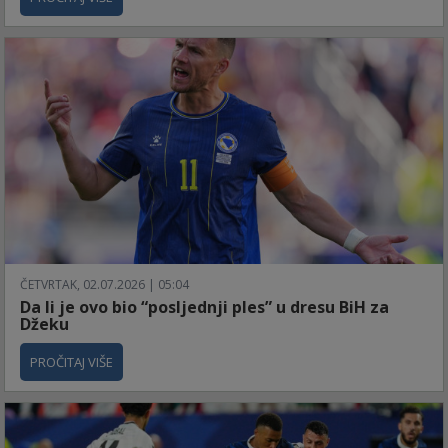
ČETVRTAK, 02.07.2026 | 05:04
Da li je ovo bio “posljednji ples” u dresu BiH za
Džeku
PROČITAJ VIŠE