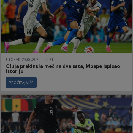
UTORAK, 23.06.2026 | 05:21
Oluja prekinula meč na dva sata, Mbape ispisao
istoriju
PROČITAJ VIŠE