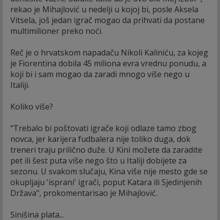
rekao je Mihajlović u nedelji u kojoj bi, posle Aksela
Vitsela, još jedan igrač mogao da prihvati da postane
multimilioner preko noći.
Reč je o hrvatskom napadaču Nikoli Kaliniću, za kojeg
je Fiorentina dobila 45 miliona evra vrednu ponudu, a
koji bi i sam mogao da zaradi mnogo više nego u
Italiji.
Koliko više?
"Trebalo bi poštovati igrače koji odlaze tamo zbog
novca, jer karijera fudbalera nije toliko duga, dok
treneri traju prilično duže. U Kini možete da zaradite
pet ili šest puta više nego što u Italiji dobijete za
sezonu. U svakom slučaju, Kina više nije mesto gde se
okupljaju 'isprani' igrači, poput Katara ili Sjedinjenih
Država", prokomentarisao je Mihajlović.
Sinišina plata...