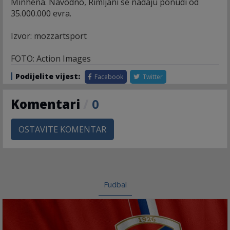
Minhena. Navodno, Rimljani se nadaju ponudi od
35.000.000 evra.
Izvor: mozzartsport
FOTO: Action Images
Podijelite vijest:
Facebook
Twitter
Komentari
/
0
OSTAVITE KOMENTAR
Fudbal