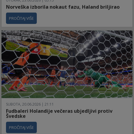
UTORAK, 23.06.2026 | 05:15
Norveška izborila nokaut fazu, Haland briljirao
PROČITAJ VIŠE
SUBOTA, 20.06.2026 | 21:11
Fudbaleri Holandije večeras ubjedljivi protiv
Švedske
PROČITAJ VIŠE