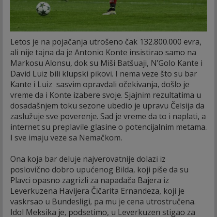
Letos je na pojačanja utrošeno čak 132.800.000 evra,
ali nije tajna da je Antonio Konte insistirao samo na
Markosu Alonsu, dok su Miši Batšuaji, N’Golo Kante i
David Luiz bili klupski pikovi. I nema veze što su bar
Kante i Luiz sasvim opravdali očekivanja, došlo je
vreme da i Konte izabere svoje. Sjajnim rezultatima u
dosadašnjem toku sezone ubedio je upravu Čelsija da
zaslužuje sve poverenje. Sad je vreme da to i naplati, a
internet su preplavile glasine o potencijalnim metama.
I sve imaju veze sa Nemačkom.
Ona koja bar deluje najverovatnije dolazi iz
poslovično dobro upućenog Bilda, koji piše da su
Plavci opasno zagrizli za napadača Bajera iz
Leverkuzena Havijera Čičarita Ernandeza, koji je
vaskrsao u Bundesligi, pa mu je cena utrostručena.
Idol Meksika je, podsetimo, u Leverkuzen stigao za