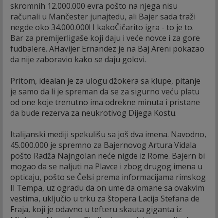
skromnih 12.000.000 evra pošto na njega nisu
računali u Mančester junajtedu, ali Bajer sada traži
negde oko 34.000.000! I kakoČičarito igra - to je to.
Bar za premijerligaše koji daju i veće novce i za gore
fudbalere. AHavijer Ernandez je na Baj Areni pokazao
da nije zaboravio kako se daju golovi.
Pritom, idealan je za ulogu džokera sa klupe, pitanje
je samo da li je spreman da se za sigurno veću platu
od one koje trenutno ima odrekne minuta i pristane
da bude rezerva za neukrotivog Dijega Kostu.
Italijanski mediji spekulišu sa još dva imena. Navodno,
45.000.000 je spremno za Bajernovog Artura Vidala
pošto Radža Najngolan neće nigde iz Rome. Bajern bi
mogao da se naljuti na Plavce i zbog drugog imena u
opticaju, pošto se Čelsi prema informacijama rimskog
Il Tempa, uz ogradu da on ume da omane sa ovakvim
vestima, uključio u trku za štopera Lacija Stefana de
Fraja, koji je odavno u tefteru skauta giganta iz