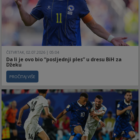
ČETVRTAK, 02.07.2026 | 05:04
Da li je ovo bio “posljednji ples” u dresu BiH za
Džeku
PROČITAJ VIŠE