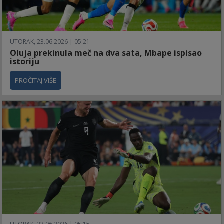
UTORAK, 23.06.2026 | 05:21
Oluja prekinula meč na dva sata, Mbape ispisao
istoriju
PROČITAJ VIŠE