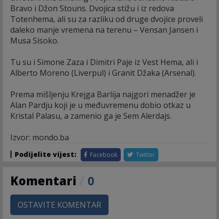
Bravo i Džon Stouns. Dvojica stižu i iz redova
Totenhema, ali su za razliku od druge dvojice proveli
daleko manje vremena na terenu – Vensan Jansen i
Musa Sisoko.
Tu su i Simone Zaza i Dimitri Paje iz Vest Hema, ali i
Alberto Moreno (Liverpul) i Granit Džaka (Arsenal).
Prema mišljenju Krejga Barlija najgori menadžer je
Alan Pardju koji je u međuvremenu dobio otkaz u
Kristal Palasu, a zamenio ga je Sem Alerdajs.
Izvor: mondo.ba
Podijelite vijest:
Facebook
Twitter
Komentari
/
0
OSTAVITE KOMENTAR