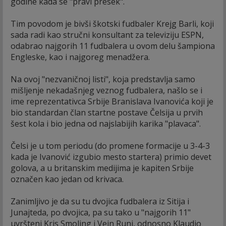
godine kada se "pravi presek".
Tim povodom je bivši škotski fudbaler Krejg Barli, koji
sada radi kao stručni konsultant za televiziju ESPN,
odabrao najgorih 11 fudbalera u ovom delu šampiona
Engleske, kao i najgoreg menadžera.
Na ovoj "nezvaničnoj listi", koja predstavlja samo
mišljenje nekadašnjeg veznog fudbalera, našlo se i
ime reprezentativca Srbije Branislava Ivanovića koji je
bio standardan član startne postave Čelsija u prvih
šest kola i bio jedna od najslabijih karika "plavaca".
Čelsi je u tom periodu (do promene formacije u 3-4-3
kada je Ivanović izgubio mesto startera) primio devet
golova, a u britanskim medijima je kapiten Srbije
označen kao jedan od krivaca.
Zanimljivo je da su tu dvojica fudbalera iz Sitija i
Junajteda, po dvojica, pa su tako u "najgorih 11"
uvršteni Kris Smoling i Vejn Runi, odnosno Klaudio