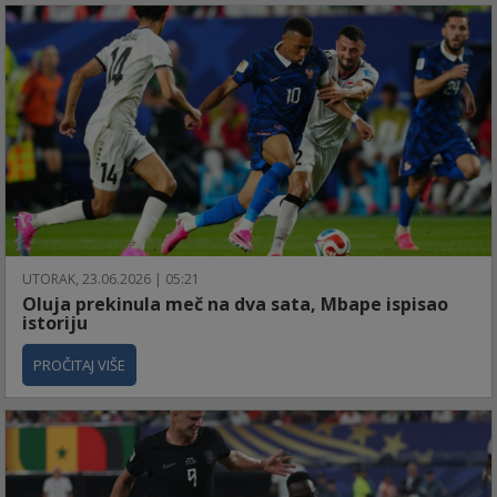
UTORAK, 23.06.2026 | 05:21
Oluja prekinula meč na dva sata, Mbape ispisao
istoriju
PROČITAJ VIŠE