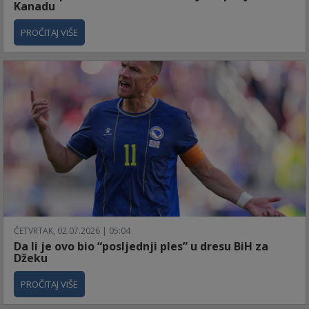
Kanadu
PROČITAJ VIŠE
ČETVRTAK, 02.07.2026 | 05:04
Da li je ovo bio “posljednji ples” u dresu BiH za
Džeku
PROČITAJ VIŠE