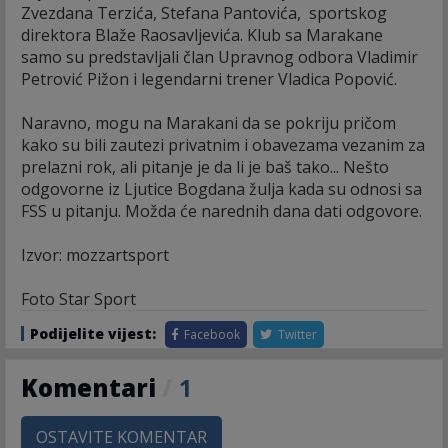
Zvezdana Terzića, Stefana Pantovića, sportskog
direktora Blaže Raosavljevića. Klub sa Marakane
samo su predstavljali član Upravnog odbora Vladimir
Petrović Pižon i legendarni trener Vladica Popović.
Naravno, mogu na Marakani da se pokriju pričom
kako su bili zautezi privatnim i obavezama vezanim za
prelazni rok, ali pitanje je da li je baš tako... Nešto
odgovorne iz Ljutice Bogdana žulja kada su odnosi sa
FSS u pitanju. Možda će narednih dana dati odgovore.
Izvor: mozzartsport
Foto Star Sport
Podijelite vijest:
Facebook
Twitter
Komentari
/
1
OSTAVITE KOMENTAR