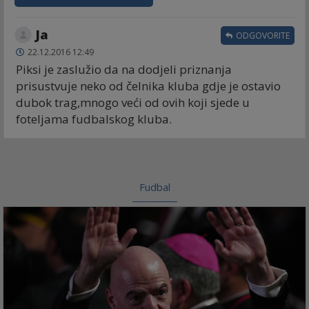
Ja
ODGOVORITE
22.12.2016 12:49
Piksi je zaslužio da na dodjeli priznanja
prisustvuje neko od čelnika kluba gdje je ostavio
dubok trag,mnogo veći od ovih koji sjede u
foteljama fudbalskog kluba.
Fudbal