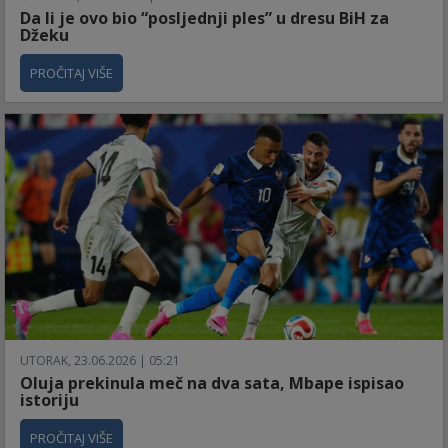
Da li je ovo bio “posljednji ples” u dresu BiH za
Džeku
PROČITAJ VIŠE
UTORAK, 23.06.2026 | 05:21
Oluja prekinula meč na dva sata, Mbape ispisao
istoriju
PROČITAJ VIŠE