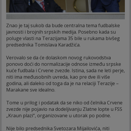
Znao je taj sukob da bude centralna tema fudbalske
javnosti i brojnih srpskih medija. Posebno kada su
poluge vlasti na Terazijama 35 bile u rukama bivšeg
predsednika Tomislava Karadžića.
Verovalo se da će dolaskom novog rukovodstva
ponovo doći do normalizacije odnose između srpske
kuće fudbala i Crvene zvezde. Istina, sada ne leti perje,
niti ima međusobnih uvreda, kao pre dve ili više
godina, ali daleko od toga da je na relaciji Terazije –
Marakane sve idealno.
Tome u prilog i podatak da se niko od čelnika Crvene
zvezde nije pojavio na dodeljivanju Zlatne lopte u FSS
„Kraun plazi“, organizovane u utorak po podne.
Nije bilo predsednika Svetozara Mijailovića, niti