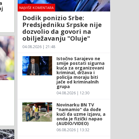
a
aj
NAJVIŠE KOMENTARA
Dodik ponizio Srbe:
Predsjedniku Srpske nije
dozvolio da govori na
obilježavanju "Oluje"
04.08.2026 | 21:48
Istočno Sarajevo ne
smije postati sigurna
kuća za organizovani
kriminal, država i
policija moraju biti
jače od kriminalnih
grupa
04.08.2026 | 12:30
Novinarku BN TV
"namamio" da dođe
kući da uzme izjavu, a
onda je fizički napao
(AUDIO/VIDEO)
06.08.2026 | 13:32