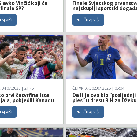
Slavko Vinčić koji će
Finale Svjetskog prvenstv
 finale SP?
najskuplji sportski događ
AJ VIŠE
PROČITAJ VIŠE
04.07.2026 | 21:45
ČETVRTAK, 02.07.2026 | 05:04
 prvi četvrfinalista
Da li je ovo bio “posljednji
jala, pobjedili Kanadu
ples” u dresu BiH za Džeku
AJ VIŠE
PROČITAJ VIŠE