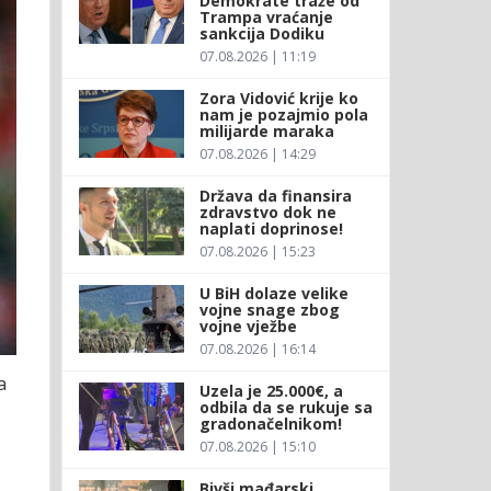
Demokrate traže od
Trampa vraćanje
sankcija Dodiku
07.08.2026 | 11:19
Zora Vidović krije ko
nam je pozajmio pola
milijarde maraka
07.08.2026 | 14:29
Država da finansira
zdravstvo dok ne
naplati doprinose!
07.08.2026 | 15:23
U BiH dolaze velike
vojne snage zbog
vojne vježbe
07.08.2026 | 16:14
a
Uzela je 25.000€, a
odbila da se rukuje sa
gradonačelnikom!
07.08.2026 | 15:10
Bivši mađarski