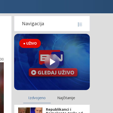
Navigacija
● UŽIVO
:30
Izdvojeno
Najčitanije
Republikanci i