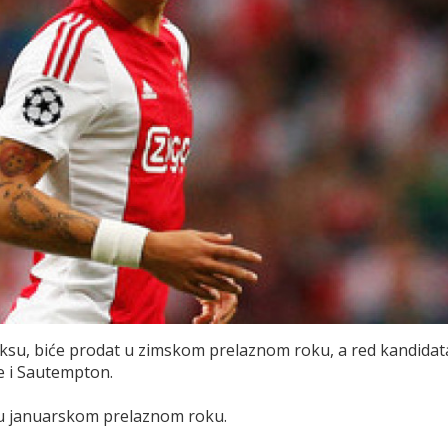
ksu, biće prodat u zimskom prelaznom roku, a red kandidat
se i Sautempton.
ra u januarskom prelaznom roku.