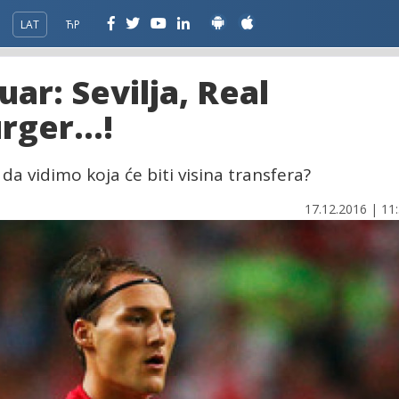
LAT
ЋР
uar: Sevilja, Real
ger...!
da vidimo koja će biti visina transfera?
17.12.2016 | 11