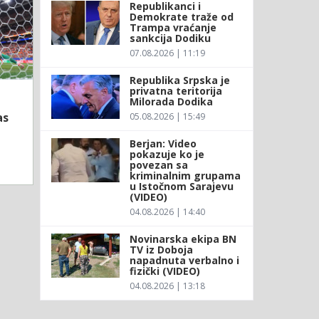
Republikanci i
Demokrate traže od
Trampa vraćanje
sankcija Dodiku
07.08.2026 | 11:19
Republika Srpska je
privatna teritorija
Milorada Dodika
as
05.08.2026 | 15:49
Berjan: Video
pokazuje ko je
povezan sa
kriminalnim grupama
u Istočnom Sarajevu
(VIDEO)
04.08.2026 | 14:40
Novinarska ekipa BN
TV iz Doboja
napadnuta verbalno i
fizički (VIDEO)
04.08.2026 | 13:18