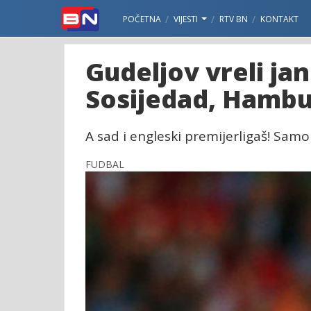
POČETNA
VIJESTI
RTV BN
KONTAKT
Gudeljov vreli jan
Sosijedad, Hambur
A sad i engleski premijerligaš! Samo 
FUDBAL