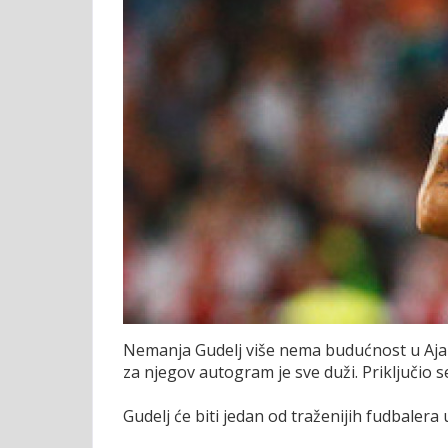
Nemanja Gudelj više nema budućnost u Aja
za njegov autogram je sve duži. Priključio 
Gudelj će biti jedan od traženijih fudbale