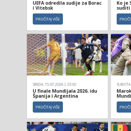
UEFA odredila sudije za Borac
Ko je 
i Vitebsk
suditi
PROČITAJ VIŠE
PROČIT
SREDA, 15.07.2026 | 23:30
SUBOTA, 
U finale Mundijala 2026. idu
Maroko
Španija i Argentina
Mundi
PROČITAJ VIŠE
PROČIT