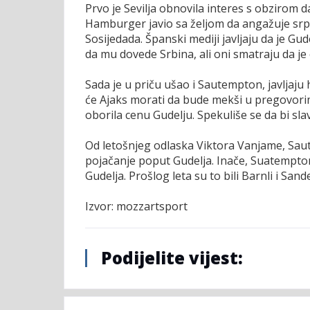
Prvo je Sevilja obnovila interes s obzirom d
Hamburger javio sa željom da angažuje srps
Sosijedada. Španski mediji javljaju da je Gud
da mu dovede Srbina, ali oni smatraju da je 
Sada je u priču ušao i Sautempton, javljaju 
će Ajaks morati da bude mekši u pregovorim
oborila cenu Gudelju. Spekuliše se da bi sla
Od letošnjeg odlaska Viktora Vanjame, Sau
pojačanje poput Gudelja. Inače, Suatempton 
Gudelja. Prošlog leta su to bili Barnli i San
Izvor: mozzartsport
Podijelite vijest: