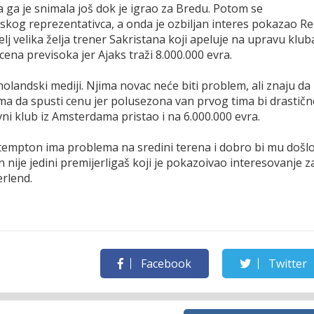
a ga je snimala još dok je igrao za Bredu. Potom se
kog reprezentativca, a onda je ozbiljan interes pokazao Re
elj velika želja trener Sakristana koji apeluje na upravu klub
cena previsoka jer Ajaks traži 8.000.000 evra.
holandski mediji. Njima novac neće biti problem, ali znaju da
a da spusti cenu jer polusezona van prvog tima bi drastič
vni klub iz Amsterdama pristao i na 6.000.000 evra.
tempton ima problema na sredini terena i dobro bi mu došl
nije jedini premijerligaš koji je pokazoivao interesovanje z
derlend.
Facebook
Twitter