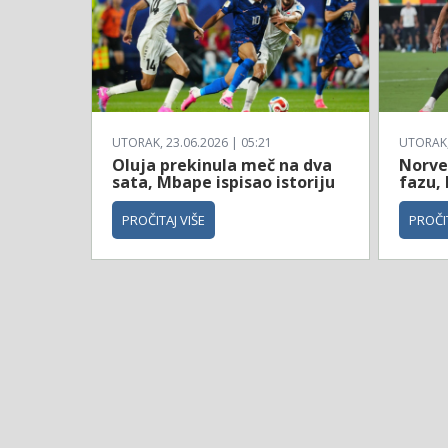
UTORAK, 23.06.2026 | 05:21
UTORAK, 
Oluja prekinula meč na dva
Norve
sata, Mbape ispisao istoriju
fazu, 
PROČITAJ VIŠE
PROČIT