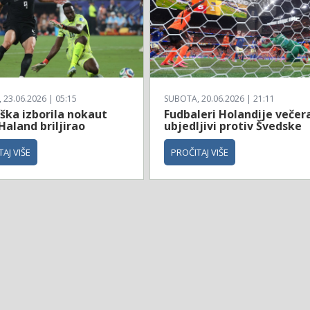
23.06.2026 | 05:15
SUBOTA, 20.06.2026 | 21:11
ška izborila nokaut
Fudbaleri Holandije večer
Haland briljirao
ubjedljivi protiv Švedske
AJ VIŠE
PROČITAJ VIŠE