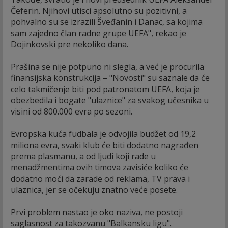
Čeferin. Njihovi utisci apsolutno su pozitivni, a
pohvalno su se izrazili Šveđanin i Danac, sa kojima
sam zajedno član radne grupe UEFA", rekao je
Dojinkovski pre nekoliko dana.
Prašina se nije potpuno ni slegla, a već je procurila
finansijska konstrukcija – "Novosti" su saznale da će
celo takmičenje biti pod patronatom UEFA, koja je
obezbedila i bogate "ulaznice" za svakog učesnika u
visini od 800.000 evra po sezoni.
Evropska kuća fudbala je odvojila budžet od 19,2
miliona evra, svaki klub će biti dodatno nagrađen
prema plasmanu, a od ljudi koji rade u
menadžmentima ovih timova zavisiće koliko će
dodatno moći da zarade od reklama, TV prava i
ulaznica, jer se očekuju znatno veće posete.
Prvi problem nastao je oko naziva, ne postoji
saglasnost za takozvanu "Balkansku ligu".