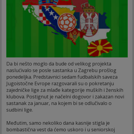
Da bi nešto moglo da bude od velikog projekta
naslućivalo se posle sastanka u Zagrebu prošlog
ponedeljka. Predstavnici sedam fudbalskih saveza
Jugoistočne Evrope razgovarali su o pokretanju
zajedničke lige za mlađe kategorije muških i ženskih
klubova. Postignut je načelni dogovor i zakazan novi
sastanak za januar, na kojem bi se odlučivalo o
sudbini lige.
Međutim, samo nekoliko dana kasnije stigla je
bombastična vest da ćemo uskoro i u seniorskoj