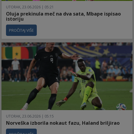
UTORAK, 23.06.2026 | 05:21
Oluja prekinula meč na dva sata, Mbape ispisao
istoriju
PROČITAJ VIŠE
UTORAK, 23.06.2026 | 05:15
Norveška izborila nokaut fazu, Haland briljirao