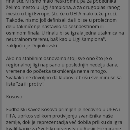
finaliste. Mi smo malo neskromni, pa za pobednika
želimo mesto u Ligi šampiona, a za drugoplasiranog
mesto u Ligi Evrope, što će u UEFA malo teže proći.
Takođe, nismo još definisali da li bi se u prolećnom
delu takmičenje nastavilo sa šesnaestinom ili
osminom finala. U finalu bi se igrala jedna utakmica na
neutralnom terenu, baš kao u Ligi šampiona",
zaključio je Dojinkovski.
Ako na stabilnim osnovama stoji sve ono što je o
regionalnoj ligi napisano u poslednjih nedelju dana,
vremena do početka takmičenja nema mnogo.
Svakako ne dovoljno da klubovi obrišu sve minuse sa
liste "za ili protiv".
Kosovo
Fudbalski savez Kosova primljen je nedavno u UEFA i
FIFA, uprkos velikom protivljenju zvaničnika naše
zemlje, dok je reprezentacija već dobila priliku da igra
kvalifikacije za Svetsko prvenstvo u Rusiji. Formiranje