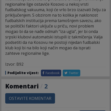
regionalne lige ostaviće Kosovo u nekoj vrsti
fudbalskog vakuuma, koji će vrlo brzo izazvati želju za
priključenjem. S obzirom na to kolika je naklonost
fudbalskih institucija prema tamošnjem savezu, ako
se politički faktori uključe u priču, novi problem
mogao bi da se nađe odmah "iza ugla", jer bi onda
srpski klubovi automatski istupili iz takmičenja. Valja
podsetiti da na Kosovu ne postoji nijedan fudbalski
klub koji bi na bilo koji način mogao da isprati
zahteve regionalne lige.
Izvor: B92
Podijelite vijest:
Facebook
Twitter
Komentari
/
2
OSTAVITE KOMENTAR