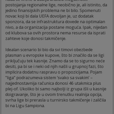
postojanja regionalne lige, neobično je, ali istinito, da
jedino finansijskih problema ne bi bilo. Spomenuti
novac koji bi dala UEFA dovoljan je, uz dodatak
sponzora, da se infrastruktura dovede na optimalan
nivo, a da organizacija postane moguća. Ipak, nijedan
od klubova sa ovih prostora nema resurse da isprati
zahteve koje donosi takmičenje.
Idealan scenario bi bio da svi timovi obezbede
plasman u evropske kupove, što bi značilo da se ligi
priključuju tek kasnije. Znamo da se to sigurno neće
desiti, pa bi se i neki od njih našli u grupnoj fazi, što
implicira dodatnu raspravu o propozicijama. Pojam
"liga" podrazumeva sistem ’svako sa svakim’ –
najjednostavnija računica donosi 46 utakmica plus
plej-of. Ukoliko bi samo najbolji iz grupa išli u kasnije
doigravanje, što je u ovom trenutku realnija opcija,
svrha lige bi prerasla u turnirsko takmičenje i zaličila
bi na Ligu šampiona.