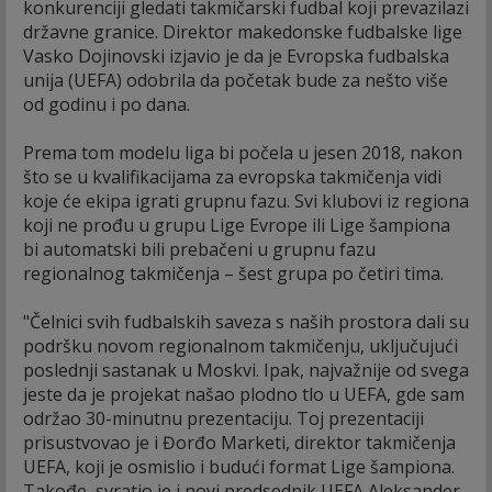
konkurenciji gledati takmičarski fudbal koji prevazilazi
državne granice. Direktor makedonske fudbalske lige
Vasko Dojinovski izjavio je da je Evropska fudbalska
unija (UEFA) odobrila da početak bude za nešto više
od godinu i po dana.
Prema tom modelu liga bi počela u jesen 2018, nakon
što se u kvalifikacijama za evropska takmičenja vidi
koje će ekipa igrati grupnu fazu. Svi klubovi iz regiona
koji ne prođu u grupu Lige Evrope ili Lige šampiona
bi automatski bili prebačeni u grupnu fazu
regionalnog takmičenja – šest grupa po četiri tima.
"Čelnici svih fudbalskih saveza s naših prostora dali su
podršku novom regionalnom takmičenju, uključujući
poslednji sastanak u Moskvi. Ipak, najvažnije od svega
jeste da je projekat našao plodno tlo u UEFA, gde sam
održao 30-minutnu prezentaciju. Toj prezentaciji
prisustvovao je i Đorđo Marketi, direktor takmičenja
UEFA, koji je osmislio i budući format Lige šampiona.
Takođe, svratio je i novi predsednik UEFA Aleksander