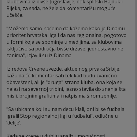
klubovima iz bivše Jugoslavije, dok splitski Hajduk i
Rijeka, za sada, ne žele da komentarišu moguće
učešće.
"Možemo samo načelno da kažemo kako je Dinamu
prioritet hrvatska liga i da nas regionalna, pogotovo
u formi koja se spominje u medijima, sa klubovima
isključivo sa područja bivše države, jednostavno ne
zanima", izjavili su iz Dinama.
Iz redova Crvene zvezde, aktuelnog prvaka Srbije,
kažu da će komentarisati tek kad budu zvanično
obavešteni, ali je "druga" strana kluba, ona koja se
nalazi na severnoj tribini, jasno stavila do znanja šta
misli, brojnim grafitima i natpisima širom zemlje.
"Sa ubicama koji su nam decu klali, oni bi se fudbala
igrali! Stop regionalnoj ligi u fudbalu!", odlučne u
’delije’.
Kada se krene u dublju analizu mogućnosti