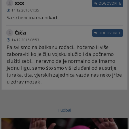
xxx
ODGOVORITE
14.12.2016 01:35
Sa srbencinama nikad
Čiča
ODGOVORITE
14.12.2016 06:53
Pa svi smo na balkanu rođaci.. hoćemo li više
zaboraviti ko je čiju vojsku služio i da počnemo
služiti sebi... naravno da je normalno da imamo
jednu ligu, samo što smo viš izluđeni od austrije,
turaka, tita, vjerskih zajednica vazda nas neko j*be
u zdrav mozak .
Fudbal