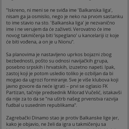
"Iskreno, ni meni se ne sviđa ime 'Balkanska liga',
nisam ga ja osmislio, nego je neko na prvom sastanku
to ime stavio na sto. 'Balkanska liga' je nezvanično
ime i ne verujem da će zaživeti. Verovatno će ime
novog takmičenja biti ‘ispeglano’ u kancelariji iz koje
će biti vođena, a on je u Nionu".
Sa planovima je nastavljeno uprkos bojazni zbog
bezbednosti, pošto su odnosi navijačkih grupa,
posebno srpskih i hrvatskih, izuzetno napeti. Ipak,
zastoj koji je potom usledio toliko je ozbiljan da bi
mogao da ugrozi formiranje. Sve je više klubova koji
javno govore da neće igrati – prvi se oglasio FK
Partizan, tačnije predsednik Milorad Vučelić, istakavši
da nije za to da se "na uštrb našeg prvenstva razvija
fudbal u susednim republikama".
Zagrebački Dinamo stao je protiv Balkanske lige jer,
kako je objavio, ne želi da igra u takmičenju sa