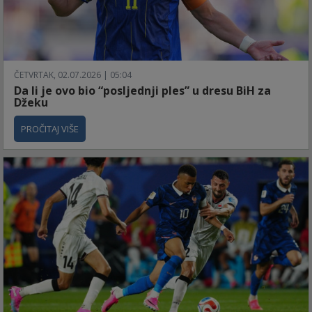
ČETVRTAK, 02.07.2026 | 05:04
Da li je ovo bio “posljednji ples” u dresu BiH za
Džeku
PROČITAJ VIŠE