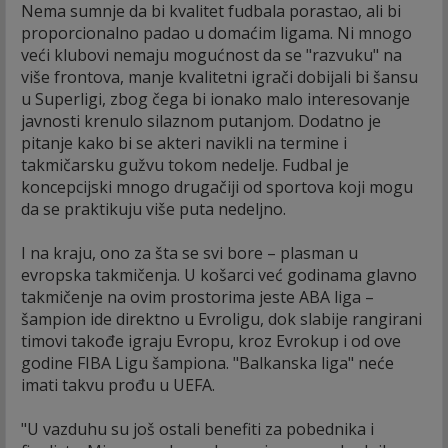
Nema sumnje da bi kvalitet fudbala porastao, ali bi
proporcionalno padao u domaćim ligama. Ni mnogo
veći klubovi nemaju mogućnost da se "razvuku" na
više frontova, manje kvalitetni igrači dobijali bi šansu
u Superligi, zbog čega bi ionako malo interesovanje
javnosti krenulo silaznom putanjom. Dodatno je
pitanje kako bi se akteri navikli na termine i
takmičarsku gužvu tokom nedelje. Fudbal je
koncepcijski mnogo drugačiji od sportova koji mogu
da se praktikuju više puta nedeljno.
I na kraju, ono za šta se svi bore – plasman u
evropska takmičenja. U košarci već godinama glavno
takmičenje na ovim prostorima jeste ABA liga –
šampion ide direktno u Evroligu, dok slabije rangirani
timovi takođe igraju Evropu, kroz Evrokup i od ove
godine FIBA Ligu šampiona. "Balkanska liga" neće
imati takvu prođu u UEFA.
"U vazduhu su još ostali benefiti za pobednika i