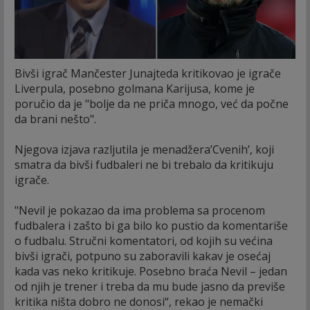
Bivši igrač Mančester Junajteda kritikovao je igrače
Liverpula, posebno golmana Karijusa, kome je
poručio da je "bolje da ne priča mnogo, već da počne
da brani nešto".
Njegova izjava razljutila je menadžera’Cvenih’, koji
smatra da bivši fudbaleri ne bi trebalo da kritikuju
igrače.
"Nevil je pokazao da ima problema sa procenom
fudbalera i zašto bi ga bilo ko pustio da komentariše
o fudbalu. Stručni komentatori, od kojih su većina
bivši igrači, potpuno su zaboravili kakav je osećaj
kada vas neko kritikuje. Posebno braća Nevil – jedan
od njih je trener i treba da mu bude jasno da previše
kritika ništa dobro ne donosi“, rekao je nemački