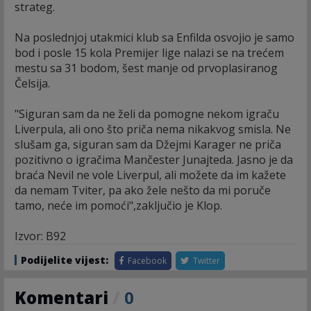
strateg.
Na poslednjoj utakmici klub sa Enfilda osvojio je samo
bod i posle 15 kola Premijer lige nalazi se na trećem
mestu sa 31 bodom, šest manje od prvoplasiranog
Čelsija.
"Siguran sam da ne želi da pomogne nekom igraču
Liverpula, ali ono što priča nema nikakvog smisla. Ne
slušam ga, siguran sam da Džejmi Karager ne priča
pozitivno o igračima Mančester Junajteda. Jasno je da
braća Nevil ne vole Liverpul, ali možete da im kažete
da nemam Tviter, pa ako žele nešto da mi poruče
tamo, neće im pomoći",zaključio je Klop.
Izvor: B92
Podijelite vijest:
Facebook
Twitter
Komentari
/
0