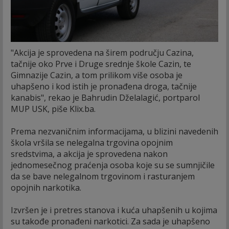
"Akcija je sprovedena na širem području Cazina,
tačnije oko Prve i Druge srednje škole Cazin, te
Gimnazije Cazin, a tom prilikom više osoba je
uhapšeno i kod istih je pronađena droga, tačnije
kanabis", rekao je Bahrudin Dželalagić, portparol
MUP USK, piše Klix.ba.
Prema nezvaničnim informacijama, u blizini navedenih
škola vršila se nelegalna trgovina opojnim
sredstvima, a akcija je sprovedena nakon
jednomesečnog praćenja osoba koje su se sumnjičile
da se bave nelegalnom trgovinom i rasturanjem
opojnih narkotika.
Izvršen je i pretres stanova i kuća uhapšenih u kojima
su takođe pronađeni narkotici. Za sada je uhapšeno