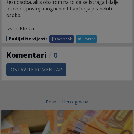
šest osoba, ali s obzirom na to da se istraga i dalje
provodi, postoji mogućnost hapšenja još nekih
osoba.
Izvor: Klix.ba
Podijelite vijest:
Facebook
Twitter
Komentari
/
0
OSTAVITE KOMENTAR
Bosna i Hercegovina