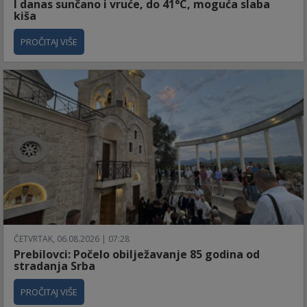
I danas sunčano i vruće, do 41°C, moguća slaba
kiša
PROČITAJ VIŠE
ČETVRTAK, 06.08.2026 | 07:28
Prebilovci: Počelo obilježavanje 85 godina od
stradanja Srba
PROČITAJ VIŠE