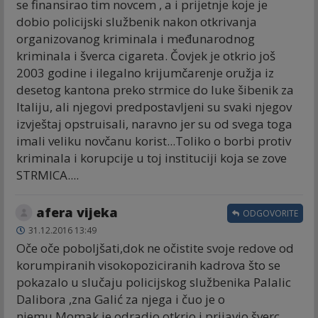
se finansirao tim novcem , a i prijetnje koje je
dobio policijski službenik nakon otkrivanja
organizovanog kriminala i međunarodnog
kriminala i šverca cigareta. Čovjek je otkrio još
2003 godine i ilegalno krijumčarenje oružja iz
desetog kantona preko strmice do luke šibenik za
Italiju, ali njegovi predpostavljeni su svaki njegov
izvještaj opstruisali, naravno jer su od svega toga
imali veliku novčanu korist...Toliko o borbi protiv
kriminala i korupcije u toj instituciji koja se zove
STRMICA....
afera vijeka
ODGOVORITE
31.12.2016 13:49
Oče oče poboljšati,dok ne očistite svoje redove od
korumpiranih visokopoziciranih kadrova što se
pokazalo u slučaju policijskog službenika Palalic
Dalibora ,zna Galić za njega i čuo je o
njemu.Momak je odradio otkrio i prijavio šverc