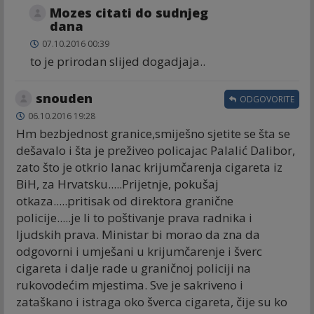
Mozes citati do sudnjeg
dana
07.10.2016 00:39
to je prirodan slijed dogadjaja..
snouden
ODGOVORITE
06.10.2016 19:28
Hm bezbjednost granice,smiješno sjetite se šta se
dešavalo i šta je preživeo policajac Palalić Dalibor,
zato što je otkrio lanac krijumčarenja cigareta iz
BiH, za Hrvatsku.....Prijetnje, pokušaj
otkaza.....pritisak od direktora granične
policije.....je li to poštivanje prava radnika i
ljudskih prava. Ministar bi morao da zna da
odgovorni i umješani u krijumčarenje i šverc
cigareta i dalje rade u graničnoj policiji na
rukovodećim mjestima. Sve je sakriveno i
zataškano i istraga oko šverca cigareta, čije su ko