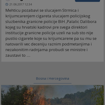
21.06.2017 12:34
Mehticu pozabavi se slucajem Strmica i
krijumcarenjem cigareta slucajem policijskog
sluzbenika granicne policije BiH ,Palalic Dalibora
kojeg su hrvatski kadrovi pre svega direktori
institucije granicne policije uzeli na sub sto nije
pustio cigarete koje su krijumcarene pa su mu se
natovarili vec deceniju raznim podmetanjima i
nezakonitim radnjama probudi se ministre i
zaustavi to ....
Bosna i Hercegovina