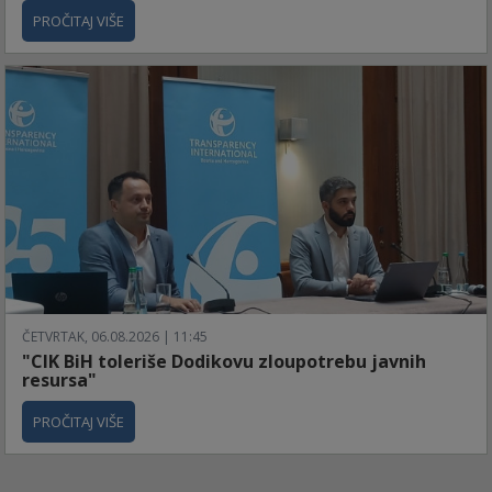
PROČITAJ VIŠE
ČETVRTAK, 06.08.2026 | 11:45
"CIK BiH toleriše Dodikovu zloupotrebu javnih
resursa"
PROČITAJ VIŠE