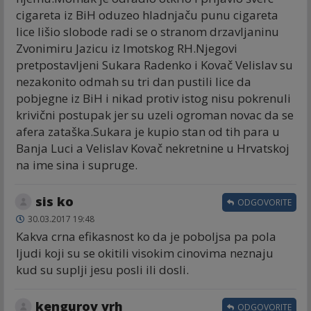
cigareta iz BiH oduzeo hladnjaču punu cigareta
lice lišio slobode radi se o stranom drzavljaninu
Zvonimiru Jazicu iz Imotskog RH.Njegovi
pretpostavljeni Sukara Radenko i Kovač Velislav su
nezakonito odmah su tri dan pustili lice da
pobjegne iz BiH i nikad protiv istog nisu pokrenuli
krivični postupak jer su uzeli ogroman novac da se
afera zataška.Sukara je kupio stan od tih para u
Banja Luci a Velislav Kovač nekretnine u Hrvatskoj
na ime sina i supruge.
sis ko
ODGOVORITE
30.03.2017 19:48
Kakva crna efikasnost ko da je poboljsa pa pola
ljudi koji su se okitili visokim cinovima neznaju
kud su suplji jesu posli ili dosli.
kengurov vrh
ODGOVORITE