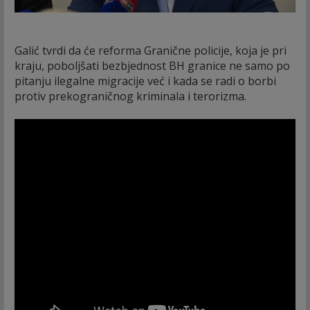
Galić tvrdi da će reforma Granične policije, koja je pri
kraju, poboljšati bezbjednost BH granice ne samo po
pitanju ilegalne migracije već i kada se radi o borbi
protiv prekograničnog kriminala i terorizma.