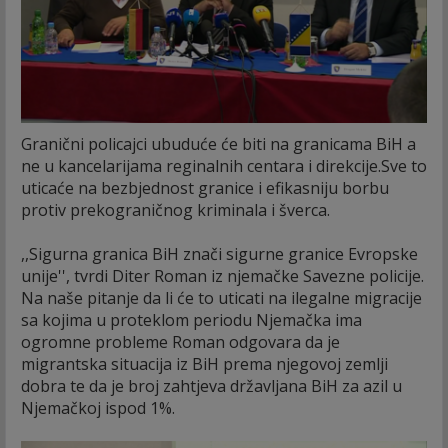
Granični policajci ubuduće će biti na granicama BiH a
ne u kancelarijama reginalnih centara i direkcije.Sve to
uticaće na bezbjednost granice i efikasniju borbu
protiv prekograničnog kriminala i šverca.
,,Sigurna granica BiH znači sigurne granice Evropske
unije'', tvrdi Diter Roman iz njemačke Savezne policije.
Na naše pitanje da li će to uticati na ilegalne migracije
sa kojima u proteklom periodu Njemačka ima
ogromne probleme Roman odgovara da je
migrantska situacija iz BiH prema njegovoj zemlji
dobra te da je broj zahtjeva državljana BiH za azil u
Njemačkoj ispod 1%.