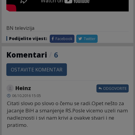
BN televizija
Podijelite vijest:
Facebook
Twitter
Komentari
/
6
OSTAVITE KOMENTAR
Heinz
ODGOVORITE
06.10.2016 15:05
Citati slovo po slovo o čemu se radi.Opet nešto za
jacanje BiH a smanjenje RS.Posle vicemo uzeli nam
nadleznosti i svi nam krivi a ovakve stvari i ne
pratimo.