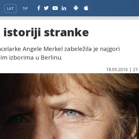
LAT
ЋР
 istoriji stranke
elarke Angele Merkel zabeležila je najgori
nim izborima u Berlinu.
18.09.2016 | 21