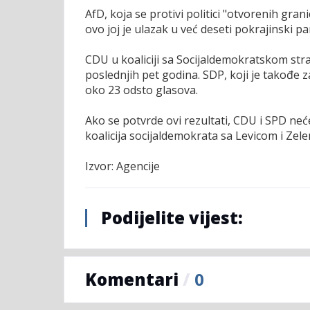
AfD, koja se protivi politici "otvorenih grani
ovo joj je ulazak u već deseti pokrajinski p
CDU u koaliciji sa Socijaldemokratskom stra
poslednjih pet godina. SDP, koji je takođe z
oko 23 odsto glasova.
Ako se potvrde ovi rezultati, CDU i SPD neć
koalicija socijaldemokrata sa Levicom i Zele
Izvor: Agencije
Podijelite vijest:
Komentari
/
0