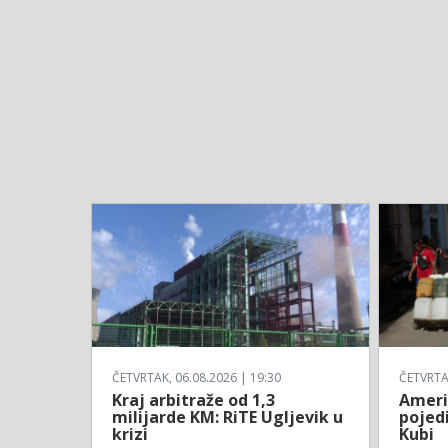
ČETVRTAK, 06.08.2026 | 19:30
ČETVRTAK
Kraj arbitraže od 1,3
Ameri
milijarde KM: RiTE Ugljevik u
pojed
krizi
Kubi