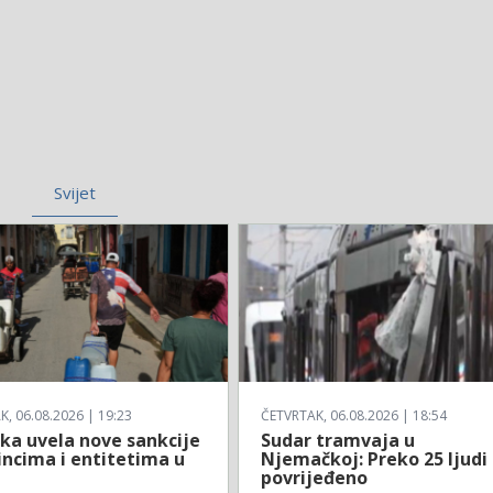
Svijet
, 06.08.2026 | 19:23
ČETVRTAK, 06.08.2026 | 18:54
ka uvela nove sankcije
Sudar tramvaja u
incima i entitetima u
Njemačkoj: Preko 25 ljudi
povrijeđeno