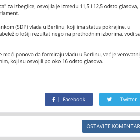
ca" za izbeglice, osvojila je između 11,5 i 12,5 odsto glasova, 
arlament.
nkom (SDP) vlada u Berlinu, koji ima status pokrajine, u
abeležio lošiji rezultat nego na prethodnim izborima, vodi s
e moći ponovo da formiraju vladu u Berlinu, već je verovatni
nim, koji su osvojili po oko 16 odsto glasova.
Facebook
Twitter
OSTAVITE KOMENTAR