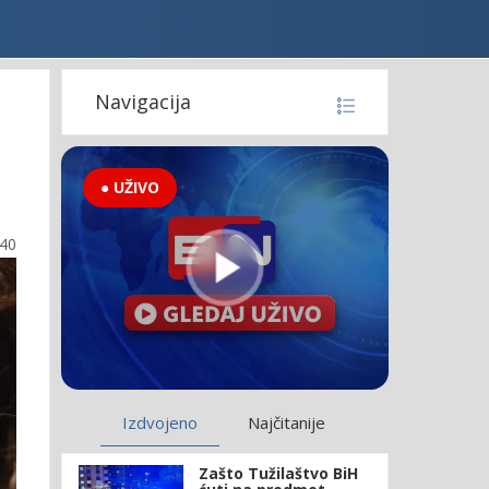
Navigacija
● UŽIVO
:40
Izdvojeno
Najčitanije
Zašto Tužilaštvo BiH