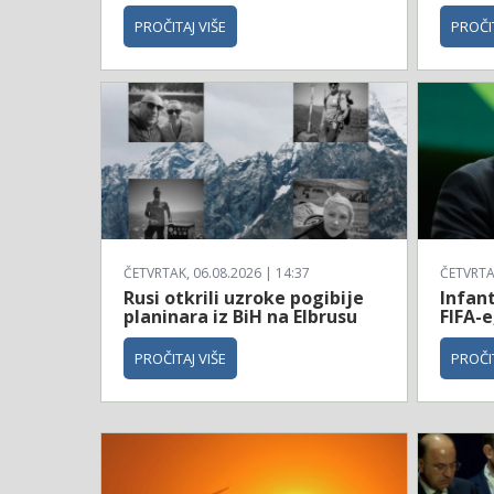
PROČITAJ VIŠE
PROČIT
ČETVRTAK, 06.08.2026 | 14:37
ČETVRTAK
Rusi otkrili uzroke pogibije
Infan
planinara iz BiH na Elbrusu
FIFA-e
PROČITAJ VIŠE
PROČIT