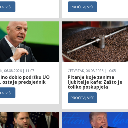
AJ VIŠE
PROČITAJ VIŠE
, 06.08.2026 | 11:07
ČETVRTAK, 06.08.2026 | 10:05
tino dobio podršku UO
Pitanje koje zanima
, ostaje predsjednik
ljubitelje kafe: Zašto je
toliko poskupjela
AJ VIŠE
PROČITAJ VIŠE