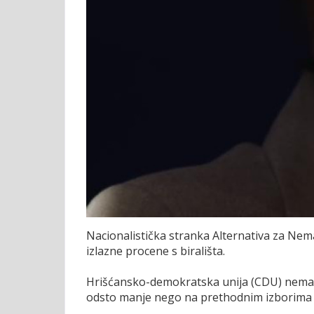
Nacionalistička stranka Alternativa za Nemač
izlazne procene s birališta.
Hrišćansko-demokratska unija (CDU) nemačke
odsto manje nego na prethodnim izborima 