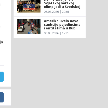
Svjetskoj horskoj
i
olimpijadi u Švedskoj
06.08.2026 | 20:01
Amerika uvela nove
sankcije pojedincima
a
i entitetima u Kubi
06.08.2026 | 19:23
ja