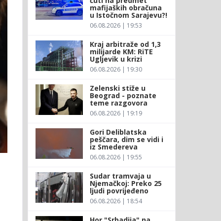
ćuti na predmet
mafijaških obračuna
u Istočnom Sarajevu?!
06.08.2026 | 19:53
Kraj arbitraže od 1,3
milijarde KM: RiTE
Ugljevik u krizi
06.08.2026 | 19:30
Zelenski stiže u
Beograd - poznate
teme razgovora
06.08.2026 | 19:19
Gori Deliblatska
peščara, dim se vidi i
iz Smedereva
06.08.2026 | 19:55
Sudar tramvaja u
Njemačkoj: Preko 25
ljudi povrijeđeno
06.08.2026 | 18:54
Hor "Srbadija" na