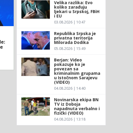
Velika razlika: Evo
koliko zarađuju
ljekari u Srpskoj, FBiH
i EU
03.08.2026 | 10:47
Republika Srpska je
privatna teritorija
e:
Milorada Dodika
ke
05.08.2026 | 15:49
Berjan: Video
pokazuje ko je
povezan sa
kriminalnim grupama
u Istočnom Sarajevu
(VIDEO)
04.08.2026 | 14:40
Novinarska ekipa BN
TV iz Doboja
napadnuta verbalno i
fizički (VIDEO)
04.08.2026 | 13:18