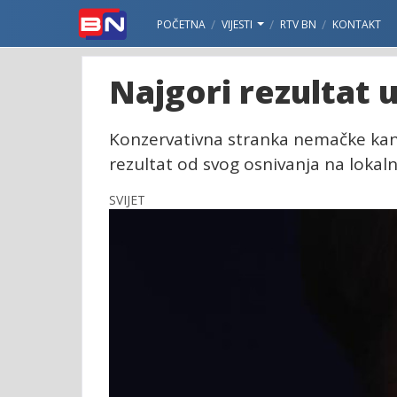
POČETNA
VIJESTI
RTV BN
KONTAKT
Najgori rezultat u
Konzervativna stranka nemačke kanc
rezultat od svog osnivanja na lokal
SVIJET