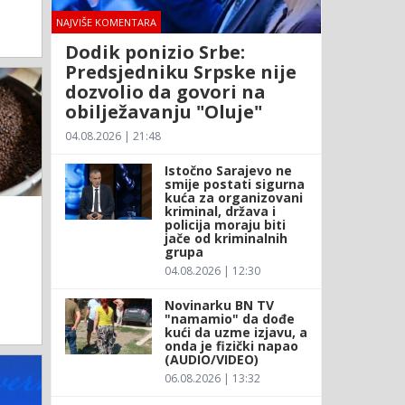
NAJVIŠE KOMENTARA
Dodik ponizio Srbe:
Predsjedniku Srpske nije
dozvolio da govori na
obilježavanju "Oluje"
04.08.2026 | 21:48
Istočno Sarajevo ne
smije postati sigurna
kuća za organizovani
kriminal, država i
policija moraju biti
jače od kriminalnih
grupa
04.08.2026 | 12:30
Novinarku BN TV
"namamio" da dođe
kući da uzme izjavu, a
onda je fizički napao
(AUDIO/VIDEO)
06.08.2026 | 13:32