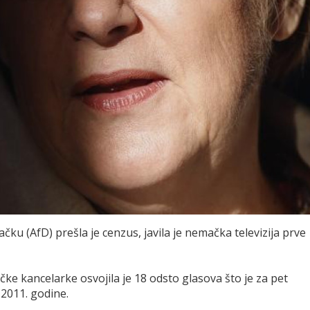
ku (AfD) prešla je cenzus, javila je nemačka televizija prve
 kancelarke osvojila je 18 odsto glasova što je za pet
2011. godine.