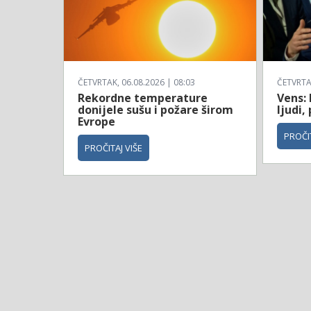
ČETVRTAK, 06.08.2026 | 08:03
ČETVRTAK
Rekordne temperature
Vens: 
donijele sušu i požare širom
ljudi,
Evrope
PROČIT
PROČITAJ VIŠE