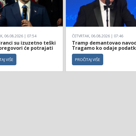
, 06.08.2026 | 07:54
ČETVRTAK, 06.08.2026 | 07:46
Iranci su izuzetno teški
Tramp demantovao navod
 pregovori će potrajati
Tragamo ko odaje podat
AJ VIŠE
PROČITAJ VIŠE