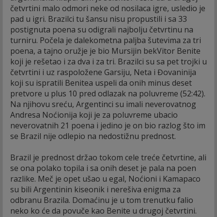
četvrtini malo odmori neke od nosilaca igre, usledio je
pad u igri. Brazilci tu šansu nisu propustili i sa 33
postignuta poena su odigrali najbolju četvrtinu na
turniru. Počela je dalekometna paljba šutevima za tri
poena, a tajno oružje je bio Mursijin bekVitor Benite
koji je rešetao i za dva i za tri. Brazilci su sa pet trojki u
četvrtini i uz raspoložene Garsiju, Neta i Đovaninija
koji su ispratili Benitea uspeli da onih minus deset
pretvore u plus 10 pred odlazak na poluvreme (52:42).
Na njihovu sreću, Argentinci su imali neverovatnog
Andresa Noćionija koji je za poluvreme ubacio
neverovatnih 21 poena i jedino je on bio razlog što im
se Brazil nije odlepio na nedostižnu prednost.
Brazil je prednost držao tokom cele treće četvrtine, ali
se ona polako topila i sa onih deset je pala na poen
razlike. Meč je opet ušao u egal, Noćioni i Kamapaco
su bili Argentinin kiseonik i nerešiva enigma za
odbranu Brazila. Domaćinu je u tom trenutku falio
neko ko će da povuče kao Benite u drugoj četvrtini.