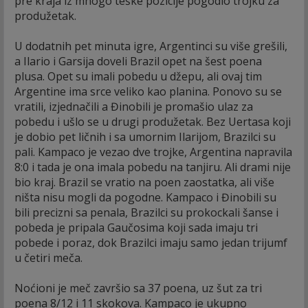
pre kraja iz mnogo teške pozicije pogodio trojku za
produžetak.
U dodatnih pet minuta igre, Argentinci su više grešili,
a Ilario i Garsija doveli Brazil opet na šest poena
plusa. Opet su imali pobedu u džepu, ali ovaj tim
Argentine ima srce veliko kao planina. Ponovo su se
vratili, izjednačili a Đinobili je promašio ulaz za
pobedu i ušlo se u drugi produžetak. Bez Uertasa koji
je dobio pet ličnih i sa umornim Ilarijom, Brazilci su
pali. Kampaco je vezao dve trojke, Argentina napravila
8:0 i tada je ona imala pobedu na tanjiru. Ali drami nije
bio kraj. Brazil se vratio na poen zaostatka, ali više
ništa nisu mogli da pogodne. Kampaco i Đinobili su
bili precizni sa penala, Brazilci su prokockali šanse i
pobeda je pripala Gaučosima koji sada imaju tri
pobede i poraz, dok Brazilci imaju samo jedan trijumf
u četiri meča.
Noćioni je meč završio sa 37 poena, uz šut za tri
poena 8/12 i 11 skokova. Kampaco je ukupno