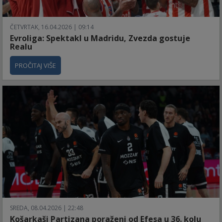
ČETVRTAK, 16.04.2026 | 09:14
Evroliga: Spektakl u Madridu, Zvezda gostuje
Realu
PROČITAJ VIŠE
SREDA, 08.04.2026 | 22:48
Košarkaši Partizana poraženi od Efesa u 36. kolu