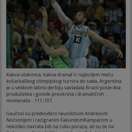
Kakva utakmica, kakva drama! U najboljem meču
košarkaškog olimpijskog turnira do sada, Argentina
je u velikom latino derbiju savladala Brazil posle dva
produžetka i gomile preokreta i dramatičnih
momenata - 111.:107.
Gaučosi su predvođeni neuništivim Andresom
Noćionijem i razigranim FakundomKampacom u
nekoliko navrata bili na rubu poraza, ali su se na