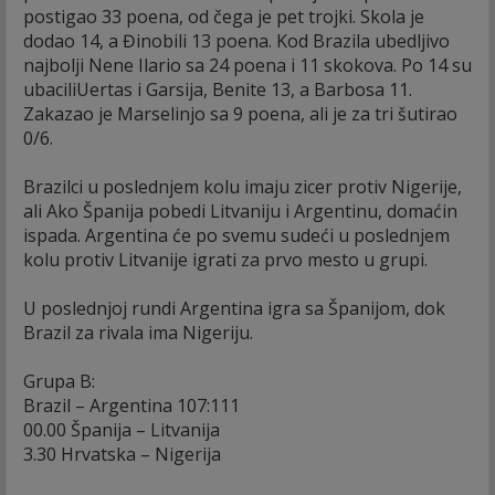
postigao 33 poena, od čega je pet trojki. Skola je
dodao 14, a Đinobili 13 poena. Kod Brazila ubedljivo
najbolji Nene Ilario sa 24 poena i 11 skokova. Po 14 su
ubaciliUertas i Garsija, Benite 13, a Barbosa 11.
Zakazao je Marselinjo sa 9 poena, ali je za tri šutirao
0/6.
Brazilci u poslednjem kolu imaju zicer protiv Nigerije,
ali Ako Španija pobedi Litvaniju i Argentinu, domaćin
ispada. Argentina će po svemu sudeći u poslednjem
kolu protiv Litvanije igrati za prvo mesto u grupi.
U poslednjoj rundi Argentina igra sa Španijom, dok
Brazil za rivala ima Nigeriju.
Grupa B:
Brazil – Argentina 107:111
00.00 Španija – Litvanija
3.30 Hrvatska – Nigerija