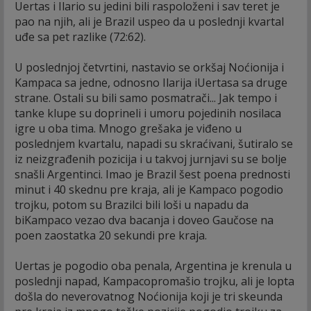
Uertas i Ilario su jedini bili raspoloženi i sav teret je
pao na njih, ali je Brazil uspeo da u poslednji kvartal
uđe sa pet razlike (72:62).
U poslednjoj četvrtini, nastavio se orkšaj Noćionija i
Kampaca sa jedne, odnosno Ilarija iUertasa sa druge
strane. Ostali su bili samo posmatrači... Jak tempo i
tanke klupe su doprineli i umoru pojedinih nosilaca
igre u oba tima. Mnogo grešaka je viđeno u
poslednjem kvartalu, napadi su skraćivani, šutiralo se
iz neizgrađenih pozicija i u takvoj jurnjavi su se bolje
snašli Argentinci. Imao je Brazil šest poena prednosti
minut i 40 skednu pre kraja, ali je Kampaco pogodio
trojku, potom su Brazilci bili loši u napadu da
biKampaco vezao dva bacanja i doveo Gaučose na
poen zaostatka 20 sekundi pre kraja.
Uertas je pogodio oba penala, Argentina je krenula u
poslednji napad, Kampacopromašio trojku, ali je lopta
došla do neverovatnog Noćionija koji je tri skeunda