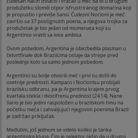
čudesan način izvlačili i vraćali u meč da bi u drugom
produžetku slomili otpor isfrustriranog domaćina koji
je propustio i previše šansi. Čudesni Noćioni je meč
završio sa 37 postignutih poena, a njegova trojka za
produžetak je bio jedan od momenata koji su
Argentince vratili sa ivice ambisa.
Ovom pobedom, Argentina je obezbedila plasman u
četvrtfinale dok Brazilcima ostaje da strepe pred
poslednje kolo sa samo jednom pobedom.
Argentinci su bolje otvorili meč i prvi su došli do
osetnije prednosti. Kampaco i Noćionisu probijali
brazilsku odbranu, pa je Argentina krajem prvog
kvartala stekla i dvocifrenu prednost (24:14). Nene
Ilario je bio jedini raspoložen u brazilskom timu na
početku meča i zahvaljujući njegovim poenima Brazil
je zadržao priključak.
Međutim, još jednom se videlo koliko je tanka
argentinska klupa. Čim je selektor rešio da u drugoj