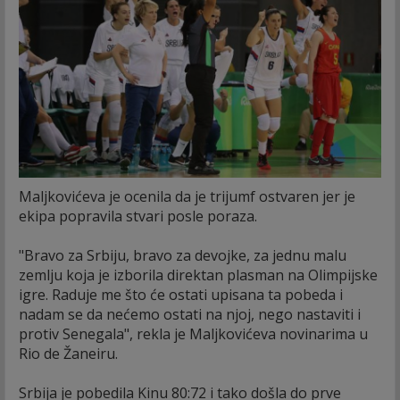
Maljkovićeva je ocenila da je trijumf ostvaren jer je
ekipa popravila stvari posle poraza.
"Bravo za Srbiju, bravo za devojke, za jednu malu
zemlju koja je izborila direktan plasman na Olimpijske
igre. Raduje me što će ostati upisana ta pobeda i
nadam se da nećemo ostati na njoj, nego nastaviti i
protiv Senegala", rekla je Maljkovićeva novinarima u
Rio de Žaneiru.
Srbija je pobedila Kinu 80:72 i tako došla do prve