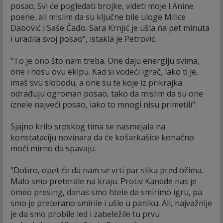
posao. Svi će pogledati brojke, videti moje i Anine
poene, ali mislim da su ključne bile uloge Milice
Dabović i Saše Čađo. Sara Krnjić je ušla na pet minuta
i uradila svoj posao", istakla je Petrović.
"To je ono što nam treba. One daju energiju svima,
one i nosu ovu ekipu. Kad si vodeći igrač, lako ti je,
imaš svu slobodu, a one su te koje iz prikrajka
odrađuju ogroman posao, tako da mislim da su one
iznele najveći posao, iako to mnogi nisu primetili".
Sjajno krilo srpskog tima se nasmejala na
konstataciju novinara da će košarkašice konačno
moći mirno da spavaju.
"Dobro, opet će da nam se vrti par slika pred očima.
Malo smo preterale na kraju. Protiv Kanade nas je
omeo presing, danas smo htele da smirimo igru, pa
smo je preterano smirile i ušle u paniku. Ali, najvažnije
je da smo probile led i zabeležile tu prvu