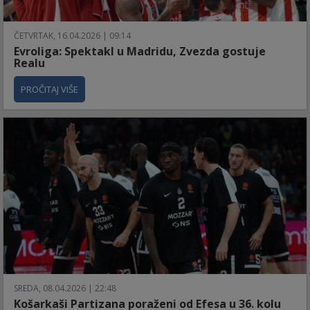
ČETVRTAK, 16.04.2026 | 09:14
Evroliga: Spektakl u Madridu, Zvezda gostuje
Realu
PROČITAJ VIŠE
SREDA, 08.04.2026 | 22:48
Košarkaši Partizana poraženi od Efesa u 36. kolu