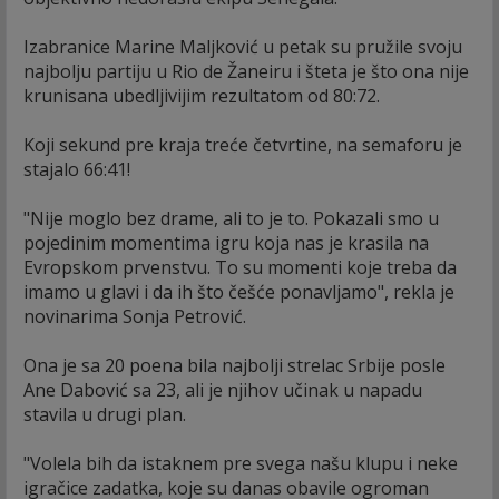
Izabranice Marine Maljković u petak su pružile svoju
najbolju partiju u Rio de Žaneiru i šteta je što ona nije
krunisana ubedljivijim rezultatom od 80:72.
Koji sekund pre kraja treće četvrtine, na semaforu je
stajalo 66:41!
"Nije moglo bez drame, ali to je to. Pokazali smo u
pojedinim momentima igru koja nas je krasila na
Evropskom prvenstvu. To su momenti koje treba da
imamo u glavi i da ih što češće ponavljamo", rekla je
novinarima Sonja Petrović.
Ona je sa 20 poena bila najbolji strelac Srbije posle
Ane Dabović sa 23, ali je njihov učinak u napadu
stavila u drugi plan.
"Volela bih da istaknem pre svega našu klupu i neke
igračice zadatka, koje su danas obavile ogroman