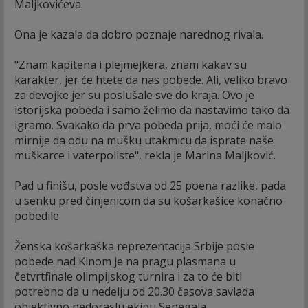
Maljkovićeva.
Ona je kazala da dobro poznaje narednog rivala.
"Znam kapitena i plejmejkera, znam kakav su
karakter, jer će htete da nas pobede. Ali, veliko bravo
za devojke jer su poslušale sve do kraja. Ovo je
istorijska pobeda i samo želimo da nastavimo tako da
igramo. Svakako da prva pobeda prija, moći će malo
mirnije da odu na mušku utakmicu da isprate naše
muškarce i vaterpoliste", rekla je Marina Maljković.
Pad u finišu, posle vođstva od 25 poena razlike, pada
u senku pred činjenicom da su košarkašice konačno
pobedile.
Ženska košarkaška reprezentacija Srbije posle
pobede nad Kinom je na pragu plasmana u
četvrtfinale olimpijskog turnira i za to će biti
potrebno da u nedelju od 20.30 časova savlada
objektivno nedoraslu ekipu Senegala.