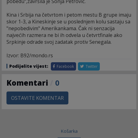
pobedu",završila je Sonja Petrović.
Kina i Srbija na četvrtom i petom mestu B grupe imaju
skor 1-3, a Kineskinje se u poslednjem kolu sastaju sa
"nepobedivim" Amerikankama. Čak ni senzacija
najvećih razmera ne bi ih odvela u četvrtfinale ako
Srpkinje odrade svoj zadatak protiv Senegala.
Izvor: B92/mondo.rs
Podijelite vijest:
Facebook
Twitter
Komentari
/
0
OSTAVITE KOMENTAR
Košarka