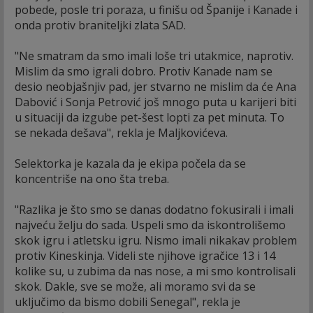
pobede, posle tri poraza, u finišu od Španije i Kanade i
onda protiv braniteljki zlata SAD.
"Ne smatram da smo imali loše tri utakmice, naprotiv.
Mislim da smo igrali dobro. Protiv Kanade nam se
desio neobjašnjiv pad, jer stvarno ne mislim da će Ana
Dabović i Sonja Petrović još mnogo puta u karijeri biti
u situaciji da izgube pet-šest lopti za pet minuta. To
se nekada dešava", rekla je Maljkovićeva.
Selektorka je kazala da je ekipa počela da se
koncentriše na ono šta treba.
"Razlika je što smo se danas dodatno fokusirali i imali
najveću želju do sada. Uspeli smo da iskontrolišemo
skok igru i atletsku igru. Nismo imali nikakav problem
protiv Kineskinja. Videli ste njihove igračice 13 i 14
kolike su, u zubima da nas nose, a mi smo kontrolisali
skok. Dakle, sve se može, ali moramo svi da se
uključimo da bismo dobili Senegal", rekla je