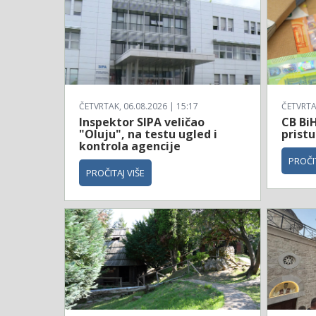
ČETVRTAK, 06.08.2026 | 15:17
ČETVRTAK
Inspektor SIPA veličao
CB BiH
"Oluju", na testu ugled i
prist
kontrola agencije
PROČIT
PROČITAJ VIŠE