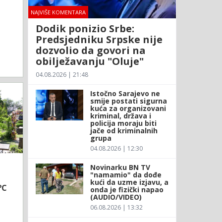
NAJVIŠE KOMENTARA
Dodik ponizio Srbe:
Predsjedniku Srpske nije
dozvolio da govori na
obilježavanju "Oluje"
04.08.2026 | 21:48
Istočno Sarajevo ne
smije postati sigurna
kuća za organizovani
kriminal, država i
policija moraju biti
jače od kriminalnih
grupa
04.08.2026 | 12:30
Novinarku BN TV
"namamio" da dođe
kući da uzme izjavu, a
°C
onda je fizički napao
(AUDIO/VIDEO)
06.08.2026 | 13:32