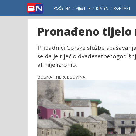
POČETNA
VIJESTI
RTV BN
KONTAKT
Pronađeno tijelo 
Pripadnici Gorske službe spašavanja 
se da je riječ o dvadesetpetogodišn
ali nije izronio.
BOSNA I HERCEGOVINA