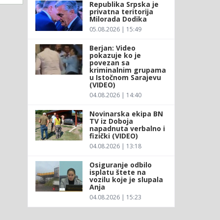
Republika Srpska je
privatna teritorija
Milorada Dodika
05.08.2026 | 15:49
Berjan: Video
pokazuje ko je
povezan sa
kriminalnim grupama
u Istočnom Sarajevu
(VIDEO)
04.08.2026 | 14:40
Novinarska ekipa BN
TV iz Doboja
napadnuta verbalno i
fizički (VIDEO)
04.08.2026 | 13:18
Osiguranje odbilo
isplatu štete na
vozilu koje je slupala
Anja
04.08.2026 | 15:23