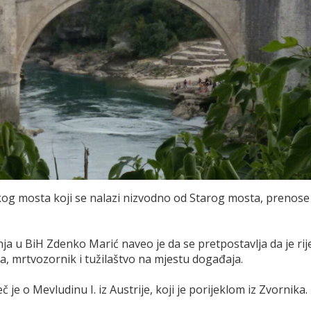
kog mosta koji se nalazi nizvodno od Starog mosta, prenose
a u BiH Zdenko Marić naveo je da se pretpostavlja da je rij
ija, mrtvozornik i tužilaštvo na mjestu događaja.
je o Mevludinu I. iz Austrije, koji je porijeklom iz Zvornika.