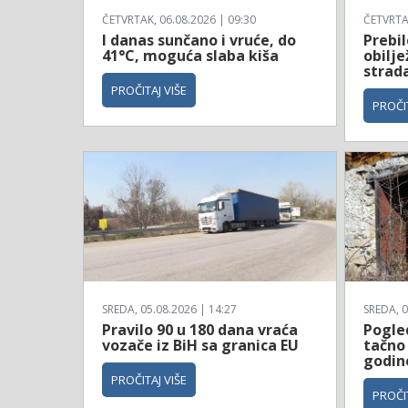
ČETVRTAK, 06.08.2026 | 09:30
ČETVRTAK
I danas sunčano i vruće, do
Prebil
41°C, moguća slaba kiša
obilj
strad
PROČITAJ VIŠE
PROČIT
SREDA, 05.08.2026 | 14:27
SREDA, 0
Pravilo 90 u 180 dana vraća
Pogle
vozače iz BiH sa granica EU
tačno 
godin
PROČITAJ VIŠE
PROČIT