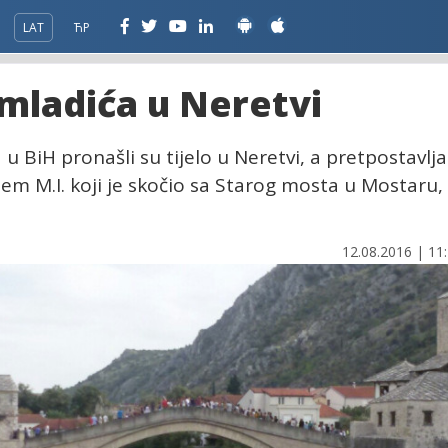
LAT
ЋР
mladića u Neretvi
u BiH pronašli su tijelo u Neretvi, a pretpostavlja
jem M.I. koji je skočio sa Starog mosta u Mostaru,
12.08.2016 | 11