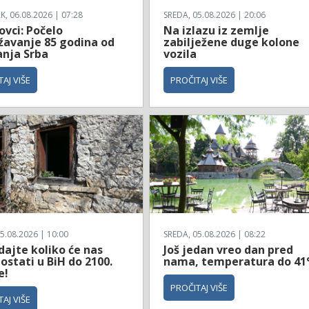
, 06.08.2026 | 07:28
SREDA, 05.08.2026 | 20:06
ovci: Počelo
Na izlazu iz zemlje
ežavanje 85 godina od
zabilježene duge kolone
anja Srba
vozila
AJ VIŠE
PROČITAJ VIŠE
5.08.2026 | 10:00
SREDA, 05.08.2026 | 08:22
dajte koliko će nas
Još jedan vreo dan pred
ostati u BiH do 2100.
nama, temperatura do 41
e!
PROČITAJ VIŠE
AJ VIŠE