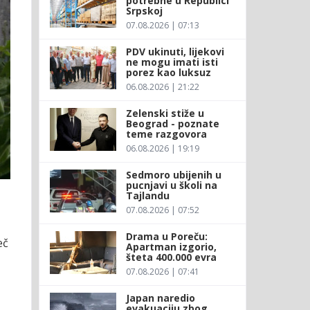
potrebne u Republici
Srpskoj
07.08.2026 | 07:13
PDV ukinuti, lijekovi
ne mogu imati isti
porez kao luksuz
06.08.2026 | 21:22
Zelenski stiže u
Beograd - poznate
teme razgovora
06.08.2026 | 19:19
Sedmoro ubijenih u
pucnjavi u školi na
Tajlandu
07.08.2026 | 07:52
Drama u Poreču:
eč
Apartman izgorio,
šteta 400.000 evra
07.08.2026 | 07:41
Japan naredio
evakuaciju zbog