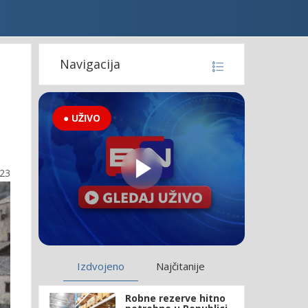
Navigacija
● UŽIVO
:23
Izdvojeno
Najčitanije
Robne rezerve hitno