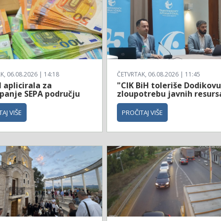
, 06.08.2026 | 14:18
ČETVRTAK, 06.08.2026 | 11:45
 aplicirala za
"CIK BiH toleriše Dodikov
upanje SEPA području
zloupotrebu javnih resurs
AJ VIŠE
PROČITAJ VIŠE