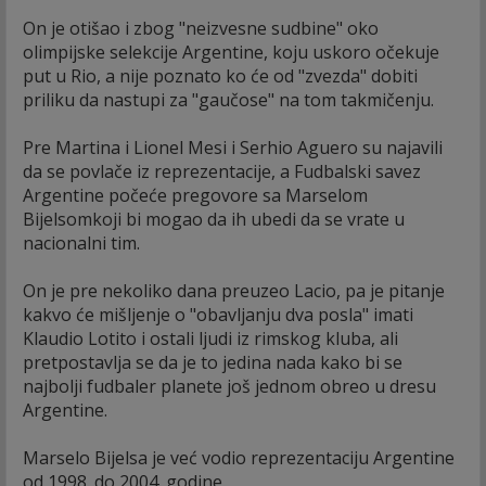
On je otišao i zbog "neizvesne sudbine" oko
olimpijske selekcije Argentine, koju uskoro očekuje
put u Rio, a nije poznato ko će od "zvezda" dobiti
priliku da nastupi za "gaučose" na tom takmičenju.
Pre Martina i Lionel Mesi i Serhio Aguero su najavili
da se povlače iz reprezentacije, a Fudbalski savez
Argentine počeće pregovore sa Marselom
Bijelsomkoji bi mogao da ih ubedi da se vrate u
nacionalni tim.
On je pre nekoliko dana preuzeo Lacio, pa je pitanje
kakvo će mišljenje o "obavljanju dva posla" imati
Klaudio Lotito i ostali ljudi iz rimskog kluba, ali
pretpostavlja se da je to jedina nada kako bi se
najbolji fudbaler planete još jednom obreo u dresu
Argentine.
Marselo Bijelsa je već vodio reprezentaciju Argentine
od 1998. do 2004. godine.