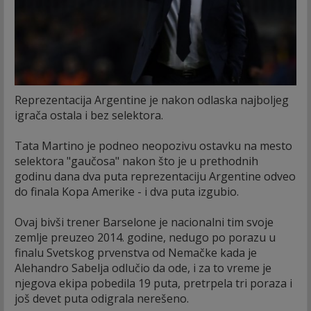
Reprezentacija Argentine je nakon odlaska najboljeg
igrača ostala i bez selektora.
Tata Martino je podneo neopozivu ostavku na mesto
selektora "gaučosa" nakon što je u prethodnih
godinu dana dva puta reprezentaciju Argentine odveo
do finala Kopa Amerike - i dva puta izgubio.
Ovaj bivši trener Barselone je nacionalni tim svoje
zemlje preuzeo 2014. godine, nedugo po porazu u
finalu Svetskog prvenstva od Nemačke kada je
Alehandro Sabelja odlučio da ode, i za to vreme je
njegova ekipa pobedila 19 puta, pretrpela tri poraza i
još devet puta odigrala nerešeno.