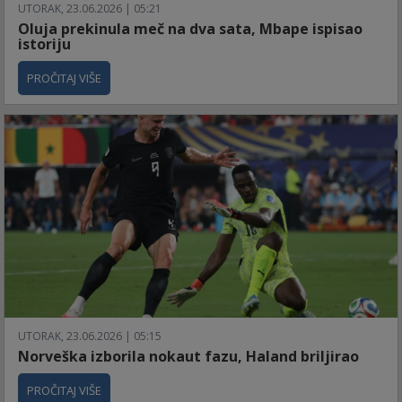
UTORAK, 23.06.2026 | 05:21
Oluja prekinula meč na dva sata, Mbape ispisao
istoriju
PROČITAJ VIŠE
UTORAK, 23.06.2026 | 05:15
Norveška izborila nokaut fazu, Haland briljirao
PROČITAJ VIŠE