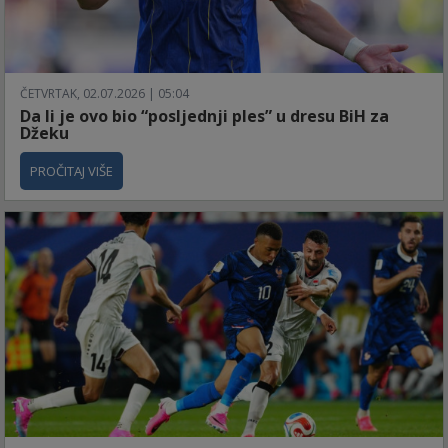
ČETVRTAK, 02.07.2026 | 05:04
Da li je ovo bio “posljednji ples” u dresu BiH za
Džeku
PROČITAJ VIŠE