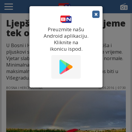
×
Ljepše i stabiljnije vrijeme
Preuzmite našu
tek od srijede
Android aplikaciju.
Kliknite na
U Bosni i Hercegovini danas ponovo česta kiša i
ikonicu ispod.
pljuskovi sa grmljavinom uz još malo svježije vrijeme.
Vjetar slab, sjeverni i zapadni. Pritisak ispod normale.
Minimalna temperatura od 12°C do 17°C, a
maksimalna od 15°C do 21°C, koliko će danas biti u
Višegradu.
BOSNA I HERCEGOVINA
13.06.2016 | 07:30