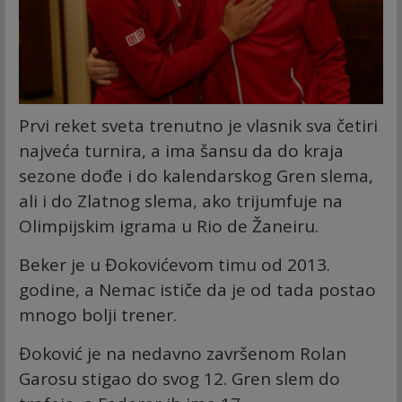
Prvi reket sveta trenutno je vlasnik sva četiri
najveća turnira, a ima šansu da do kraja
sezone dođe i do kalendarskog Gren slema,
ali i do Zlatnog slema, ako trijumfuje na
Olimpijskim igrama u Rio de Žaneiru.
Beker je u Đokovićevom timu od 2013.
godine, a Nemac ističe da je od tada postao
mnogo bolji trener.
Đoković je na nedavno završenom Rolan
Garosu stigao do svog 12. Gren slem do