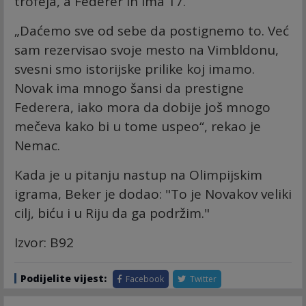
trofeja, a Federer ih ima 17.
„Daćemo sve od sebe da postignemo to. Već
sam rezervisao svoje mesto na Vimbldonu,
svesni smo istorijske prilike koj imamo.
Novak ima mnogo šansi da prestigne
Federera, iako mora da dobije još mnogo
mečeva kako bi u tome uspeo“, rekao je
Nemac.
Kada je u pitanju nastup na Olimpijskim
igrama, Beker je dodao: "To je Novakov veliki
cilj, biću i u Riju da ga podržim."
Izvor: B92
Podijelite vijest:
Facebook
Twitter