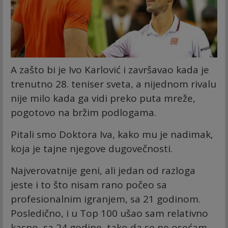
A zašto bi je Ivo Karlović i završavao kada je
trenutno 28. teniser sveta, a nijednom rivalu
nije milo kada ga vidi preko puta mreže,
pogotovo na bržim podlogama.
Pitali smo Doktora Iva, kako mu je nadimak,
koja je tajne njegove dugovečnosti.
Najverovatnije geni, ali jedan od razloga
jeste i to što nisam rano počeo sa
profesionalnim igranjem, sa 21 godinom.
Posledično, i u Top 100 ušao sam relativno
kasno, sa 24 godine, tako da se ne osećam