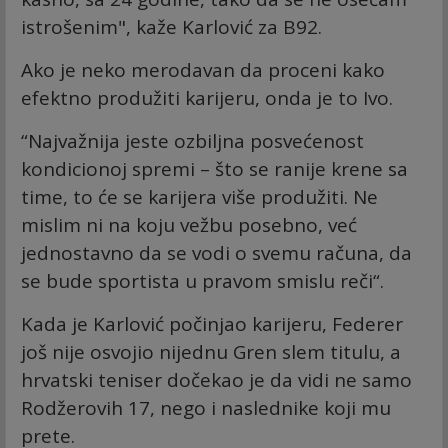
istrošenim", kaže Karlović za B92.
Ako je neko merodavan da proceni kako
efektno produžiti karijeru, onda je to Ivo.
“Najvažnija jeste ozbiljna posvećenost
kondicionoj spremi – što se ranije krene sa
time, to će se karijera više produžiti. Ne
mislim ni na koju vežbu posebno, već
jednostavno da se vodi o svemu računa, da
se bude sportista u pravom smislu reči“.
Kada je Karlović počinjao karijeru, Federer
još nije osvojio nijednu Gren slem titulu, a
hrvatski teniser dočekao je da vidi ne samo
Rodžerovih 17, nego i naslednike koji mu
prete.