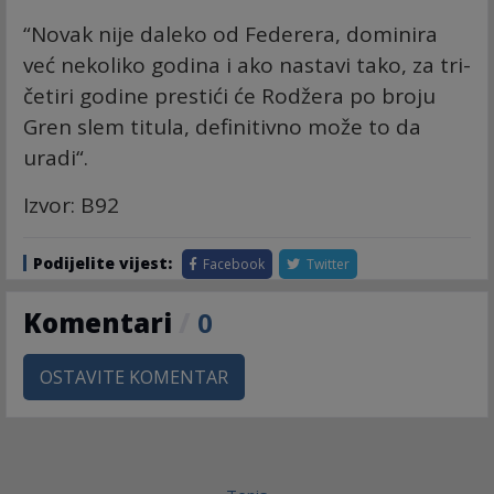
“Novak nije daleko od Federera, dominira
već nekoliko godina i ako nastavi tako, za tri-
četiri godine prestići će Rodžera po broju
Gren slem titula, definitivno može to da
uradi“.
Izvor: B92
Podijelite vijest:
Facebook
Twitter
Komentari
/
0
OSTAVITE KOMENTAR