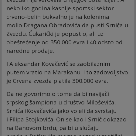
nekoliko godina kasnije sportski sektor
crveno-belih bukvalno je na kolenima
molio Dragana Obradovića da pusti Srnića u
Zvezdu. Čukarički je popustio, ali uz
obeštećenje od 350.000 evra i 40 odsto od
naredne prodaje.
I Aleksandar Kovačević se zaobilaznim
putem vratio na Marakanu. I to zadovoljstvo
je Crvena zvezda platila 300.000 evra.
Da ne govorimo o tome da bi navijači
srpskog šampiona u društvo Miloševića,
Srnića iKovačevića jako voleli da svrstaju
i Filipa Stojkovića. On se kao i Srnić dokazao
na Banovom brdu, pa bi u slučaju