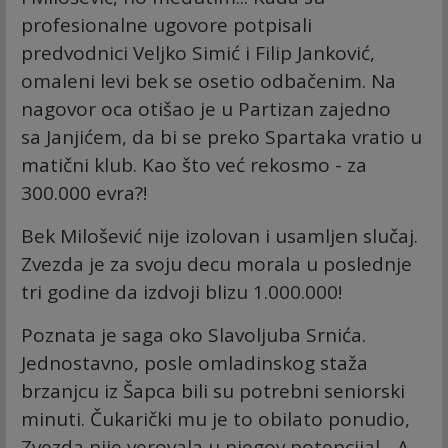
profesionalne ugovore potpisali
predvodnici Veljko Simić i Filip Janković,
omaleni levi bek se osetio odbačenim. Na
nagovor oca otišao je u Partizan zajedno
sa Janjićem, da bi se preko Spartaka vratio u
matični klub. Kao što već rekosmo - za
300.000 evra?!
Bek Milošević nije izolovan i usamljen slučaj.
Zvezda je za svoju decu morala u poslednje
tri godine da izdvoji blizu 1.000.000!
Poznata je saga oko Slavoljuba Srnića.
Jednostavno, posle omladinskog staža
brzanjcu iz Šapca bili su potrebni seniorski
minuti. Čukarički mu je to obilato ponudio,
Zvezda nije verovala u njegov potencijal... A