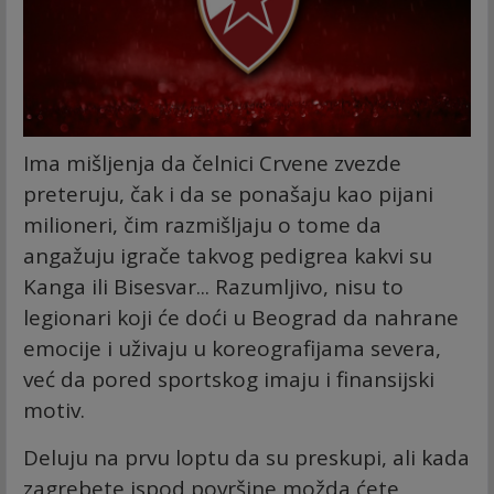
Ima mišljenja da čelnici Crvene zvezde
preteruju, čak i da se ponašaju kao pijani
milioneri, čim razmišljaju o tome da
angažuju igrače takvog pedigrea kakvi su
Kanga ili Bisesvar... Razumljivo, nisu to
legionari koji će doći u Beograd da nahrane
emocije i uživaju u koreografijama severa,
već da pored sportskog imaju i finansijski
motiv.
Deluju na prvu loptu da su preskupi, ali kada
zagrebete ispod površine možda ćete