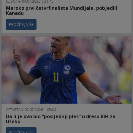
SUBOTA, 04.07.2026 | 21:45
Maroko prvi četvrfinalista Mundijala, pobjedili
Kanadu
PROČITAJ VIŠE
ČETVRTAK, 02.07.2026 | 05:04
Da li je ovo bio “posljednji ples” u dresu BiH za
Džeku
PROČITAJ VIŠE