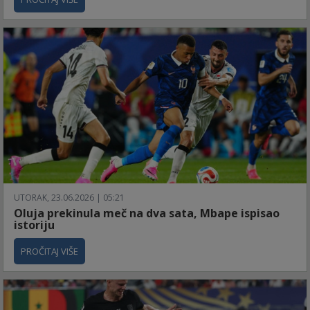
UTORAK, 23.06.2026 | 05:21
Oluja prekinula meč na dva sata, Mbape ispisao
istoriju
PROČITAJ VIŠE