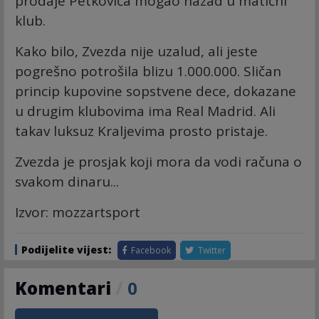
prodaje Petkovića mogao nazad u matični
klub.
Kako bilo, Zvezda nije uzalud, ali jeste
pogrešno potrošila blizu 1.000.000. Sličan
princip kupovine sopstvene dece, dokazane
u drugim klubovima ima Real Madrid. Ali
takav luksuz Kraljevima prosto pristaje.
Zvezda je prosjak koji mora da vodi računa o
svakom dinaru...
Izvor: mozzartsport
Podijelite vijest:
Facebook
Twitter
Komentari
/
0