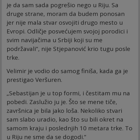
je da sam sada pogrešio nego u Riju. Sa
druge strane, moram da budem ponosan
jer nije mala stvar osvojiti drugo mesto u
Evropi. Odličje posvećujem svojoj porodici i
svim navijačima u Srbiji koji su me
podržavali“, nije Stjepanović krio tugu posle
trke.
Velimir je vodio do samog finiša, kada ga je
prestigao Veršuren.
„Sebastijan je u top formi, i čestitam mu na
pobedi. Zaslužio ju je. Što se mene tiče,
završnica je bila jako loša. Nekoliko stvari
sam slabo uradio, kao što su bili okret na
samom kraju i poslednjih 10 metara trke. To
u Riju ne sme da se dogodi.“