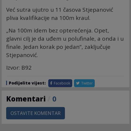
Već sutra ujutro u 11 časova Stjepanović
pliva kvalifikacije na 100m kraul.
„Na 100m idem bez opterećenja. Opet,
glavni cilj je da uđem u polufinale, a onda i u
finale. Jedan korak po jedan“, zaključuje
Stjepanović.
Izvor: B92
Podijelite vijest:
Facebook
Twitter
Komentari
/
0
OSTAVITE KOMENTAR