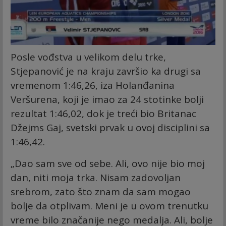
Posle vođstva u velikom delu trke,
Stjepanović je na kraju završio ka drugi sa
vremenom 1:46,26, iza Holanđanina
Veršurena, koji je imao za 24 stotinke bolji
rezultat 1:46,02, dok je treći bio Britanac
Džejms Gaj, svetski prvak u ovoj disciplini sa
1:46,42.
„Dao sam sve od sebe. Ali, ovo nije bio moj
dan, niti moja trka. Nisam zadovoljan
srebrom, zato što znam da sam mogao
bolje da otplivam. Meni je u ovom trenutku
vreme bilo značanije nego medalja. Ali, bolje