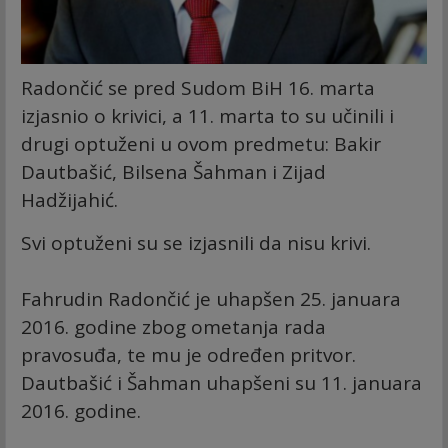
Radončić se pred Sudom BiH 16. marta
izjasnio o krivici, a 11. marta to su učinili i
drugi optuženi u ovom predmetu: Bakir
Dautbašić, Bilsena Šahman i Zijad
Hadžijahić.
Svi optuženi su se izjasnili da nisu krivi.
Fahrudin Radončić je uhapšen 25. januara
2016. godine zbog ometanja rada
pravosuđa, te mu je određen pritvor.
Dautbašić i Šahman uhapšeni su 11. januara
2016. godine.