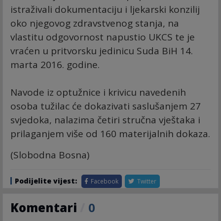
istraživali dokumentaciju i ljekarski konzilij
oko njegovog zdravstvenog stanja, na
vlastitu odgovornost napustio UKCS te je
vraćen u pritvorsku jedinicu Suda BiH 14.
marta 2016. godine.
Navode iz optužnice i krivicu navedenih
osoba tužilac će dokazivati saslušanjem 27
svjedoka, nalazima četiri stručna vještaka i
prilaganjem više od 160 materijalnih dokaza.
(Slobodna Bosna)
Podijelite vijest:
Facebook
Twitter
Komentari
/
0