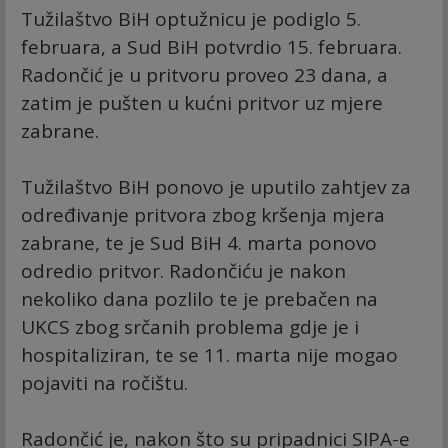
Tužilaštvo BiH optužnicu je podiglo 5.
februara, a Sud BiH potvrdio 15. februara.
Radončić je u pritvoru proveo 23 dana, a
zatim je pušten u kućni pritvor uz mjere
zabrane.
Tužilaštvo BiH ponovo je uputilo zahtjev za
određivanje pritvora zbog kršenja mjera
zabrane, te je Sud BiH 4. marta ponovo
odredio pritvor. Radončiću je nakon
nekoliko dana pozlilo te je prebačen na
UKCS zbog srčanih problema gdje je i
hospitaliziran, te se 11. marta nije mogao
pojaviti na ročištu.
Radončić je, nakon što su pripadnici SIPA-e