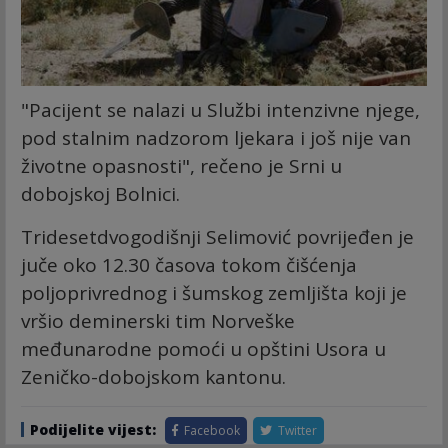
"Pacijent se nalazi u Službi intenzivne njege,
pod stalnim nadzorom ljekara i još nije van
životne opasnosti", rečeno je Srni u
dobojskoj Bolnici.
Tridesetdvogodišnji Selimović povrijeđen je
juče oko 12.30 časova tokom čišćenja
poljoprivrednog i šumskog zemljišta koji je
vršio deminerski tim Norveške
međunarodne pomoći u opštini Usora u
Zeničko-dobojskom kantonu.
Podijelite vijest:
Facebook
Twitter