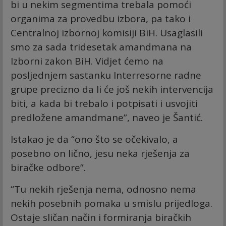
bi u nekim segmentima trebala pomoći
organima za provedbu izbora, pa tako i
Centralnoj izbornoj komisiji BiH. Usaglasili
smo za sada tridesetak amandmana na
Izborni zakon BiH. Vidjet ćemo na
posljednjem sastanku Interresorne radne
grupe precizno da li će još nekih intervencija
biti, a kada bi trebalo i potpisati i usvojiti
predložene amandmane”, naveo je Šantić.
Istakao je da “ono što se očekivalo, a
posebno on lično, jesu neka rješenja za
biračke odbore”.
“Tu nekih rješenja nema, odnosno nema
nekih posebnih pomaka u smislu prijedloga.
Ostaje sličan način i formiranja biračkih