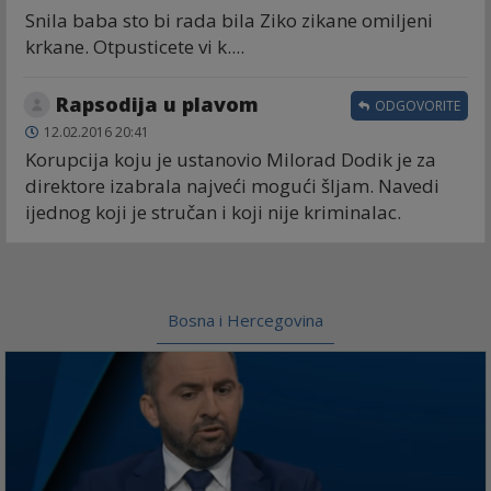
Snila baba sto bi rada bila Ziko zikane omiljeni
krkane. Otpusticete vi k....
Rapsodija u plavom
ODGOVORITE
12.02.2016 20:41
Korupcija koju je ustanovio Milorad Dodik je za
direktore izabrala najveći mogući šljam. Navedi
ijednog koji je stručan i koji nije kriminalac.
Bosna i Hercegovina