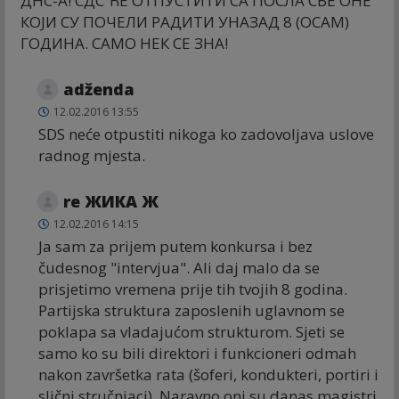
ДНС-А! СДС ЋЕ ОТПУСТИТИ СА ПОСЛА СВЕ ОНЕ
КОЈИ СУ ПОЧЕЛИ РАДИТИ УНАЗАД 8 (ОСАМ)
ГОДИНА. САМО НЕК СЕ ЗНА!
adženda
12.02.2016 13:55
SDS neće otpustiti nikoga ko zadovoljava uslove
radnog mjesta.
re ЖИКА Ж
12.02.2016 14:15
Ja sam za prijem putem konkursa i bez
čudesnog "intervjua". Ali daj malo da se
prisjetimo vremena prije tih tvojih 8 godina.
Partijska struktura zaposlenih uglavnom se
poklapa sa vladajućom strukturom. Sjeti se
samo ko su bili direktori i funkcioneri odmah
nakon završetka rata (šoferi, kondukteri, portiri i
slični stručnjaci). Naravno oni su danas magistri