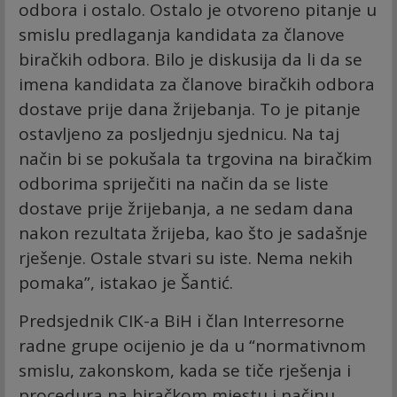
odbora i ostalo. Ostalo je otvoreno pitanje u
smislu predlaganja kandidata za članove
biračkih odbora. Bilo je diskusija da li da se
imena kandidata za članove biračkih odbora
dostave prije dana žrijebanja. To je pitanje
ostavljeno za posljednju sjednicu. Na taj
način bi se pokušala ta trgovina na biračkim
odborima spriječiti na način da se liste
dostave prije žrijebanja, a ne sedam dana
nakon rezultata žrijeba, kao što je sadašnje
rješenje. Ostale stvari su iste. Nema nekih
pomaka”, istakao je Šantić.
Predsjednik CIK-a BiH i član Interresorne
radne grupe ocijenio je da u “normativnom
smislu, zakonskom, kada se tiče rješenja i
procedura na biračkom mjestu i načinu