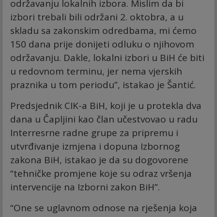
održavanju lokalnih izbora. Mislim da bi
izbori trebali bili održani 2. oktobra, a u
skladu sa zakonskim odredbama, mi ćemo
150 dana prije donijeti odluku o njihovom
održavanju. Dakle, lokalni izbori u BiH će biti
u redovnom terminu, jer nema vjerskih
praznika u tom periodu”, istakao je Šantić.
Predsjednik CIK-a BiH, koji je u protekla dva
dana u Čapljini kao član učestvovao u radu
Interresrne radne grupe za pripremu i
utvrđivanje izmjena i dopuna Izbornog
zakona BiH, istakao je da su dogovorene
“tehničke promjene koje su odraz vršenja
intervencije na Izborni zakon BiH”.
“One se uglavnom odnose na rješenja koja