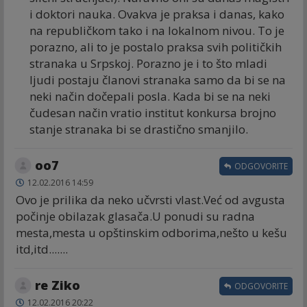
i doktori nauka. Ovakva je praksa i danas, kako
na republičkom tako i na lokalnom nivou. To je
porazno, ali to je postalo praksa svih političkih
stranaka u Srpskoj. Porazno je i to što mladi
ljudi postaju članovi stranaka samo da bi se na
neki način dočepali posla. Kada bi se na neki
čudesan način vratio institut konkursa brojno
stanje stranaka bi se drastično smanjilo.
oo7
ODGOVORITE
12.02.2016 14:59
Ovo je prilika da neko učvrsti vlast.Već od avgusta
počinje obilazak glasača.U ponudi su radna
mesta,mesta u opštinskim odborima,nešto u kešu
itd,itd.......
re Ziko
ODGOVORITE
12.02.2016 20:22