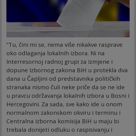
“Tu, čini mi se, nema više nikakve rasprave
oko odlaganja lokalnih izbora. Ni na
Interresornoj radnoj grupi za izmjene i
dopune Izbornog zakona BiH u protekla dva
dana u Čapljini od predstavnika političkih
stranaka nismo čuli neke priče da se ne ide
u pravcu održavanja lokalnih izbora u Bosni i
Hercegovini. Za sada, sve kako ide u onom
normalnom zakonskom okviru i terminu i
Centralna izborna komisija BiH u maju bi
trebala donijeti odluku o raspisivanju i