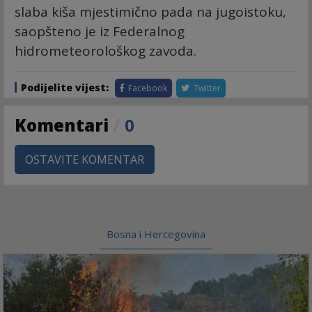
slaba kiša mjestimično pada na jugoistoku,
saopšteno je iz Federalnog
hidrometeorološkog zavoda.
Podijelite vijest:
Facebook
Twitter
Komentari
/
0
OSTAVITE KOMENTAR
Bosna i Hercegovina