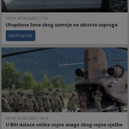
PETAK, 07.08.2026 | 17:22
Uhapšena žena zbog sumnje na ubistvo supruga
PROČITAJ VIŠE
PETAK, 07.08.2026 | 16:14
U BiH dolaze velike vojne snage zbog vojne vježbe