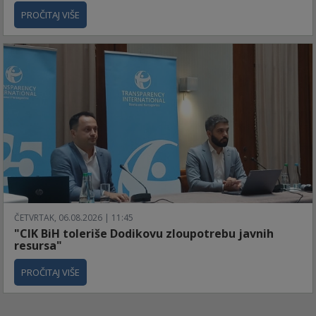
PROČITAJ VIŠE
ČETVRTAK, 06.08.2026 | 11:45
"CIK BiH toleriše Dodikovu zloupotrebu javnih
resursa"
PROČITAJ VIŠE