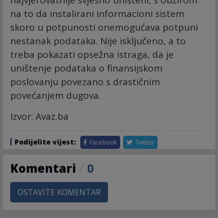
najvjerovatnije svjesno uništeni, s obzirom
na to da instalirani informacioni sistem
skoro u potpunosti onemogućava potpuni
nestanak podataka. Nije isključeno, a to
treba pokazati opsežna istraga, da je
uništenje podataka o finansijskom
poslovanju povezano s drastičnim
povećanjem dugova.
Izvor: Avaz.ba
Podijelite vijest:
Facebook
Twitter
Komentari
/
0
OSTAVITE KOMENTAR