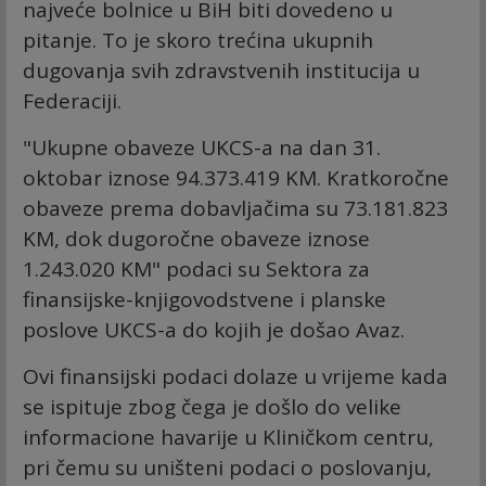
najveće bolnice u BiH biti dovedeno u
pitanje. To je skoro trećina ukupnih
dugovanja svih zdravstvenih institucija u
Federaciji.
"Ukupne obaveze UKCS-a na dan 31.
oktobar iznose 94.373.419 KM. Kratkoročne
obaveze prema dobavljačima su 73.181.823
KM, dok dugoročne obaveze iznose
1.243.020 KM" podaci su Sektora za
finansijske-knjigovodstvene i planske
poslove UKCS-a do kojih je došao Avaz.
Ovi finansijski podaci dolaze u vrijeme kada
se ispituje zbog čega je došlo do velike
informacione havarije u Kliničkom centru,
pri čemu su uništeni podaci o poslovanju,