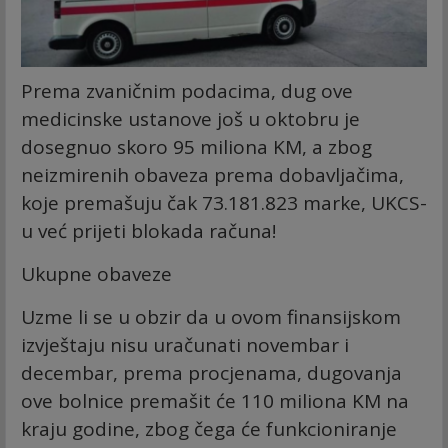
Prema zvaničnim podacima, dug ove
medicinske ustanove još u oktobru je
dosegnuo skoro 95 miliona KM, a zbog
neizmirenih obaveza prema dobavljačima,
koje premašuju čak 73.181.823 marke, UKCS-
u već prijeti blokada računa!
Ukupne obaveze
Uzme li se u obzir da u ovom finansijskom
izvještaju nisu uračunati novembar i
decembar, prema procjenama, dugovanja
ove bolnice premašit će 110 miliona KM na
kraju godine, zbog čega će funkcioniranje