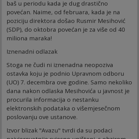
baš u periodu kada je dug drastično
povećan. Naime, od februara, kada je na
poziciju direktora došao Rusmir Mesihović
(SDP), do oktobra povećan je za više od 40
miliona maraka!
Iznenadni odlazak
Stoga ne čudi ni iznenadna neopoziva
ostavka koju je podnio Upravnom odboru
(UO) 7. decembra ove godine. Samo nekoliko
dana nakon odlaska Mesihovića u javnost je
procurila informacija o nestanku
elektronskih podataka o višemjesečnom
poslovanju ove ustanove.
Izvor blizak "Avazu" tvrdi da su podaci