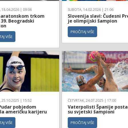
18.04.2026 | 09:06
SUBOTA, 14.02.2026 | 21:06
aratonskom trkom
Slovenija slavi: Čudesni Pr
 39. Beogradski
je olimpijski šampion
ton
PROČITAJ VIŠE
AJ VIŠE
25.10.2025 | 15:52
ČETVRTAK, 24.07.2025 | 17:00
Pudar pobjedom
Vaterpolisti Španije posta
la američku karijeru
su svjetski šampioni
AJ VIŠE
PROČITAJ VIŠE