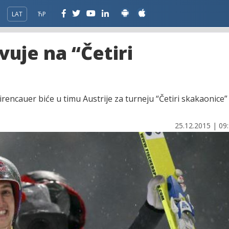
LAT
ЋР
vuje na “Četiri
encauer biće u timu Austrije za turneju “Četiri skakaonice”
25.12.2015 | 09