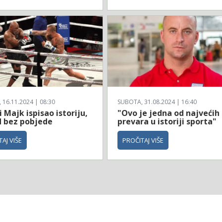
16.11.2024 | 08:30
SUBOTA, 31.08.2024 | 16:40
i Majk ispisao istoriju,
"Ovo je jedna od najvećih
d bez pobjede
prevara u istoriji sporta"
AJ VIŠE
PROČITAJ VIŠE