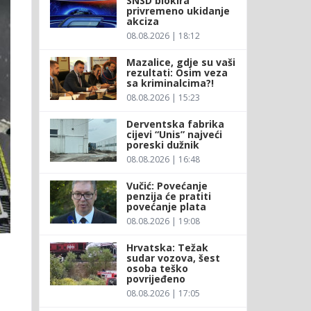
SNSD blokira
privremeno ukidanje
akciza
08.08.2026 | 18:12
Mazalice, gdje su vaši
rezultati: Osim veza
sa kriminalcima?!
08.08.2026 | 15:23
Derventska fabrika
cijevi “Unis” najveći
poreski dužnik
08.08.2026 | 16:48
Vučić: Povećanje
penzija će pratiti
povećanje plata
08.08.2026 | 19:08
Hrvatska: Težak
sudar vozova, šest
osoba teško
povrijeđeno
08.08.2026 | 17:05