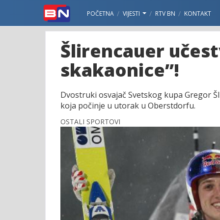
POČETNA
VIJESTI
RTV BN
KONTAKT
Šlirencauer učest
skakaonice”!
Dvostruki osvajač Svetskog kupa Gregor Šlir
koja počinje u utorak u Oberstdorfu.
OSTALI SPORTOVI