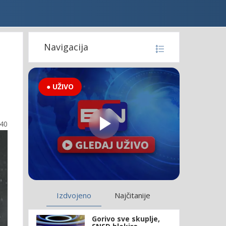
Navigacija
● UŽIVO
:40
Izdvojeno
Najčitanije
Gorivo sve skuplje,