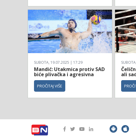
SUBOTA, 19.07.2025 | 17:29
SUBOTA, 
Mandić: Utakmica protiv SAD
Čeličn
biće plivačka i agresivna
ali sa
PROČITAJ VIŠE
PROČIT