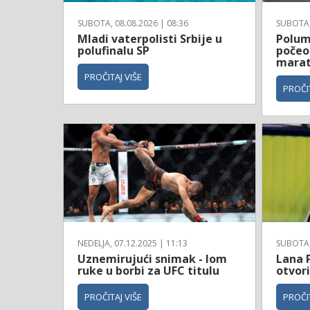
SUBOTA, 08.08.2026 | 08:36
SUBOTA, 
Mladi vaterpolisti Srbije u
Polum
polufinalu SP
počeo
mara
PROČITAJ VIŠE
PROČIT
NEDELJA, 07.12.2025 | 11:13
SUBOTA, 
Uznemirujući snimak - lom
Lana 
ruke u borbi za UFC titulu
otvori
PROČITAJ VIŠE
PROČIT