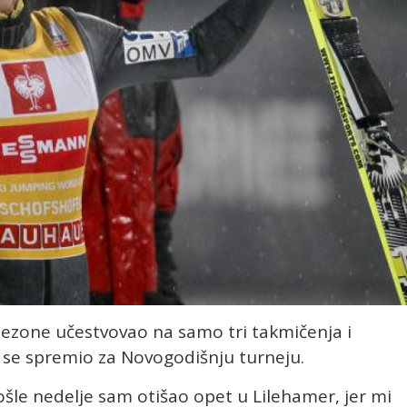
sezone učestvovao na samo tri takmičenja i
i se spremio za Novogodišnju turneju.
ošle nedelje sam otišao opet u Lilehamer, jer mi