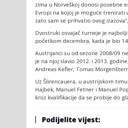
zima u Norveškoj donosi posebne emo
Evropi na kojoj je moguće trenirati 
zato sam se prihvatio ovog izazova”,
Dvostruki osvajač turneje je najbol
početkom decembra, kada je bio 14
Austrijanci su od sezone 2008/09 nep
je na njoj slavio 2012. i 2013. godin
Andreas Kefler, Tomas Morgenštern,
Uz Šlirencauera, u austrijskom timu 
Hajbek, Manuel Fetner i Manuel Pop
kroz kvalifikacije da se probije do g
Podijelite vijest: