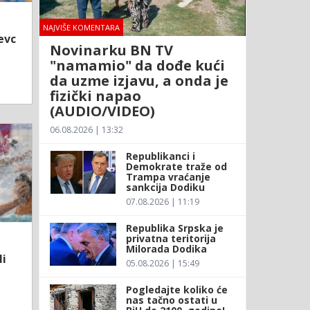
NAJVIŠE KOMENTARA
evc
Novinarku BN TV
"namamio" da dođe kući
da uzme izjavu, a onda je
fizički napao
(AUDIO/VIDEO)
06.08.2026 | 13:32
Republikanci i
Demokrate traže od
Trampa vraćanje
sankcija Dodiku
07.08.2026 | 11:19
Republika Srpska je
privatna teritorija
Milorada Dodika
li
05.08.2026 | 15:49
Pogledajte koliko će
nas tačno ostati u