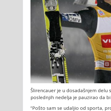
Šlirencauer je u dosadašnjem delu 
poslednjih nedelja je pauzirao da b
“Pošto sam se udaljio od sporta, pr