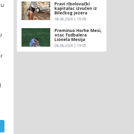
Pravi ribolovački
 u
kapitalac izvučen iz
Bilećkog jezera
08.08.2026 | 18:08
Preminuo Horhe Mesi,
u
otac fudbalera
Lionela Mesija
08.08.2026 | 19:05
er
l