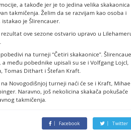
cije, a takođe jer je to jedina velika skakaonica
van takmičenja. Želim da se razvijam kao osoba i
 istakao je Šlirencauer.
ji rezultat ove sezone ostvario upravo u Lilehamer
.
obedivi na turneji “Četiri skakaonice”. Šlirencau
e, a među pobednike upisali su se i Volfgang Lojcl,
 Tomas Dithart i Štefan Kraft.
na Novogodišnjoj turneji naći će se i Kraft, Mihae
inger. Naravno, još nekolicina skakača pokušaće
lavnog takmičenja.
Facebook
Twitter