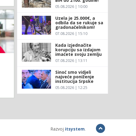
BiH do 2100. godine!
05.08.2026 | 10:00
Uzela je 25.000€, a
odbila da se rukuje sa
gradonačelnikom!
07.08.2026 | 15:10
Kada izjednačite
korupciju sa izdajom
imaćete svoju zemlju
07.08.2026 | 13:11
Sinoć smo vidjeli
najveće poniženje
institucija Srpske
05.08.2026 | 12:25
Razvoj
itsystem
.