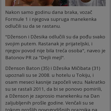
Nakon samo godinu dana braka, vozač
Formule 1 i njegova supruga manekenka
odlučili su da se rastanu.
"Dženson i Džesika odlučili su da pođu svako
svojim putem. Rastanak je prijateljski, i
njegov povod nije bila treća osoba", naveo je
Batonov PR za "Dejli mejl".
Dženson Baton (35) i Džesika Mičibata (31)
upoznali su se 2008. u hotelu u Tokiju, i
osam meseci kasnije započeli vezu. Nakratko
su se rastali 2011, da bi se ponovo pomirili,
a Dženson je zaprosio manekenku na Dan
zaljubljenih prošle godine. Venčali su se
tokom prošlih novogodišnjih praznika na