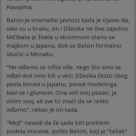
Havajima.
Baton je iznenadio javnost kada je izjavio da,
iako su u braku, on i Džesika ne žive zajedno.
Mičibata je živela u skromnom stanu sa
majkom u Japanu, dok se Baton formalno
skućio u Monaku.
"Ne viđamo se ništa više, nego što smo se
viđali dok smo bili u vezi. Džesika često zbog
posla boravi u Japanu, pored modelinga,
bavi se i glumom. Ona voli svoj posao, ja
volim svoj, ali sve to znači da se retko
viđamo", rekao je on tada.
"Mejl" navodi da će sada biti problem
podela imovine, pošto Baton, koji je "težak"