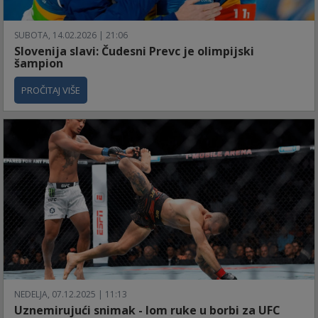
SUBOTA, 14.02.2026 | 21:06
Slovenija slavi: Čudesni Prevc je olimpijski
šampion
PROČITAJ VIŠE
NEDELJA, 07.12.2025 | 11:13
Uznemirujući snimak - lom ruke u borbi za UFC