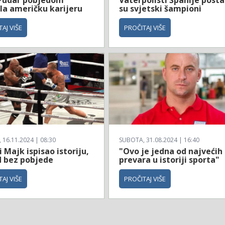
la američku karijeru
su svjetski šampioni
AJ VIŠE
PROČITAJ VIŠE
16.11.2024 | 08:30
SUBOTA, 31.08.2024 | 16:40
i Majk ispisao istoriju,
"Ovo je jedna od najvećih
d bez pobjede
prevara u istoriji sporta"
AJ VIŠE
PROČITAJ VIŠE