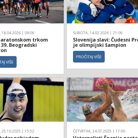
18.04.2026 | 09:06
SUBOTA, 14.02.2026 | 21:06
aratonskom trkom
Slovenija slavi: Čudesni Pr
 39. Beogradski
je olimpijski šampion
ton
PROČITAJ VIŠE
AJ VIŠE
25.10.2025 | 15:52
ČETVRTAK, 24.07.2025 | 17:00
Pudar pobjedom
Vaterpolisti Španije posta