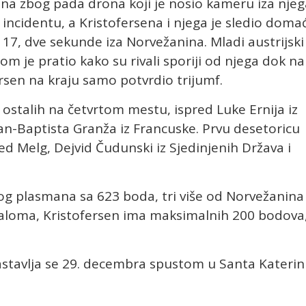
na zbog pada drona koji je nosio kameru iza njeg
incidentu, a Kristofersena i njega je sledio domać
o 17, dve sekunde iza Norvežanina. Mladi austrijski
dom je pratio kako su rivali sporiji od njega dok na
ersen na kraju samo potvrdio trijumf.
od ostalih na četvrtom mestu, ispred Luke Ernija iz
an-Baptista Granža iz Francuske. Prvu desetoricu
ed Melg, Dejvid Čudunski iz Sjedinjenih Država i
og plasmana sa 623 boda, tri više od Norvežanina
laloma, Kristofersen ima maksimalnih 200 bodova
nastavlja se 29. decembra spustom u Santa Katerini