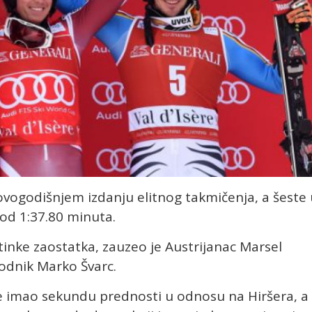
ovogodišnjem izdanju elitnog takmičenja, a šeste 
od 1:37.80 minuta.
inke zaostatka, zauzeo je Austrijanac Marsel
rodnik Marko Švarc.
je imao sekundu prednosti u odnosu na Hiršera, a