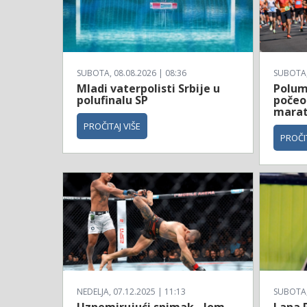
SUBOTA, 08.08.2026 | 08:36
SUBOTA, 
Mladi vaterpolisti Srbije u
Polum
polufinalu SP
počeo
mara
PROČITAJ VIŠE
PROČIT
NEDELJA, 07.12.2025 | 11:13
SUBOTA, 
Uznemirujući snimak - lom
Lana 