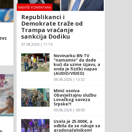
NAJVIŠE KOMENTARA
Republikanci i
Demokrate traže od
Trampa vraćanje
sankcija Dodiku
evc
07.08.2026 | 11:19
Novinarku BN TV
"namamio" da dođe
kući da uzme izjavu, a
onda je fizički napao
(AUDIO/VIDEO)
06.08.2026 | 13:32
Minić osniva
Obavještajnu službu
Lovačkog saveza
Srpske?!
09.08.2026 | 08:00
Uzela je 25.000€, a
odbila da se rukuje sa
gradonačelnikom!
li