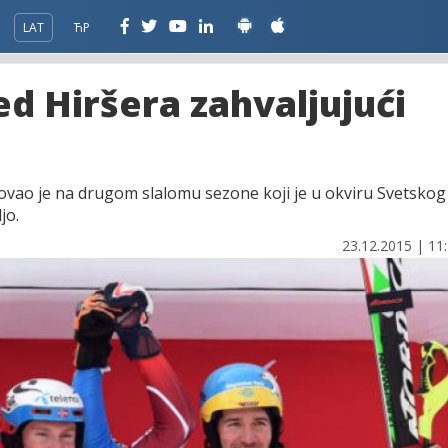
LAT
ЋР
ed Hiršera zahvaljujući
fovao je na drugom slalomu sezone koji je u okviru Svetskog
jo.
23.12.2015 | 11