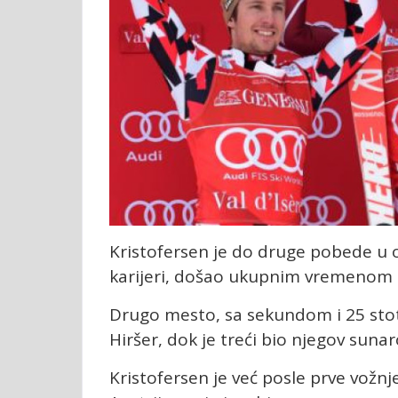
Kristofersen je do druge pobede u 
karijeri, došao ukupnim vremenom 
Drugo mesto, sa sekundom i 25 stot
Hiršer, dok je treći bio njegov suna
Kristofersen je već posle prve vožn