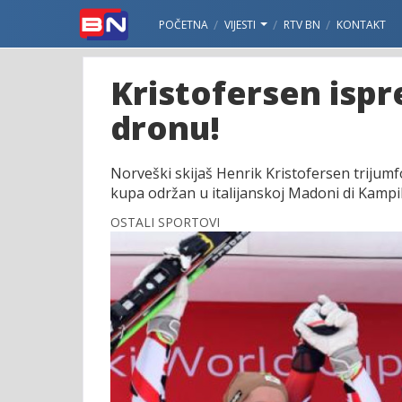
POČETNA
VIJESTI
RTV BN
KONTAKT
Kristofersen ispr
dronu!
Norveški skijaš Henrik Kristofersen trijum
kupa održan u italijanskoj Madoni di Kampil
OSTALI SPORTOVI