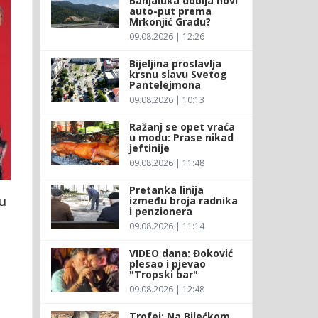
Banjaluka dobija novi
auto-put prema
Mrkonjić Gradu?
09.08.2026 | 12:26
Bijeljina proslavlja
krsnu slavu Svetog
Pantelejmona
09.08.2026 | 10:13
Ražanj se opet vraća
u modu: Prase nikad
jeftinije
09.08.2026 | 11:48
Pretanka linija
u
između broja radnika
i penzionera
09.08.2026 | 11:14
VIDEO dana: Đoković
plesao i pjevao
"Tropski bar"
09.08.2026 | 12:48
Trofej: Na Bilećkom