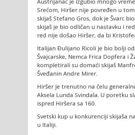
Austrijanac je izgubio mnogo vreme
Srećom, Hiršer nije povređen u tom 
skijaš Stefano Gros, dok je Švarc bi
skijaš je bio odličan u nastavku i re
red nije došao Hiršer, da bi Kristof
Italijan Đulijano Ricoli je bio bolji 
Švajcarske, Nemca Frica Dopfera i Ž
kompletirali su domaći skijaš Manfr
Šveđanin Andre Mirer.
Hiršer je trenutno na čelu generaln
Aksela Lunda Svindala. U poretku s
ispred Hiršera sa 160.
Svetski kup u konkurenciji skijaša 
u Italiji.