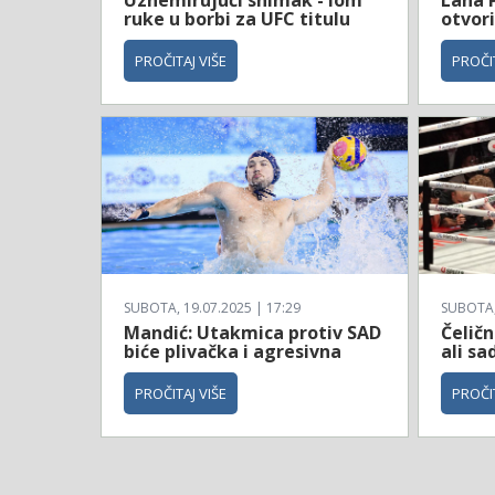
ruke u borbi za UFC titulu
otvori
PROČITAJ VIŠE
PROČIT
SUBOTA, 19.07.2025 | 17:29
SUBOTA, 
Mandić: Utakmica protiv SAD
Čeličn
biće plivačka i agresivna
ali sa
PROČITAJ VIŠE
PROČIT