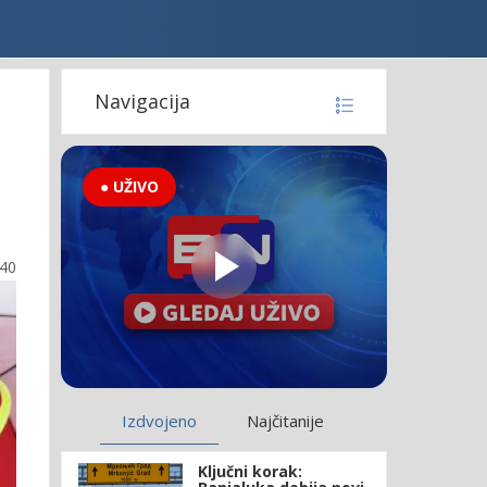
Navigacija
● UŽIVO
:40
Izdvojeno
Najčitanije
Ključni korak: